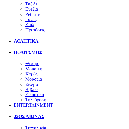
Ταξίδι
Ευεξία
Pet Life
Γονείς
Στυλ
Προτάσεις
ΑΘΛΗΤΙΚΑ
ΠΟΛΙΤΣΜΟΣ
Θέατρο
Μουσική
Χορός
Μουσεία
Σινεμά
Βιβλίο
Εικαστικά
Τηλεόραση
ENTERTAINMENT
22ΟΣ ΑΙΩΝΑΣ
Τεχνολογία