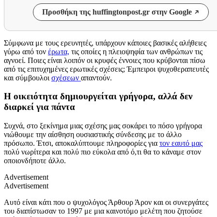
Προσθήκη της huffingtonpost.gr στην Google
Σύμφωνα με τους ερευνητές, υπάρχουν κάποιες βασικές αλήθειες
γύρω από τον
έρωτα,
τις οποίες η πλειοψηφία των ανθρώπων τις
αγνοεί. Ποιες είναι λοιπόν οι κρυφές έννοιες που κρύβονται πίσω
από τις επιτυχημένες ερωτικές σχέσεις; Έμπειροι ψυχοθεραπευτές
και σύμβουλοι
σχέσεων
απαντούν.
Η οικειότητα δημιουργείται γρήγορα, αλλά δεν
διαρκεί για πάντα
Συχνά, στο ξεκίνημα μιας σχέσης μας σοκάρει το πόσο γρήγορα
νιώθουμε την αίσθηση ουσιαστικής σύνδεσης με το άλλο
πρόσωπο. Έτσι, αποκαλύπτουμε πληροφορίες για
τον εαυτό μας
πολύ νωρίτερα και πολύ πιο εύκολα από ό,τι θα το κάναμε στον
οποιονδήποτε άλλο.
Advertisement
Advertisement
Αυτό είναι κάτι που ο ψυχολόγος Άρθουρ Άρον και οι συνεργάτες
του διαπίστωσαν το 1997 με μια καινοτόμο μελέτη που ζητούσε