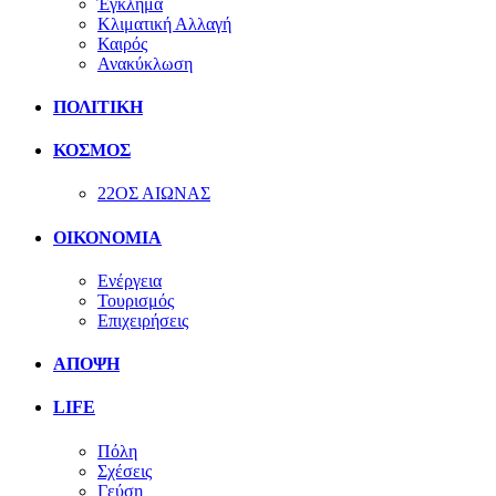
Έγκλημα
Κλιματική Αλλαγή
Καιρός
Ανακύκλωση
ΠΟΛΙΤΙΚΗ
ΚΟΣΜΟΣ
22ΟΣ ΑΙΩΝΑΣ
ΟΙΚΟΝΟΜΙΑ
Ενέργεια
Τουρισμός
Επιχειρήσεις
ΑΠΟΨΗ
LIFE
Πόλη
Σχέσεις
Γεύση