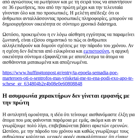
από αγνώστους να ρωτήσουν και με τη σειρά τους να απαντήσουν
σε 36 ερωτήσεις, που από την πρώτη μέχρι και την τελευταία
γίνονταν όλο και πιο προσωπικές. Η μελέτη απέδειξε ότι οι
άνθρωποι ανταλλάσσοντας προσωπικές πληροφορίες, μπορούν να
δημιουργήσουν οικειότητα σε σύντομο χρονικό διάστημα.
Ωστόσο, προκειμένου η εν λόγω αίσθηση εγγύτητας να παραμείνει
ζωντανή, είναι εξίσου σημαντικό το πώς οι άνθρωποι
αλληλεπιδρούν και δομούν σχέσεις με την πάροδο του χρόνου. Αν
η σχέση δεν διέπεται από ειλικρίνεια και
εμπιστοσύνη
, η αρχική
οικειότητα σύντομα εξαφανίζεται με αποτέλεσμα τα άτομα να
αισθάνονται ματαιωμένα και αποξενωμένα.
https://www.huffingtonpost.gr/entry/ta-epoela-semadia-poe-
marteroen-oti-o-sentrofos-mas-vrisketai-me-to-ena-podi-exo-apo-te-
schese_gr_634804b2e4b08e0e60808848
Η ασυμφωνία χαρακτήρων δεν γίνεται εμφανής με
την πρώτη
Η αντιληπτή ομοιότητα, η ιδέα ότι τείνουμε αισθανόμαστε έλξη για
άτομα που μας φαίνονται παρόμοια με εμάς, ακόμα και αν τα
γνωρίζουμε πολύ λίγο, επιβεβαιώνεται βάσει αρκετών ερευνών.
Ωστόσο, με την πάροδο του χρόνου και καθώς γνωρίζουμε τους
ανθρώπους καλύτερα, μερικές φορές ανακαλύπτουμε ότι είχαμε