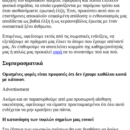
αύξηση του καρδιακού παλμού, εφίδρωση και πολλά επιπλέον
φυσικά σημάδια, τα οποία εμφανίζονται με παρόμοιο τρόπο και
όταν αισθανόμαστε ερωτική έλξη. Έτσι, προκύπτει αυτό που οι
επιστήμονες αποκαλούν εσφαλμένη απόδοση: ο ενθουσιασμός μας
αποδίδεται ως βαθιά έλξη ή ως κεραυνοβόλος έρωτας με έναν
ουσιαστικά ξένο άνθρωπο.
Επομένως, οφείλουμε εκτός από τις σωματικές ενδείξεις, να
εξετάζουμε αν πράγματι μας έλκει το άτομο που έχουμε απέναντί
μας. Αν επιθυμούμε να αποτελέσει κομμάτι της καθημερινότητάς
μας ή απλώς μας προκαλεί
χαρά
να το συναντάμε πού και πού.
Συμπερασματικά
Ορισμένες φορές είναι προφανές ότι δεν έχουμε καθόλου κοινά
με κάποιον
.
Advertisement
Ακόμα και αν παρασυρθούμε από μια προσωρινή αίσθηση
οικειότητας, οφείλουμε να είμαστε προετοιμασμένοι ότι όλο αυτό
ενδέχεται να μην κρατήσει για πάντα.
Η κατανόηση των τυφλών σημείων μας ευνοεί
Στο ζήτημα των ερωτικών σχέσεων θα μας βοηθήσει να δούμε