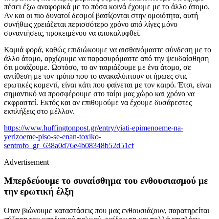
πέσει έξω αναφορικά με το πόσα κοινά έχουμε με το άλλο άτομο.
Αν και οι πιο δυνατοί δεσμοί βασίζονται στην ομοιότητα, αυτή
συνήθως χρειάζεται περισσότερο χρόνο από λίγες μόνο
συναντήσεις, προκειμένου να αποκαλυφθεί.
Καμιά φορά, καθώς επιδιώκουμε να αισθανόμαστε σύνδεση με το
άλλο άτομο, αρχίζουμε να παρασυρόμαστε από την ψευδαίσθηση
ότι μοιάζουμε. Ωστόσο, το αν ταιριάζουμε με ένα άτομο, σε
αντίθεση με τον τρόπο που το ανακαλύπτουν οι ήρωες στις
ερωτικές κομεντί, είναι κάτι που φαίνεται με τον καιρό. Έτσι, είναι
σημαντικό να προσφέρουμε στο ταίρι μας χώρο και χρόνο να
εκφραστεί. Εκτός και αν επιθυμούμε να έχουμε δυσάρεστες
εκπλήξεις στο μέλλον
.
https://www.huffingtonpost.gr/entry/yiati-epimenoeme-na-
yerizoeme-piso-se-enan-toxiko-
sentrofo_gr_638a0d76e4b08348b52d51cf
Advertisement
Μπερδεύουμε το συναίσθημα του ενθουσιασμού με
την ερωτική έλξη
Όταν βιώνουμε καταστάσεις που μας ενθουσιάζουν, παρατηρείται