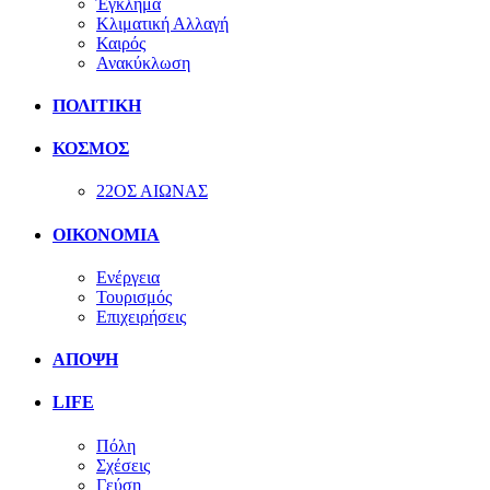
Έγκλημα
Κλιματική Αλλαγή
Καιρός
Ανακύκλωση
ΠΟΛΙΤΙΚΗ
ΚΟΣΜΟΣ
22ΟΣ ΑΙΩΝΑΣ
ΟΙΚΟΝΟΜΙΑ
Ενέργεια
Τουρισμός
Επιχειρήσεις
ΑΠΟΨΗ
LIFE
Πόλη
Σχέσεις
Γεύση