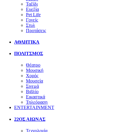
Ταξίδι
Ευεξία
Pet Life
Γονείς
Στυλ
Προτάσεις
ΑΘΛΗΤΙΚΑ
ΠΟΛΙΤΣΜΟΣ
Θέατρο
Μουσική
Χορός
Μουσεία
Σινεμά
Βιβλίο
Εικαστικά
Τηλεόραση
ENTERTAINMENT
22ΟΣ ΑΙΩΝΑΣ
Τεχνολογία