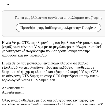
Για να μας βλέπεις πιο συχνά στα αποτελέσματα αναζήτησης
Προσθήκη της huffingtonpost.gr στην Google
Η νέα Vespa GTS, ως κληρονόμος του θρυλικού «Vespone», όπως
βαφτίζονταν πάντα οι Vespa με το μεγαλύτερο αμάξωμα, αποτελεί
χαρακτηριστικό π-αράδειγμα που ισορροπεί ανάμεσα στην
παράδοση και τον νεοτερισμό.
Η νέα σειρά του μοντέλου, είναι πολύ πλούσια σε βασικό
εξοπλισμό και περιλαμβάνει τέσσερις εκδόσεις, η καθεμία με
διαφορετική ψυχή: τη κλασική και εξαιρετικά κομψή Vespa GTS,
τη σύγχρονη GTS Super, τη σπορ GTS SuperSport και την υπερ-
τεχνολογική Vespa GTS SuperTech.
Advertisement
Advertisement
Όλες είναι διαθέσιμες με δύο υπερσύγχρονους κινητήρες: τον
τεχνολογικό μονοκύλινδρο κινητήρα 125 i-get και τον κινητήρα 300