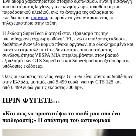
Ένα ακόμα χαρακτηριστικό στοιχείο εξοπλισμού, είναι η εισαγωγή
του συστήματος keyless, για εκκίνηση χωρίς τοποθέτηση του
παραδοσιακού κλειδιού, ενώ το άνοιγμα της σέλας και το
κλείδωμα του
τιμονιού
, μπορούν να γίνουν κρατώντας το
τηλεχειριστήριο στην τσέπη.
Η έκδοση SuperTech διατηρεί στον εξοπλισμό της την
υπερσύγχρονη έγχρωμη οθόνη TFT, ενώ οι υπόλοιπες εκδόσεις
διαθέτουν έναν νέο κομψό πίνακα οργάνων, πιο ολοκληρωμένο και
ικανό να εκμεταλλευτεί τις δυνατότητες του συστήματος
συνδεσιμότητας VESPA MIA (περιλαμβάνεται στον βασικό
εξοπλισμό των GTS SuperTech και SuperSport και αξεσουάρ στις
υπόλοιπες εκδόσεις).
Όλες οι εκδόσεις της νέας Vespa GTS θα είναι σύντομα διαθέσιμες
στην Ελλάδα, με τιμές από 5.499 ευρώ, για την GTS 125 και
από 6.499 ευρώ για τις εκδόσεις 300 hpe.
ΠΡΙΝ ΦΥΓΕΤΕ…
«Kαι πως να προστατέψω το παιδί μου από ένα
παιδεραστή;» Η απάντηση του αστυνομκού