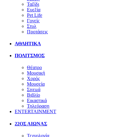
Ταξίδι
Ευεξία
Pet Life
Γονείς
Στυλ
Προτάσεις
ΑΘΛΗΤΙΚΑ
ΠΟΛΙΤΣΜΟΣ
Θέατρο
Μουσική
Χορός
Μουσεία
Σινεμά
Βιβλίο
Εικαστικά
Τηλεόραση
ENTERTAINMENT
22ΟΣ ΑΙΩΝΑΣ
Τεχνολογία