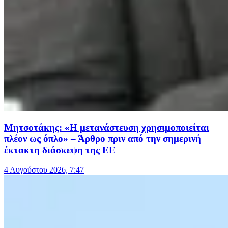
Μητσοτάκης: «Η μετανάστευση χρησιμοποιείται
πλέον ως όπλο» – Άρθρο πριν από την σημερινή
έκτακτη διάσκεψη της ΕΕ
4 Αυγούστου 2026, 7:47