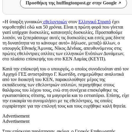
Προσθήκη της huffingtonpost.gr στην Google
«Η ύπαρξη γυναικών
εθελοντριών
στον
Ελληνικό Στρατό
έχει
νομοθετηθεί εδώ και 50 χρόνια. Είναι η πρώτη φορά που γίνεται
γιατί υπήρχαν δυσκολίες, κατανοητές δυσκολίες. Προσπαθούμε
λοιπόν, να ξεπεράσουμε αυτές τις δυσκολίες και εσείς μας δίνετε
τη δυνατότητα να το κάνουμε αυτό» δήλωσε, μεταξύ άλλων, ο
υπουργός Εθνικής Άμυνας, Νίκος Δένδιας, απευθυνόμενος στις
πρώτες εθελόντριες οπλίτες των ελληνικών Ενόπλων Δυνάμεων,
στο πλαίσιο επίσκεψής του στο ΚΕΝ Λαμίας (ΚΕΥΠ).
Κατά την επίσκεψή του ο υπουργός, ο οποίος συνοδευόταν από τον
Αρχηγό ΓΕΣ αντιστράτηγο Γ. Κωστίδη, ενημερώθηκε αναλυτικά
από τον διοικητή του ΚΕΝ, παρακολούθησε μέρος της
εκπαίδευσης των εθελοντριών οπλιτών, περιηγήθηκε στους
θαλάμους του λόχου τους, ενώ στη συνέχεια επισκέφθηκε τις
εγκαταστάσεις σίτισης, τα μαγειρεία και το εστιατόριο. Επίσης, είχε
την ευκαιρία να συνομιλήσει με τις εθελόντριες, τις οποίες
ευχαρίστησε για την επιλογή τους και τους ευχήθηκε καλή θητεία.
Advertisement
Advertisement
Στην επίσκεψη παρέστησαν, ακόμα, ο Γενικός Επιθεωρητής