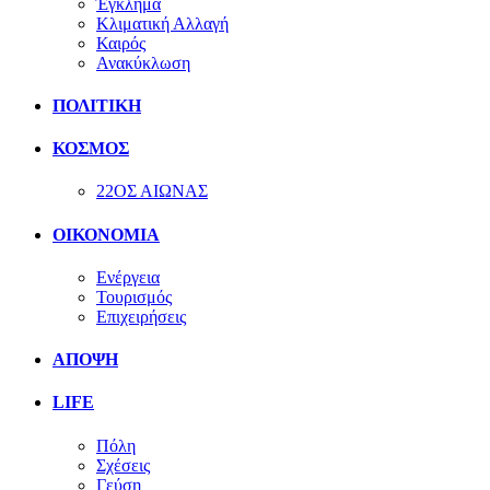
Έγκλημα
Κλιματική Αλλαγή
Καιρός
Ανακύκλωση
ΠΟΛΙΤΙΚΗ
ΚΟΣΜΟΣ
22ΟΣ ΑΙΩΝΑΣ
ΟΙΚΟΝΟΜΙΑ
Ενέργεια
Τουρισμός
Επιχειρήσεις
ΑΠΟΨΗ
LIFE
Πόλη
Σχέσεις
Γεύση