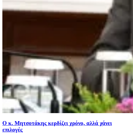
Ο κ. Μητσοτάκης κερδίζει χρόνο, αλλά χάνει
επιλογές