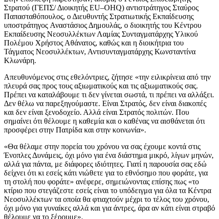
Στρατού (ΓΕΠΣ/ Διοικητής EU–OHQ) αντιστράτηγος Σταύρος
Παπασταθόπουλος, ο Διευθυντής Στρατιωτικής Εκπαίδευσης
υποστράτηγος Αναστάσιος Δημουλάς, ο διοικητής του Κέντρου
Εκπαίδευσης Νεοσυλλέκτων Λαμίας Συνταγματάρχης Υλικού
Πολέμου Χρήστος Αθάνατος, καθώς και η διοικήτρια του
Τάγματος Νεοσυλλέκτων, Αντισυνταγματάρχης Κωνσταντίνα
Κλωνάρη.
Απευθυνόμενος στις εθελόντριες, ζήτησε «την ειλικρίνεια από την
πλευρά σας προς τους αξιωματικούς και τις αξιωματικούς σας.
Πρέπει να καταλάβουμε τι δεν γίνεται σωστά, τι πρέπει να αλλάξει.
Δεν θέλω να παρεξηγούμαστε. Είναι Στρατός, δεν είναι διακοπές
και δεν είναι ξενοδοχείο. Αλλά είναι Στρατός πολιτών. Που
σημαίνει ότι θέλουμε η καθεμία και ο καθένας να αισθάνεται ότι
προσφέρει στην Πατρίδα και στην κοινωνία».
«Θα θέλαμε στην πορεία του χρόνου να σας έχουμε κοντά στις
Ένοπλες Δυνάμεις, όχι μόνο για ένα διάστημα μικρό, λίγων μηνών,
αλλά για πάντα, με διάφορες ιδιότητες. Γιατί η παρουσία σας εδώ
δείχνει ότι κι εσείς κάτι νιώθετε για το εθνόσημο που φοράτε, για
τη στολή που φοράτε» ανέφερε, σημειώνοντας επίσης πως «το
κτίριο που στεγάζεστε εσείς είναι το υπόδειγμα για όλα τα Κέντρα
Νεοσυλλέκτων τα οποία θα φτιαχτούν μέχρι το τέλος του χρόνου,
όχι μόνο για γυναίκες αλλά και για άντρες, άρα αν κάτι είναι στραβό
θέλουμε να το ξέρουμε».