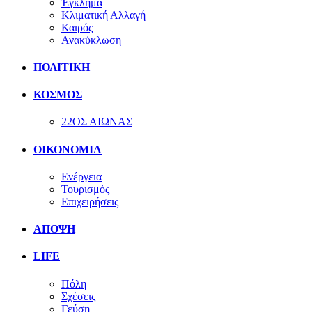
Έγκλημα
Κλιματική Αλλαγή
Καιρός
Ανακύκλωση
ΠΟΛΙΤΙΚΗ
ΚΟΣΜΟΣ
22ΟΣ ΑΙΩΝΑΣ
ΟΙΚΟΝΟΜΙΑ
Ενέργεια
Τουρισμός
Επιχειρήσεις
ΑΠΟΨΗ
LIFE
Πόλη
Σχέσεις
Γεύση