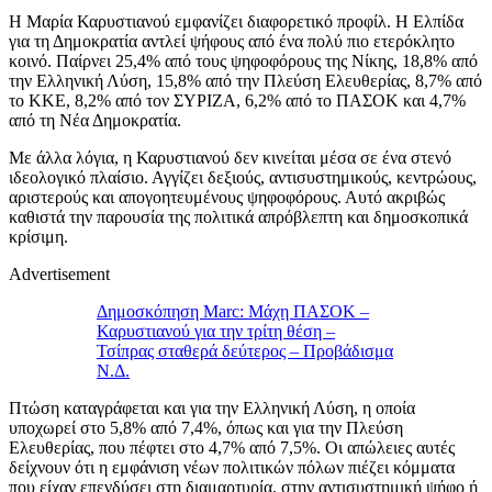
Η Μαρία Καρυστιανού εμφανίζει διαφορετικό προφίλ. Η Ελπίδα
για τη Δημοκρατία αντλεί ψήφους από ένα πολύ πιο ετερόκλητο
κοινό. Παίρνει 25,4% από τους ψηφοφόρους της Νίκης, 18,8% από
την Ελληνική Λύση, 15,8% από την Πλεύση Ελευθερίας, 8,7% από
το ΚΚΕ, 8,2% από τον ΣΥΡΙΖΑ, 6,2% από το ΠΑΣΟΚ και 4,7%
από τη Νέα Δημοκρατία.
Με άλλα λόγια, η Καρυστιανού δεν κινείται μέσα σε ένα στενό
ιδεολογικό πλαίσιο. Αγγίζει δεξιούς, αντισυστημικούς, κεντρώους,
αριστερούς και απογοητευμένους ψηφοφόρους. Αυτό ακριβώς
καθιστά την παρουσία της πολιτικά απρόβλεπτη και δημοσκοπικά
κρίσιμη.
Advertisement
Δημοσκόπηση Marc: Μάχη ΠΑΣΟΚ –
Καρυστιανού για την τρίτη θέση –
Τσίπρας σταθερά δεύτερος – Προβάδισμα
Ν.Δ.
Πτώση καταγράφεται και για την Ελληνική Λύση, η οποία
υποχωρεί στο 5,8% από 7,4%, όπως και για την Πλεύση
Ελευθερίας, που πέφτει στο 4,7% από 7,5%. Οι απώλειες αυτές
δείχνουν ότι η εμφάνιση νέων πολιτικών πόλων πιέζει κόμματα
που είχαν επενδύσει στη διαμαρτυρία, στην αντισυστημική ψήφο ή