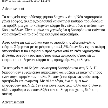
Δεν απαντώ: 11,2%, από 12,2%.
Advertisement
Τα στοιχεία της πρόθεσης ψήφου δείχνουν ότι η Νέα Δημοκρατία
χάνει έδαφος, αλλά εξακολουθεί να διατηρεί καθαρό προβάδισμα.
Το πρόβλημα για το κυβερνών κόμμα δεν είναι μόνο η πτώση των
δύο μονάδων. Είναι κυρίως το γεγονός ότι η δυσαρέσκεια φαίνεται
να διαπερνά και το δικό της εκλογικό ακροατήριο.
Αυτό φαίνεται καθαρά και από το προφίλ της αδιευκρίνιστης
ψήφου. Σύμφωνα με τη μέτρηση, το 41,8% όσων δεν έχουν ακόμη
αποφασίσει τι θα ψηφίσουν προέρχεται από τη Νέα Δημοκρατία.
Δηλαδή, σχεδόν τέσσερις στους δέκα αναποφάσιστους είχαν
ψηφίσει το κυβερνών κόμμα στις προηγούμενες εκλογές.
Το στοιχείο αυτό δείχνει εσωτερική δυσαρέσκεια στη Ν.Δ. Η
διαρροή δεν εμφανίζεται απαραίτητα ως μαζική μετακίνηση προς
έναν συγκεκριμένο αντίπαλο. Εμφανίζεται όμως ως απόσταση,
αμφιβολία και αναμονή. Με άλλα λόγια, ένα τμήμα των
ψηφοφόρων της Ν.Δ. δεν έχει φύγει οριστικά, αλλά δεν δηλώνει
πλέον πρόθυμο να επαναλάβει την επιλογή του χωρίς δεύτερη
σκέψη.
Advertisement