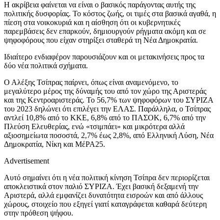
Η ακρίβεια φαίνεται να είναι ο βασικός παράγοντας αυτής της
πολιτικής δυσφορίας. Το κόστος ζωής, οι τιμές στα βασικά αγαθά, η
πίεση στα νοικοκυριά και η αίσθηση ότι οι κυβερνητικές
παρεμβάσεις δεν επαρκούν, δημιουργούν ρήγματα ακόμη και σε
ψηφοφόρους που είχαν στηρίξει σταθερά τη Νέα Δημοκρατία.
Ιδιαίτερο ενδιαφέρον παρουσιάζουν και οι μετακινήσεις προς τα
δύο νέα πολιτικά σχήματα.
Ο Αλέξης Τσίπρας παίρνει, όπως είναι αναμενόμενο, το
μεγαλύτερο μέρος της δύναμής του από τον χώρο της Αριστεράς
και της Κεντροαριστεράς. Το 56,7% των ψηφοφόρων του ΣΥΡΙΖΑ
του 2023 δηλώνει ότι επιλέγει την ΕΛΑΣ. Παράλληλα, ο Τσίπρας
αντλεί 10,8% από το ΚΚΕ, 6,8% από το ΠΑΣΟΚ, 6,7% από την
Πλεύση Ελευθερίας, ενώ «τσιμπάει» και μικρότερα αλλά
αξιοσημείωτα ποσοστά, 2,7% έως 2,8%, από Ελληνική Λύση, Νέα
Δημοκρατία, Νίκη και ΜέΡΑ25.
Advertisement
Αυτό σημαίνει ότι η νέα πολιτική κίνηση Τσίπρα δεν περιορίζεται
αποκλειστικά στον παλιό ΣΥΡΙΖΑ. Έχει βασική δεξαμενή την
Αριστερά, αλλά εμφανίζει δυνατότητα εισροών και από άλλους
χώρους, στοιχείο που εξηγεί γιατί καταγράφεται καθαρά δεύτερη
στην πρόθεση ψήφου.