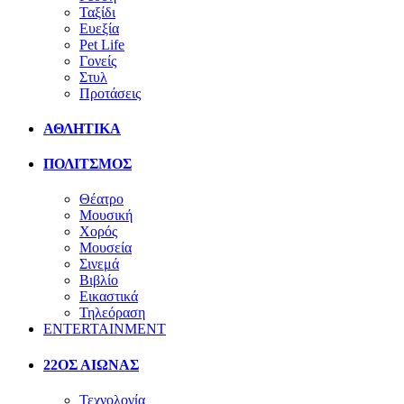
Ταξίδι
Ευεξία
Pet Life
Γονείς
Στυλ
Προτάσεις
ΑΘΛΗΤΙΚΑ
ΠΟΛΙΤΣΜΟΣ
Θέατρο
Μουσική
Χορός
Μουσεία
Σινεμά
Βιβλίο
Εικαστικά
Τηλεόραση
ENTERTAINMENT
22ΟΣ ΑΙΩΝΑΣ
Τεχνολογία