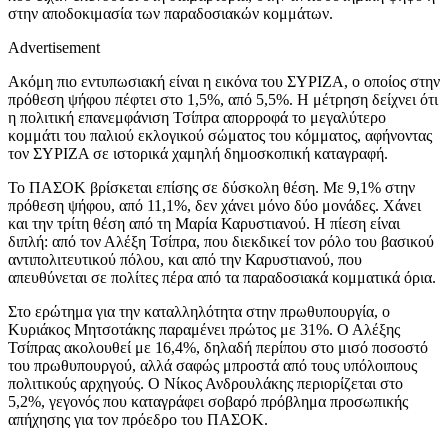
στην αποδοκιμασία των παραδοσιακών κομμάτων.
Advertisement
Ακόμη πιο εντυπωσιακή είναι η εικόνα του ΣΥΡΙΖΑ, ο οποίος στην
πρόθεση ψήφου πέφτει στο 1,5%, από 5,5%. Η μέτρηση δείχνει ότι
η πολιτική επανεμφάνιση Τσίπρα απορροφά το μεγαλύτερο
κομμάτι του παλιού εκλογικού σώματος του κόμματος, αφήνοντας
τον ΣΥΡΙΖΑ σε ιστορικά χαμηλή δημοσκοπική καταγραφή.
Το ΠΑΣΟΚ βρίσκεται επίσης σε δύσκολη θέση. Με 9,1% στην
πρόθεση ψήφου, από 11,1%, δεν χάνει μόνο δύο μονάδες. Χάνει
και την τρίτη θέση από τη Μαρία Καρυστιανού. Η πίεση είναι
διπλή: από τον Αλέξη Τσίπρα, που διεκδικεί τον ρόλο του βασικού
αντιπολιτευτικού πόλου, και από την Καρυστιανού, που
απευθύνεται σε πολίτες πέρα από τα παραδοσιακά κομματικά όρια.
Στο ερώτημα για την καταλληλότητα στην πρωθυπουργία, ο
Κυριάκος Μητσοτάκης παραμένει πρώτος με 31%. Ο Αλέξης
Τσίπρας ακολουθεί με 16,4%, δηλαδή περίπου στο μισό ποσοστό
του πρωθυπουργού, αλλά σαφώς μπροστά από τους υπόλοιπους
πολιτικούς αρχηγούς. Ο Νίκος Ανδρουλάκης περιορίζεται στο
5,2%, γεγονός που καταγράφει σοβαρό πρόβλημα προσωπικής
απήχησης για τον πρόεδρο του ΠΑΣΟΚ.