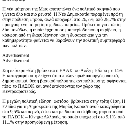
Η νέα μέτρηση της Marc αποτυπώνει ένα πολιτικό σκηνικό που
γίνεται όλο και πιο ρευστό. Η Νέα Δημοκρατία παραμένει πρώτη
στην πρόθεση ψήφου, αλλά υποχωρεί στο 26,7%, από 28,7% στην
προηγούμενη μέτρηση της ίδιας εταιρείας. Πρόκειται για πτώση
δύο μονάδων, η οποία έρχεται σε μια περίοδο που η ακρίβεια, η
κόπωση από τη διακυβέρνηση και η δυσαρέσκεια για την
καθημερινότητα φαίνεται να βαραίνουν την πολιτική συμπεριφορά
των πολιτών.
Advertisement
Advertisement
Στη δεύτερη θέση βρίσκεται η ΕΛΑΣ του Αλέξη Τσίπρα με 14%.
Η καταγραφή αυτή δείχνει ότι ο πρώην πρωθυπουργός αποκτά,
δημοσκοπικά, θέση βασικού πόλου της αντιπολίτευσης, αφήνοντας
πίσω το ΠΑΣΟΚ και αναδιατάσσοντας τον χώρο της
Κεντροαριστεράς.
Η μεγάλη πολιτική είδηση, ωστόσο, βρίσκεται στην τρίτη θέση. Η
Ελπίδα για τη Δημοκρατία της Μαρίας Καρυστιανού καταγράφεται
στο 9,5% και περνά, έστω και με διαφορά στήθους, μπροστά από
το ΠΑΣΟΚ – Κίνημα Αλλαγής, το οποίο υποχωρεί στο 9,1%, από
11,1% στην προηγούμενη μέτρηση.