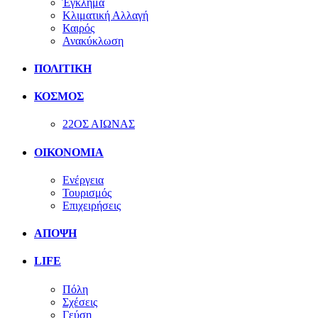
Έγκλημα
Κλιματική Αλλαγή
Καιρός
Ανακύκλωση
ΠΟΛΙΤΙΚΗ
ΚΟΣΜΟΣ
22ΟΣ ΑΙΩΝΑΣ
ΟΙΚΟΝΟΜΙΑ
Ενέργεια
Τουρισμός
Επιχειρήσεις
ΑΠΟΨΗ
LIFE
Πόλη
Σχέσεις
Γεύση