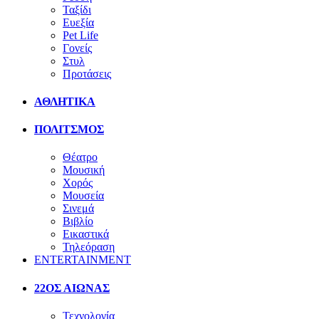
Ταξίδι
Ευεξία
Pet Life
Γονείς
Στυλ
Προτάσεις
ΑΘΛΗΤΙΚΑ
ΠΟΛΙΤΣΜΟΣ
Θέατρο
Μουσική
Χορός
Μουσεία
Σινεμά
Βιβλίο
Εικαστικά
Τηλεόραση
ENTERTAINMENT
22ΟΣ ΑΙΩΝΑΣ
Τεχνολογία