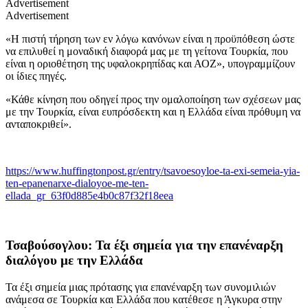
Advertisement
Advertisement
«Η πιστή τήρηση των εν λόγω κανόνων είναι η προϋπόθεση ώστε
να επιλυθεί η μοναδική διαφορά μας με τη γείτονα Τουρκία, που
είναι η οριοθέτηση της υφαλοκρηπίδας και ΑΟΖ», υπογραμμίζουν
οι ίδιες πηγές.
«Κάθε κίνηση που οδηγεί προς την ομαλοποίηση των σχέσεων μας
με την Τουρκία, είναι ευπρόσδεκτη και η Ελλάδα είναι πρόθυμη να
ανταποκριθεί».
https://www.huffingtonpost.gr/entry/tsavoesoyloe-ta-exi-semeia-yia-
ten-epanenarxe-dialoyoe-me-ten-
ellada_gr_63f0d885e4b0c87f32f18eea
Τσαβούσογλου: Τα έξι σημεία για την επανέναρξη
διαλόγου με την Ελλάδα
Τα έξι σημεία μιας πρότασης για επανέναρξη των συνομιλιών
ανάμεσα σε Τουρκία και Ελλάδα που κατέθεσε η Άγκυρα στην