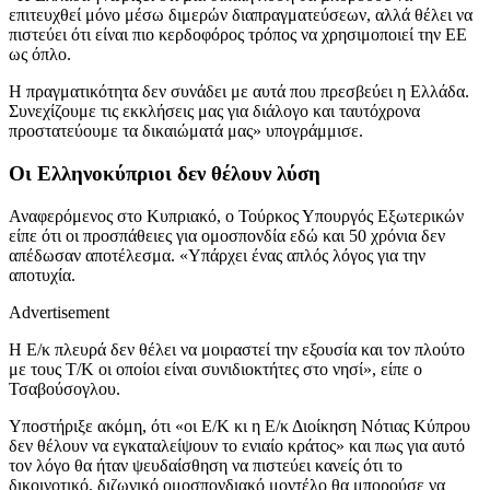
επιτευχθεί μόνο μέσω διμερών διαπραγματεύσεων, αλλά θέλει να
πιστεύει ότι είναι πιο κερδοφόρος τρόπος να χρησιμοποιεί την ΕΕ
ως όπλο.
Η πραγματικότητα δεν συνάδει με αυτά που πρεσβεύει η Ελλάδα.
Συνεχίζουμε τις εκκλήσεις μας για διάλογο και ταυτόχρονα
προστατεύουμε τα δικαιώματά μας» υπογράμμισε.
Οι Ελληνοκύπριοι δεν θέλουν λύση
Αναφερόμενος στο Κυπριακό, ο Τούρκος Υπουργός Εξωτερικών
είπε ότι οι προσπάθειες για ομοσπονδία εδώ και 50 χρόνια δεν
απέδωσαν αποτέλεσμα. «Υπάρχει ένας απλός λόγος για την
αποτυχία.
Advertisement
Η Ε/κ πλευρά δεν θέλει να μοιραστεί την εξουσία και τον πλούτο
με τους Τ/Κ οι οποίοι είναι συνιδιοκτήτες στο νησί», είπε ο
Τσαβούσογλου.
Υποστήριξε ακόμη, ότι «οι Ε/Κ κι η Ε/κ Διοίκηση Νότιας Κύπρου
δεν θέλουν να εγκαταλείψουν το ενιαίο κράτος» και πως για αυτό
τον λόγο θα ήταν ψευδαίσθηση να πιστεύει κανείς ότι το
δικοινοτικό, διζωνικό ομοσπονδιακό μοντέλο θα μπορούσε να