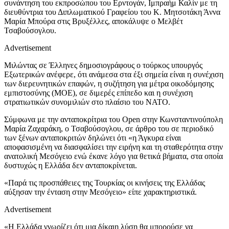
συνάντηση του εκπροσώπου του Ερντογάν, Ιμπραήμ Καλίν με τη
διευθύντρια του Διπλωματικού Γραφείου του Κ. Μητσοτάκη Άννα
Μαρία Μπούρα στις Βρυξέλλες, αποκάλυψε ο Μελβέτ
Τσαβούσογλου.
Advertisement
Μιλώντας σε Έλληνες δημοσιογράφους ο τούρκος υπουργός
Εξωτερικών ανέφερε, ότι ανάμεσα στα έξι σημεία είναι η συνέχιση
των διερευνητικών επαφών, η συζήτηση για μέτρα οικοδόμησης
εμπιστοσύνης (ΜΟΕ), σε διμερές επίπεδο και η συνέχιση
στρατιωτικών συνομιλιών στο πλαίσιο του ΝΑΤΟ.
Σύμφωνα με την ανταποκρίτρια του Open στην Κωνσταντινούπολη
Μαρία Ζαχαράκη, ο Τσαβούσογλου, σε άρθρο του σε περιοδικό
των ξένων ανταποκριτών δηλώνει ότι «η Άγκυρα είναι
αποφασισμένη να διασφαλίσει την ειρήνη και τη σταθερότητα στην
ανατολική Μεσόγειο ενώ έκανε λόγο για θετικά βήματα, στα οποία
δυστυχώς η Ελλάδα δεν ανταποκρίνεται.
«Παρά τις προσπάθειες της Τουρκίας οι κινήσεις της Ελλάδας
αύξησαν την ένταση στην Μεσόγειο» είπε χαρακτηριστικά.
Advertisement
«Η Ελλάδα γνωρίζει ότι μια δίκαιη λύση θα μπορούσε να