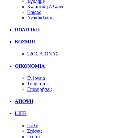
Έγκλημα
Κλιματική Αλλαγή
Καιρός
Ανακύκλωση
ΠΟΛΙΤΙΚΗ
ΚΟΣΜΟΣ
22ΟΣ ΑΙΩΝΑΣ
ΟΙΚΟΝΟΜΙΑ
Ενέργεια
Τουρισμός
Επιχειρήσεις
ΑΠΟΨΗ
LIFE
Πόλη
Σχέσεις
Γεύση