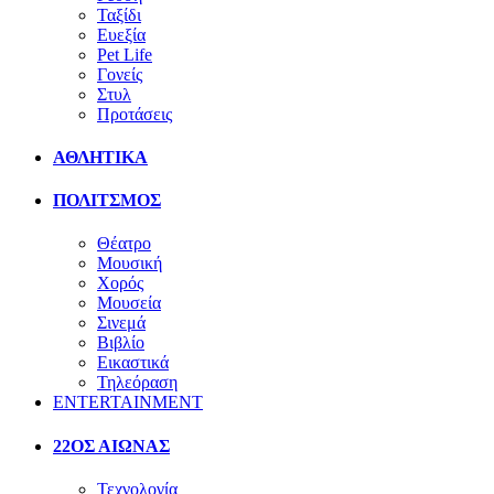
Ταξίδι
Ευεξία
Pet Life
Γονείς
Στυλ
Προτάσεις
ΑΘΛΗΤΙΚΑ
ΠΟΛΙΤΣΜΟΣ
Θέατρο
Μουσική
Χορός
Μουσεία
Σινεμά
Βιβλίο
Εικαστικά
Τηλεόραση
ENTERTAINMENT
22ΟΣ ΑΙΩΝΑΣ
Τεχνολογία