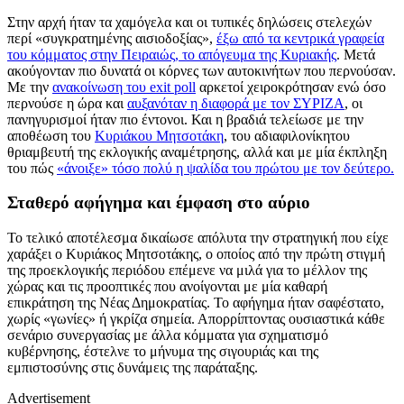
Στην αρχή ήταν τα χαμόγελα και οι τυπικές δηλώσεις στελεχών
περί «συγκρατημένης αισιοδοξίας»,
έξω από τα κεντρικά γραφεία
του κόμματος στην Πειραιώς, το απόγευμα της Κυριακής
. Μετά
ακούγονταν πιο δυνατά οι κόρνες των αυτοκινήτων που περνούσαν.
Με την
ανακοίνωση του
exit
poll
αρκετοί χειροκρότησαν ενώ όσο
περνούσε η ώρα και
αυξανόταν η διαφορά με τον ΣΥΡΙΖΑ
, οι
πανηγυρισμοί ήταν πιο έντονοι. Και η βραδιά τελείωσε με την
αποθέωση του
Κυριάκου Μητσοτάκη
, του αδιαφιλονίκητου
θριαμβευτή της εκλογικής αναμέτρησης, αλλά και με μία έκπληξη
του πώς
«άνοιξε» τόσο πολύ η ψαλίδα του πρώτου με τον δεύτερο.
Σταθερό αφήγημα και έμφαση στο αύριο
Το τελικό αποτέλεσμα δικαίωσε απόλυτα την στρατηγική που είχε
χαράξει ο Κυριάκος Μητσοτάκης, ο οποίος από την πρώτη στιγμή
της προεκλογικής περιόδου επέμενε να μιλά για το μέλλον της
χώρας και τις προοπτικές που ανοίγονται με μία καθαρή
επικράτηση της Νέας Δημοκρατίας. Το αφήγημα ήταν σαφέστατο,
χωρίς «γωνίες» ή γκρίζα σημεία. Απορρίπτοντας ουσιαστικά κάθε
σενάριο συνεργασίας με άλλα κόμματα για σχηματισμό
κυβέρνησης, έστελνε το μήνυμα της σιγουριάς και της
εμπιστοσύνης στις δυνάμεις της παράταξης.
Advertisement