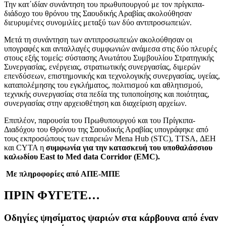
Την κατ΄ιδίαν συνάντηση του πρωθυπουργού με τον πρίγκιπα-
διάδοχο του θρόνου της Σαουδικής Αραβίας ακολούθησαν
διευρυμένες συνομιλίες μεταξύ των δύο αντιπροσωπειών.
Μετά τη συνάντηση των αντιπροσωπειών ακολούθησαν οι
υπογραφές και ανταλλαγές συμφωνιών ανάμεσα στις δύο πλευρές
στους εξής τομείς: σύστασης Ανωτάτου Συμβουλίου Στρατηγικής
Συνεργασίας, ενέργειας, στρατιωτικής συνεργασίας, διμερών
επενδύσεων, επιστημονικής και τεχνολογικής συνεργασίας, υγείας,
καταπολέμησης του εγκλήματος, πολιτισμού και αθλητισμού,
τεχνικής συνεργασίας στα πεδία της τυποποίησης και ποιότητας,
συνεργασίας στην αρχειοθέτηση και διαχείριση αρχείων.
Επιπλέον, παρουσία του Πρωθυπουργού και του Πρίγκιπα-
Διαδόχου του Θρόνου της Σαουδικής Αραβίας υπογράφηκε από
τους εκπροσώπους των εταιρειών Mena Hub (STC), TTSA, ΔΕΗ
και CYTA η
συμφωνία για την κατασκευή του υποθαλάσσιου
καλωδίου East to Med data Corridor (EMC).
Με πληροφορίες από ΑΠΕ-ΜΠΕ
ΠΡΙΝ ΦΥΓΕΤΕ…
Οδηγίες ψησίματος ψαριών στα κάρβουνα από έναν