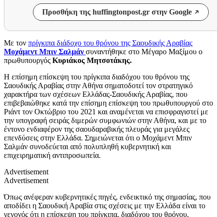
Προσθήκη της huffingtonpost.gr στην Google
Με τον
πρίγκιπα διάδοχο του θρόνου της Σαουδικής Αραβίας
Μοχάμεντ Μπιν Σαλμάν
συναντήθηκε στο Μέγαρο Μαξίμου ο
πρωθυπουργός
Κυριάκος Μητσοτάκης.
Η επίσημη επίσκεψη του πρίγκιπα διαδόχου του θρόνου της
Σαουδικής Αραβίας στην Αθήνα σηματοδοτεί τον στρατηγικό
χαρακτήρα των σχέσεων Ελλάδας-Σαουδικής Αραβίας, που
επιβεβαιώθηκε κατά την επίσημη επίσκεψη του πρωθυπουργού στο
Ριάντ τον Οκτώβριο του 2021 και αναμένεται να επισφραγιστεί με
την υπογραφή σειράς διμερών συμφωνιών στην Αθήνα, και με το
έντονο ενδιαφέρον της σαουδαραβικής πλευράς για μεγάλες
επενδύσεις στην Ελλάδα. Σημειώνεται ότι ο Μοχάμεντ Μπιν
Σαλμάν συνοδεύεται από πολυπληθή κυβερνητική και
επιχειρηματική αντιπροσωπεία.
Advertisement
Advertisement
Όπως ανέφεραν κυβερνητικές πηγές, ενδεικτικό της σημασίας, που
αποδίδει η Σαουδική Αραβία στις σχέσεις με την Ελλάδα είναι το
γεγονός ότι η επίσκεψη του πρίγκιπα, διαδόχου του θρόνου,