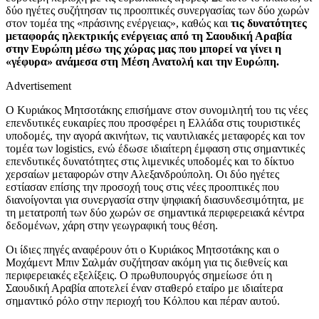
δύο ηγέτες συζήτησαν τις προοπτικές συνεργασίας των δύο χωρών
στον τομέα της «πράσινης ενέργειας», καθώς και
τις δυνατότητες
μεταφοράς ηλεκτρικής ενέργειας από τη Σαουδική Αραβία
στην Ευρώπη μέσω της χώρας μας που μπορεί να γίνει η
«γέφυρα» ανάμεσα στη Μέση Ανατολή και την Ευρώπη.
Advertisement
Ο Κυριάκος Μητσοτάκης επισήμανε στον συνομιλητή του τις νέες
επενδυτικές ευκαιρίες που προσφέρει η Ελλάδα στις τουριστικές
υποδομές, την αγορά ακινήτων, τις ναυτιλιακές μεταφορές και τον
τομέα των logistics, ενώ έδωσε ιδιαίτερη έμφαση στις σημαντικές
επενδυτικές δυνατότητες στις λιμενικές υποδομές και το δίκτυο
χερσαίων μεταφορών στην Αλεξανδρούπολη. Οι δύο ηγέτες
εστίασαν επίσης την προσοχή τους στις νέες προοπτικές που
διανοίγονται για συνεργασία στην ψηφιακή διασυνδεσιμότητα, με
τη μετατροπή των δύο χωρών σε σημαντικά περιφερειακά κέντρα
δεδομένων, χάρη στην γεωγραφική τους θέση.
Οι ίδιες πηγές αναφέρουν ότι ο Κυριάκος Μητσοτάκης και ο
Μοχάμεντ Μπιν Σαλμάν συζήτησαν ακόμη για τις διεθνείς και
περιφερειακές εξελίξεις. Ο πρωθυπουργός σημείωσε ότι η
Σαουδική Αραβία αποτελεί έναν σταθερό εταίρο με ιδιαίτερα
σημαντικό ρόλο στην περιοχή του Κόλπου και πέραν αυτού.