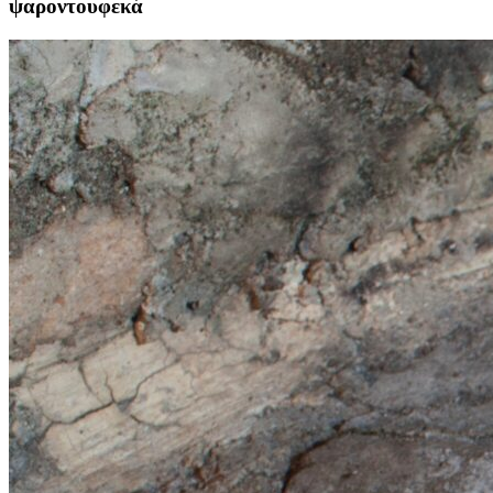
ψαροντουφεκά