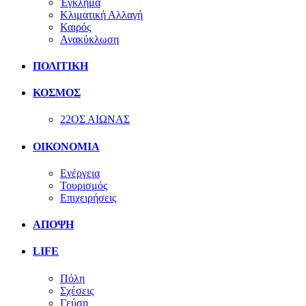
Έγκλημα
Κλιματική Αλλαγή
Καιρός
Ανακύκλωση
ΠΟΛΙΤΙΚΗ
ΚΟΣΜΟΣ
22ΟΣ ΑΙΩΝΑΣ
ΟΙΚΟΝΟΜΙΑ
Ενέργεια
Τουρισμός
Επιχειρήσεις
ΑΠΟΨΗ
LIFE
Πόλη
Σχέσεις
Γεύση