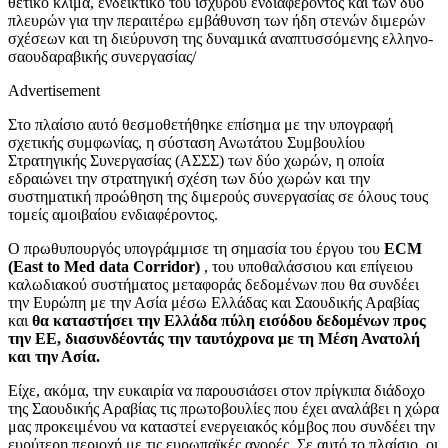
θετικό κλίμα, ενδεικτικό του ισχυρού ενδιαφέροντος και των δύο
πλευρών για την περαιτέρω εμβάθυνση των ήδη στενών διμερών
σχέσεων και τη διεύρυνση της δυναμικά αναπτυσσόμενης ελληνο-
σαουδαραβικής συνεργασίας/
Advertisement
Στο πλαίσιο αυτό θεσμοθετήθηκε επίσημα με την υπογραφή
σχετικής συμφωνίας, η σύσταση Ανωτάτου Συμβουλίου
Στρατηγικής Συνεργασίας (ΑΣΣΣ) των δύο χωρών, η οποία
εδραιώνει την στρατηγική σχέση των δύο χωρών και την
συστηματική προώθηση της διμερούς συνεργασίας σε όλους τους
τομείς αμοιβαίου ενδιαφέροντος.
Ο πρωθυπουργός υπογράμμισε τη σημασία του έργου του
ECM
(East to Med data Corridor)
, του υποθαλάσσιου και επίγειου
καλωδιακού συστήματος μεταφοράς δεδομένων που θα συνδέει
την Ευρώπη με την Ασία μέσω Ελλάδας και Σαουδικής Αραβίας
και
θα καταστήσει την Ελλάδα πύλη εισόδου δεδομένων προς
την ΕΕ, διασυνδέοντάς την ταυτόχρονα με τη Μέση Ανατολή
και την Ασία.
Είχε, ακόμα, την ευκαιρία να παρουσιάσει στον πρίγκιπα διάδοχο
της Σαουδικής Αραβίας τις πρωτοβουλίες που έχει αναλάβει η χώρα
μας προκειμένου να καταστεί ενεργειακός κόμβος που συνδέει την
ευρύτερη περιοχή με τις ευρωπαϊκές αγορές. Σε αυτό το πλαίσιο, οι