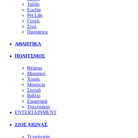
Ταξίδι
Ευεξία
Pet Life
Γονείς
Στυλ
Προτάσεις
ΑΘΛΗΤΙΚΑ
ΠΟΛΙΤΣΜΟΣ
Θέατρο
Μουσική
Χορός
Μουσεία
Σινεμά
Βιβλίο
Εικαστικά
Τηλεόραση
ENTERTAINMENT
22ΟΣ ΑΙΩΝΑΣ
Τεχνολογία