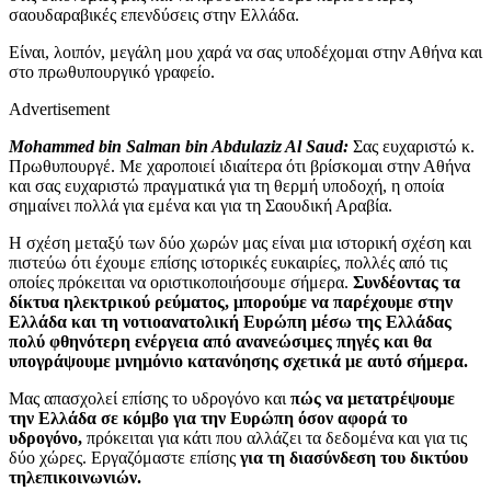
σαουδαραβικές επενδύσεις στην Ελλάδα.
Είναι, λοιπόν, μεγάλη μου χαρά να σας υποδέχομαι στην Αθήνα και
στο πρωθυπουργικό γραφείο.
Advertisement
Mohammed bin Salman bin Abdulaziz Al Saud:
Σας ευχαριστώ κ.
Πρωθυπουργέ. Με χαροποιεί ιδιαίτερα ότι βρίσκομαι στην Αθήνα
και σας ευχαριστώ πραγματικά για τη θερμή υποδοχή, η οποία
σημαίνει πολλά για εμένα και για τη Σαουδική Αραβία.
Η σχέση μεταξύ των δύο χωρών μας είναι μια ιστορική σχέση και
πιστεύω ότι έχουμε επίσης ιστορικές ευκαιρίες, πολλές από τις
οποίες πρόκειται να οριστικοποιήσουμε σήμερα.
Συνδέοντας τα
δίκτυα ηλεκτρικού ρεύματος, μπορούμε να παρέχουμε στην
Ελλάδα και τη νοτιοανατολική Ευρώπη μέσω της Ελλάδας
πολύ φθηνότερη ενέργεια από ανανεώσιμες πηγές και θα
υπογράψουμε μνημόνιο κατανόησης σχετικά με αυτό σήμερα.
Μας απασχολεί επίσης το υδρογόνο και
πώς να μετατρέψουμε
την Ελλάδα σε κόμβο για την Ευρώπη όσον αφορά το
υδρογόνο,
πρόκειται για κάτι που αλλάζει τα δεδομένα και για τις
δύο χώρες. Εργαζόμαστε επίσης
για τη διασύνδεση του δικτύου
τηλεπικοινωνιών.