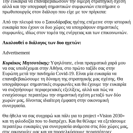
Την ευκαιρία να επαναβεβαιώσουν την διμερή στρατηγική σχέση
αλλά και την υπογραφή σημαντικών συμφωνιών επεσήμανε ο
πρωθυπουργός στον διάλογο που είχε με τον πρίγκιπα:
Από την πλευρά του ο Σαουδάραβας ηγέτης επέμεινε στην ιστορική
ευκαιρία που έχουν οι δυο χώρες να υπογράψουν σημαντικές
συμφωνίες, ιδίως στον τομέα της ενέργειας και των επικοινωνιών.
Ακολουθεί ο διάλογος των δυο ηγετών:
Advertisement
Κυριάκος Μητσοτάκης:
Υψηλότατε, είναι πραγματικά χαρά μου
να σας υποδέχομαι στην Αθήνα, στο πρώτο ταξίδι σας στην
Ευρώπη μετά την πανδημία Covid-19. Είναι μία ευκαιρία να
επαναβεβαιώσουμε τη δύναμη της στρατηγικής μας σχέσης. Θα
υπογράψουμε σημαντικές συμφωνίες και θα έχουμε την ευκαιρία
να συζητήσουμε περιφερειακές εξελίξεις, αλλά και πώς να
ενισχύσουμε περαιτέρω την σημαντική σχέση μεταξύ των δύο
χωρών μας, δίνοντας ιδιαίτερη έμφαση στην οικονομική
συνεργασία.
Θα ήθελα να σας συγχαρώ και πάλι για το project «Vision 2030»
και τη φιλοδοξία που το διατρέχει. Και θα θέλαμε να εξετάσουμε
περαιτέρω ευκαιρίες για συνεργασία ανάμεσα στις δύο χώρες μας,
στις οικονομίες μας και να προσελκύσουμε περισσότερες