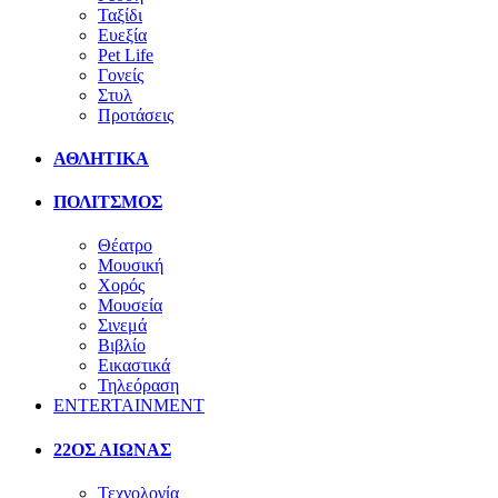
Ταξίδι
Ευεξία
Pet Life
Γονείς
Στυλ
Προτάσεις
ΑΘΛΗΤΙΚΑ
ΠΟΛΙΤΣΜΟΣ
Θέατρο
Μουσική
Χορός
Μουσεία
Σινεμά
Βιβλίο
Εικαστικά
Τηλεόραση
ENTERTAINMENT
22ΟΣ ΑΙΩΝΑΣ
Τεχνολογία