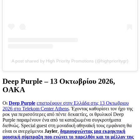
A post shared by High Priority Promotions (@highprioritygr)
Deep Purple – 13 Οκτωβρίου 2026,
OAKA
Οι
Deep Purple
επιστρέφουν στην Ελλάδα στις 13 Οκτωβριου
2026 στο Telekom Center Athens
. Έχοντας καθορίσει τον ήχο της
ροκ για περισσότερες από πέντε δεκαετίες, οι θρυλικοί Deep
Purple παραμένουν ένα από τα καταξιωμένα συγκροτήματα
διεθνώς. Special guest στη μοναδική αθηναϊκή τους εμφάνιση θα
είναι οι ανερχόμενοι
Jayler
,
δημιουργώντας μια εκρηκτική
μουσική σύμπραξη που ενώνει το παρελθόν και το μέλλον της