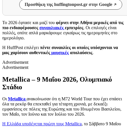
Προσθήκη της huffingtonpost.gr στην Google
Το 2026 έφτασε και μαζί του
φέρνει στην Αθήνα μερικές από τις
πιο ενδιαφέρουσες
συναυλιακές
εμπειρίες
. Οι επιλογές είναι
πολλές, οπότε απλά μαρκάρουμε εγκαίρως τις ημερομηνίες στο
ημερολόγιο.
Η HuffPost επιλέγει
πέντε συναυλίες οι οποίες υπόσχονται να
μας χαρίσουν αυθεντικές
μουσικές
απολαύσεις
.
Advertisement
Advertisement
Metallica – 9 Μαΐου 2026, Ολυμπιακό
Στάδιο
Οι
Metallica
ανακοίνωσαν ότι η M72 World Tour που έχει σπάσει
όλα τα ρεκόρ θα επεκταθεί για τέταρτη χρονιά, με δεκαέξι
εμφανίσεις σε πόλεις της Ευρώπης και του Ηνωμένου Βασιλείου,
τον Μαΐο, τον Ιούνιο και τον Ιούλιο του 2026.
Η Ελλάδα υποδέχεται πρώτη τους Metallica
, το Σάββατο 9 Μαΐου