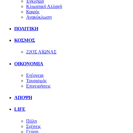
Έγκλημα
Κλιματική Αλλαγή
Καιρός
Ανακύκλωση
ΠΟΛΙΤΙΚΗ
ΚΟΣΜΟΣ
22ΟΣ ΑΙΩΝΑΣ
ΟΙΚΟΝΟΜΙΑ
Ενέργεια
Τουρισμός
Επιχειρήσεις
ΑΠΟΨΗ
LIFE
Πόλη
Σχέσεις
Γεύση