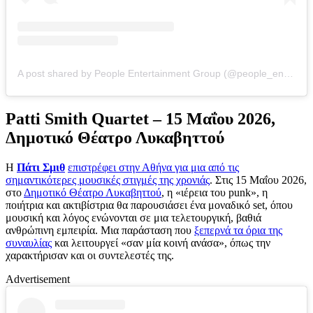
A post shared by People Entertainment Group (@people_entertainment_group)
Patti Smith Quartet – 15 Μαΐου 2026,
Δημοτικό Θέατρο Λυκαβηττού
Η
Πάτι Σμιθ
επιστρέφει στην Αθήνα για μια από τις
σημαντικότερες μουσικές στιγμές της χρονιάς
. Στις 15 Μαΐου 2026,
στο
Δημοτικό Θέατρο Λυκαβηττού
, η «ιέρεια του punk», η
ποιήτρια και ακτιβίστρια θα παρουσιάσει ένα μοναδικό set, όπου
μουσική και λόγος ενώνονται σε μια τελετουργική, βαθιά
ανθρώπινη εμπειρία. Μια παράσταση που
ξεπερνά τα όρια της
συναυλίας
και λειτουργεί «σαν μία κοινή ανάσα», όπως την
χαρακτήρισαν και οι συντελεστές της.
Advertisement