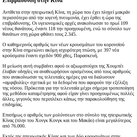
Επιβράδυνση στην Κίνα
Αντίθετα στην ηπειρωτική Κίνα, τη χώρα που έχει πληγεί μακράν
περισσότερο από την ιογενή πνευμονία, έχει έρθει η ώρα της
επιβράδυνσης. Οι υγειονομικές αρχές ανακοίνωσαν το πρωί 109
νέους θανάτους, έναντι 118 την προηγουμένη, ενώ το σύνολο των
θανάτων στη χώρα φθάνει τους 2.345.
Ο καθημερινός αριθμός των νέων κρουσμάτων του κορονοϊού
στην Κίνα σημειώνει ακόμη ισχυρότερη πτώση, με 397 νέα
κρούσματα έναντι σχεδόν 900 χθες, Παρασκευή.
Η μείωση αυτή συμβαίνει αφού οι αξιωματούχοι της Χουμπέι
έλαβαν οδηγίες να αναθεωρήσουν ορισμένους από τους αριθμούς
που ανακοίνωσαν τις τελευταίες ημέρες για να διαλυσουν
«αμφιβολίες» σχετικά με τα δεδομένα που αφορούν την εξέλιξη
της νόσου. Πρόκειται για την τελευταία μέχρι σήμερα τροποποίηση
της μεθόδου καταμέτρησης αφού είχαν γίνει προηγουμένως πολλές
άλλες, γεγονός που περιπλέκει κάπως την παρακολούθηση της
επιδημίας.
Επισήμως ο αριθμός των μολύνσεων στο σύνολο της ηπειρωτικής
Κίνας (πλην του Χονγκ Κονγκ και του Μακάο) είναι μεγαλύτερος
από 76.000.
Εκτός της ηπειρωτικής Κίνας και των δύο κρουσμάτων στην