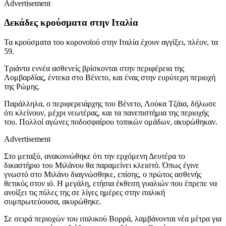
Advertisement
Δεκάδες κρούσματα στην Ιταλία
Τα κρούσματα του κορονοϊού στην Ιταλία έχουν αγγίξει, πλέον, τα
59.
Τριάντα εννέα ασθενείς βρίσκονται στην περιφέρεια της
Λομβαρδίας, έντεκα στο Βένετο, και ένας στην ευρύτερη περιοχή
της Ρώμης.
Παράλληλα, ο περιφερειάρχης του Βένετο, Λούκα Τζάια, δήλωσε
ότι κλείνουν, μέχρι νεωτέρας, και τα πανεπιστήμια της περιοχής
του. Πολλοί αγώνες ποδοσφαίρου τοπικών ομάδων, ακυρώθηκαν.
Advertisement
Στο μεταξύ, ανακοινώθηκε ότι την ερχόμενη Δευτέρα το
δικαστήριο του Μιλάνου θα παραμείνει κλειστό. Όπως έγινε
γνωστό στο Μιλάνο διαγνώσθηκε, επίσης, ο πρώτος ασθενής
θετικός στον ιό. Η μεγάλη, ετήσια έκθεση γυαλιών που έπρεπε να
ανοίξει τις πύλες της σε λίγες ημέρες στην ιταλική
συμπρωτεύουσα, ακυρώθηκε.
Σε σειρά περιοχών του ιταλικού Βορρά, λαμβάνονται νέα μέτρα για