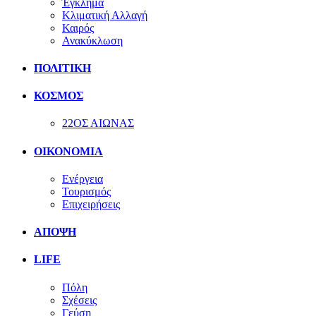
Έγκλημα
Κλιματική Αλλαγή
Καιρός
Ανακύκλωση
ΠΟΛΙΤΙΚΗ
ΚΟΣΜΟΣ
22ΟΣ ΑΙΩΝΑΣ
ΟΙΚΟΝΟΜΙΑ
Ενέργεια
Τουρισμός
Επιχειρήσεις
ΑΠΟΨΗ
LIFE
Πόλη
Σχέσεις
Γεύση