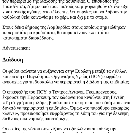
τον περιορισμό της διάδοσης της ασθένειας. Ο επίσκοπος της
Πιατσέντσα, ζήτησε από τους πιστούς να μην φιληθούν σε ένδειξη
χριστιανικής αγάπης, στο τέλος της λειτουργίας και να λάβουν την
καθολική θεία κοινωνία με το χέρι, και όχι με το στόμα.
Στους δέκα δήμους της Λομβαρδίας στους οποίους σημειώθηκαν
τα περισσότερα κρούσματα, θα παραμείνουν κλειστά τα
καταστήματα διασκέδασης.
Advertisement
Διάδοση
Οι φόβοι φαίνεται να αυξάνονται στην Ευρώπη μεταξύ των άλλων
και επειδή ο Παγκόσμιος Οργανισμός Υγείας (ΠΟΥ) εκφράζει
ανησυχίες για τη δυσκολία να περιοριστεί η διάδοση της επιδημίας.
Ο επκεφαλής του ΠΟΥ, ο Τέντρος Αντανόμ Γκεμπρεγέσους,
έκρουσε την Παρασκευή, τον κώδωνα του κινδύνου στη Γενεύη:
«Τη στιγμή που μιλάμε, βρισκόμαστε ακόμη σε μια φάση που είναι
δυνατό να περιοριστεί η επιδημία». Όμως «το παράθυρο ευκαιρίας
κλείνει», προειδοποίησε εκφράζοντας τη λύπη του για την έλλειψη
διεθνούς οικονομικής υποστήριξης.
Οι εστίες της νόσου συνεχίζουν να εξαπλώνονται καθώς την