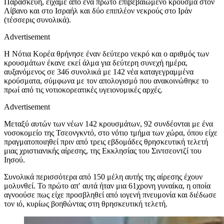
Παρασκευή, είχαμε από ένα πρώτο επιβεβαιωμένο κρούσμα στον
Λίβανο και στο Ισραήλ και δύο επιπλέον νεκρούς στο Ιράν
(τέσσερις συνολικά).
Advertisement
Η Νότια Κορέα θρήνησε έναν δεύτερο νεκρό και ο αριθμός των
κρουσμάτων έκανε εκεί άλμα για δεύτερη συνεχή ημέρα,
αυξανόμενος σε 346 συνολικά με 142 νέα καταγεγραμμένα
κρούσματα, σύμφωνα με τον απολογισμό που ανακοινώθηκε το
πρωί από τις νοτιοκορεατικές υγειονομικές αρχές.
Advertisement
Μεταξύ αυτών των νέων 142 κρουσμάτων, 92 συνδέονται με ένα
νοσοκομείο της Τσεονγκντό, στο νότιο τμήμα των χώρα, όπου είχε
πραγματοποιηθεί πριν από τρεις εβδομάδες θρησκευτική τελετή
μιας χριστιανικής αίρεσης, της Εκκλησίας του Σιντσεοντζί του
Ιησού.
Συνολικά περισσότερα από 150 μέλη αυτής της αίρεσης έχουν
μολυνθεί. Το πρώτο απ′ αυτά ήταν μια 61χρονη γυναίκα, η οποία
αγνοούσε πως είχε προσβληθεί από ιογενή πνευμονία και διέδωσε
τον ιό, κυρίως βοηθώντας στη θρησκευτική τελετή.