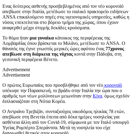
Ενας δεύτερος ασθενής προσβεβλημένος από τον νέο κορονοϊό
απεβίωσε στην Ιταλία, μετέδωσε το ιταλικό πρακτορείο ειδήσεων
ANSA επικαλούμενο πηγές στις υγειονομικές υπηρεσίες, καθώς η
νόσος επεκτείνεται στο βόρειο τμήμα της χώρας, όπου έχουν
αναφερθεί μέχρι στιγμής δεκάδες κρούσματα.
Το θύμα ήταν
μια γυναίκα
κάτοικος της περιφέρειας της
Λομβαρδίας όπου βρίσκεται το Μιλάνο, μετέδωσε το ANSA. Ο
θάνατός της έγινε γνωστός μερικές ώρες αφότου ένας
77χρονος
απεβίωσε στη διάρκεια της νύχτας
κοντά στην Πάδοβα, στη
γειτονική περιφέρεια Βένετο.
Advertisement
Advertisement
Ο πρώτος Ευρωπαίος που προσβλήθηκε από τον νέο
κορονοϊό
υπέκυψε την Παρασκευή, το βράδυ στην Ιταλία την ώρα που ο
αριθμός των νέων μολύνσεων μειωνόταν στην
Κίνα,
όμως σχεδόν
διπλασιαζόταν στη Νότια Κορέα.
Ο Αντριάνο Τρεβιζάν, συνταξιούχος οικοδόμος ηλικίας 78 ετών,
απεβίωσε στη Βενετία έπειτα από δέκα ημέρες νοσηλείας για
ασθένεια άλλη από τον Covid-19, σύμφωνα με τον Ιταλό υπουργό
Υγείας Ρομπέρτο Σπεράντσα. Μετά τη νοσηλεία του είχε
διαγνωσθεί θετικός στον κορονοϊό.