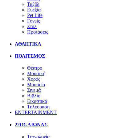
Ταξίδι
Ευεξία
Pet Life
Γονείς
Στυλ
Προτάσεις
ΑΘΛΗΤΙΚΑ
ΠΟΛΙΤΣΜΟΣ
Θέατρο
Μουσική
Χορός
Μουσεία
Σινεμά
Βιβλίο
Εικαστικά
Τηλεόραση
ENTERTAINMENT
22ΟΣ ΑΙΩΝΑΣ
Τεχνολογία