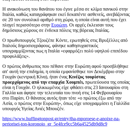
Η ανακοίνωση του θανάτου του έγινε μέσα σε κλίμα πανικού στην
Ιταλία, καθώς καταγράφηκαν εκεί δεκαπέντε ασθενείς, ανεβάζοντας
σε 20 τον συνολικό αριθμό στη χώρα, η οποία είναι αυτή που έχει
πληγεί περισσότερο στην
Ευρώπη
. Οι αρχές έκλεισαν τους
δημόσιους χώρους σε ένδεκα πόλεις της βόρειας Ιταλίας.
Ο πρωθυπουργός Τζουζέπε Κόντε, ερωτηθείς στις Βρυξέλλες από
Iταλούς δημοσιογράφους, φάνηκε καθησυχαστικός
υπογραμμίζοντας πως η Ιταλία «εφαρμόζει πολύ υψηλού επιπέδου
προφυλάξεις».
Ο πρώτος άνθρωπος που πέθανε στην Ευρώπη αφού προσβλήθηκε
απ′ αυτή την επιδημία, η οποία εμφανίσθηκε τον Δεκέμβριο στην
Γουχάν (κεντρική Κίνα), ήταν ένας
Κινέζος τουρίστας
προερχόμενος από την επαρχία Χουμπέι,
πρωτεύουσα της οποίας
είναι η Γουχάν. Ο ηλικιωμένος είχε φθάσει στις 23 Ιανουαρίου στη
Γαλλία και άφησε την τελευταία του πνοή στις 14 Φεβρουαρίου
στο Παρίσι. Ο θάνατος αυτός ήταν τότε «ο πρώτος έξω από την
Ασία, ο πρώτος στην Ευρώπη», όπως είχε υπογραμμίσει η Γαλλίδα
υπουργός Υγείας Ανιές Μπουζέν.
https://www.huffingtonpost.gr/entry/tha-mporoese-e-anoixe-na-
periorisei-ton-koronoio_gr_5e4fce9cc5b6a4525db9d8c9