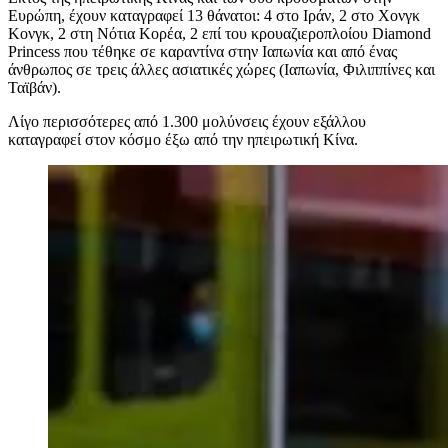
Ευρώπη, έχουν καταγραφεί 13 θάνατοι: 4 στο Ιράν, 2 στο Χονγκ
Κονγκ, 2 στη Νότια Κορέα, 2 επί του κρουαζιεροπλοίου Diamond
Princess που τέθηκε σε καραντίνα στην Ιαπωνία και από ένας
άνθρωπος σε τρεις άλλες ασιατικές χώρες (Ιαπωνία, Φιλιππίνες και
Ταϊβάν).
Λίγο περισσότερες από 1.300 μολύνσεις έχουν εξάλλου
καταγραφεί στον κόσμο έξω από την ηπειρωτική Κίνα.