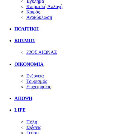
Έγκλημα
Κλιματική Αλλαγή
Καιρός
Ανακύκλωση
ΠΟΛΙΤΙΚΗ
ΚΟΣΜΟΣ
22ΟΣ ΑΙΩΝΑΣ
ΟΙΚΟΝΟΜΙΑ
Ενέργεια
Τουρισμός
Επιχειρήσεις
ΑΠΟΨΗ
LIFE
Πόλη
Σχέσεις
Γεύση