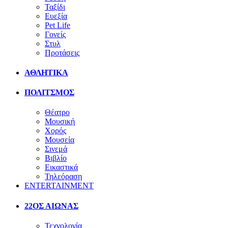
Ταξίδι
Ευεξία
Pet Life
Γονείς
Στυλ
Προτάσεις
ΑΘΛΗΤΙΚΑ
ΠΟΛΙΤΣΜΟΣ
Θέατρο
Μουσική
Χορός
Μουσεία
Σινεμά
Βιβλίο
Εικαστικά
Τηλεόραση
ENTERTAINMENT
22ΟΣ ΑΙΩΝΑΣ
Τεχνολογία