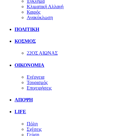
Έγκλημα
Κλιματική Αλλαγή
Καιρός
Ανακύκλωση
ΠΟΛΙΤΙΚΗ
ΚΟΣΜΟΣ
22ΟΣ ΑΙΩΝΑΣ
ΟΙΚΟΝΟΜΙΑ
Ενέργεια
Τουρισμός
Επιχειρήσεις
ΑΠΟΨΗ
LIFE
Πόλη
Σχέσεις
Γεύση