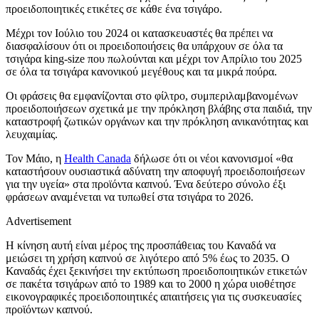
προειδοποιητικές ετικέτες σε κάθε ένα τσιγάρο.
Μέχρι τον Ιούλιο του 2024 οι κατασκευαστές θα πρέπει να
διασφαλίσουν ότι οι προειδοποιήσεις θα υπάρχουν σε όλα τα
τσιγάρα king-size που πωλούνται και μέχρι τον Απρίλιο του 2025
σε όλα τα τσιγάρα κανονικού μεγέθους και τα μικρά πούρα.
Οι φράσεις θα εμφανίζονται στο φίλτρο, συμπεριλαμβανομένων
προειδοποιήσεων σχετικά με την πρόκληση βλάβης στα παιδιά, την
καταστροφή ζωτικών οργάνων και την πρόκληση ανικανότητας και
λευχαιμίας.
Τον Μάιο, η
Health Canada
δήλωσε ότι οι νέοι κανονισμοί «θα
καταστήσουν ουσιαστικά αδύνατη την αποφυγή προειδοποιήσεων
για την υγεία» στα προϊόντα καπνού. Ένα δεύτερο σύνολο έξι
φράσεων αναμένεται να τυπωθεί στα τσιγάρα το 2026.
Advertisement
Η κίνηση αυτή είναι μέρος της προσπάθειας του Καναδά να
μειώσει τη χρήση καπνού σε λιγότερο από 5% έως το 2035. Ο
Καναδάς έχει ξεκινήσει την εκτύπωση προειδοποιητικών ετικετών
σε πακέτα τσιγάρων από το 1989 και το 2000 η χώρα υιοθέτησε
εικονογραφικές προειδοποιητικές απαιτήσεις για τις συσκευασίες
προϊόντων καπνού.