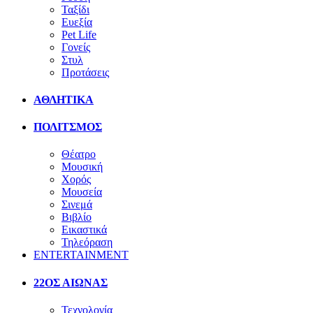
Ταξίδι
Ευεξία
Pet Life
Γονείς
Στυλ
Προτάσεις
ΑΘΛΗΤΙΚΑ
ΠΟΛΙΤΣΜΟΣ
Θέατρο
Μουσική
Χορός
Μουσεία
Σινεμά
Βιβλίο
Εικαστικά
Τηλεόραση
ENTERTAINMENT
22ΟΣ ΑΙΩΝΑΣ
Τεχνολογία