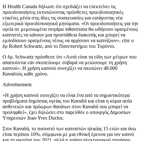
Η Health Canada δήλωσε ότι σχεδιάζει να επεκτείνει τις
προειδοποιήσεις εκτυπώνοντας πρόσθετες προειδοποιητικές
ετικέτες μέσα στις ίδιες τις συσκευασίες και εισάγοντας νέα
εξωτερικά προειδοποιητικά μηνύματα. «Οι προειδοποιήσεις για την
υγεία σε μεμονωμένα τσιγάρα πιθανότατα θα ωθήσουν ορισμένους
καπνιστές να κάνουν μια προσπάθεια διακοπής και μπορεί να
εμποδίσουν ορισμένους νέους να αρχίσουν να καπνίζουν», είπε ο
δρ Robert Schwartz, από το Πανεπιστήμιο του Τορόντο.
Ο δρ. Schwartz πρόσθεσε ότι «Αυτά είναι τα είδη των μέτρων που
απαιτούνται εάν σκοπεύουμε σοβαρά να μειώσουμε τη χρήση
καπνού». Η χρήση καπνού συνεχίζει να σκοτώνει 48.000
Καναδούς κάθε χρόνο.
Advertisement
«Η χρήση καπνού συνεχίζει να είναι ένα από τα σημαντικότερα
προβλήματα δημόσιας υγείας του Καναδά και είναι η κύρια αιτία
ασθενειών και πρόωρων θανάτων στον Καναδά που μπορεί να
προληφθεί», έχει δηλώσει στο παρελθόν ο υπουργός Δημοσίων
Υπηρεσιών Jean-Yves Duclos.
Στον Καναδά, το ποσοστό των καπνιστών ηλικίας 15 ετών και άνω
είναι περίπου 10%, σύμφωνα με μια εθνική έρευνα για τον καπνό
και τη νικοτίνη του 2021, αλλά η χρήση ηλεκτρονικού τσιγάρου