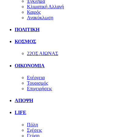
Έγκλημα
Κλιματική Αλλαγή
Καιρός
Ανακύκλωση
ΠΟΛΙΤΙΚΗ
ΚΟΣΜΟΣ
22ΟΣ ΑΙΩΝΑΣ
ΟΙΚΟΝΟΜΙΑ
Ενέργεια
Τουρισμός
Επιχειρήσεις
ΑΠΟΨΗ
LIFE
Πόλη
Σχέσεις
Γεύση