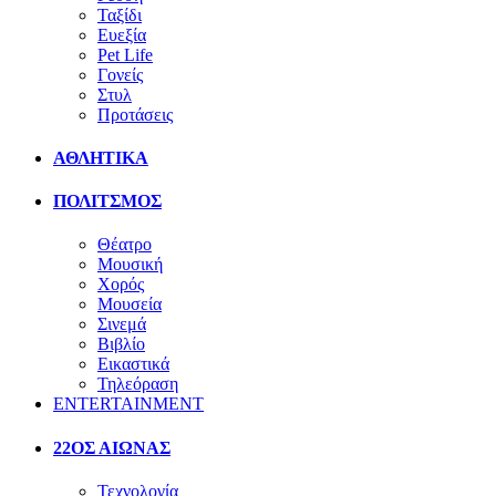
Ταξίδι
Ευεξία
Pet Life
Γονείς
Στυλ
Προτάσεις
ΑΘΛΗΤΙΚΑ
ΠΟΛΙΤΣΜΟΣ
Θέατρο
Μουσική
Χορός
Μουσεία
Σινεμά
Βιβλίο
Εικαστικά
Τηλεόραση
ENTERTAINMENT
22ΟΣ ΑΙΩΝΑΣ
Τεχνολογία