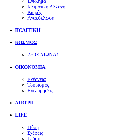
Έγκλημα
Κλιματική Αλλαγή
Καιρός
Ανακύκλωση
ΠΟΛΙΤΙΚΗ
ΚΟΣΜΟΣ
22ΟΣ ΑΙΩΝΑΣ
ΟΙΚΟΝΟΜΙΑ
Ενέργεια
Τουρισμός
Επιχειρήσεις
ΑΠΟΨΗ
LIFE
Πόλη
Σχέσεις
Γεύση