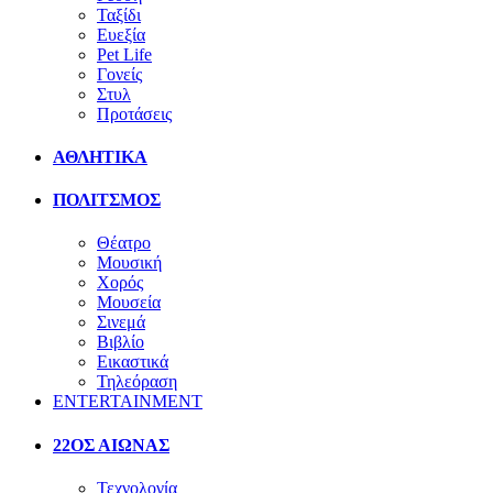
Ταξίδι
Ευεξία
Pet Life
Γονείς
Στυλ
Προτάσεις
ΑΘΛΗΤΙΚΑ
ΠΟΛΙΤΣΜΟΣ
Θέατρο
Μουσική
Χορός
Μουσεία
Σινεμά
Βιβλίο
Εικαστικά
Τηλεόραση
ENTERTAINMENT
22ΟΣ ΑΙΩΝΑΣ
Τεχνολογία