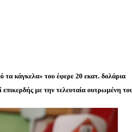
τα κάγκελα» του έφερε 20 εκατ. δολάρια
εί επικερδής με την τελευταία ουτρωμένη το