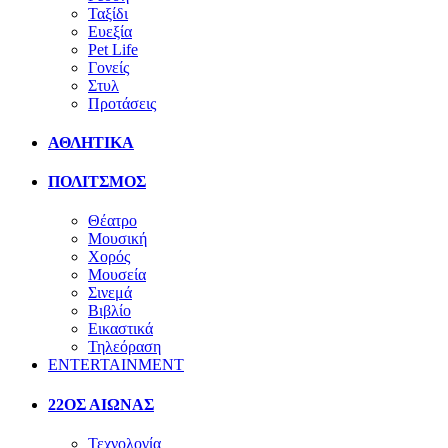
Ταξίδι
Ευεξία
Pet Life
Γονείς
Στυλ
Προτάσεις
ΑΘΛΗΤΙΚΑ
ΠΟΛΙΤΣΜΟΣ
Θέατρο
Μουσική
Χορός
Μουσεία
Σινεμά
Βιβλίο
Εικαστικά
Τηλεόραση
ENTERTAINMENT
22ΟΣ ΑΙΩΝΑΣ
Τεχνολογία