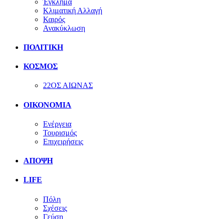
Έγκλημα
Κλιματική Αλλαγή
Καιρός
Ανακύκλωση
ΠΟΛΙΤΙΚΗ
ΚΟΣΜΟΣ
22ΟΣ ΑΙΩΝΑΣ
ΟΙΚΟΝΟΜΙΑ
Ενέργεια
Τουρισμός
Επιχειρήσεις
ΑΠΟΨΗ
LIFE
Πόλη
Σχέσεις
Γεύση