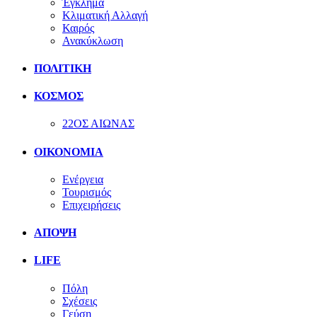
Έγκλημα
Κλιματική Αλλαγή
Καιρός
Ανακύκλωση
ΠΟΛΙΤΙΚΗ
ΚΟΣΜΟΣ
22ΟΣ ΑΙΩΝΑΣ
ΟΙΚΟΝΟΜΙΑ
Ενέργεια
Τουρισμός
Επιχειρήσεις
ΑΠΟΨΗ
LIFE
Πόλη
Σχέσεις
Γεύση