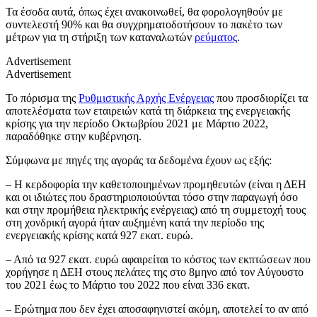
Τα έσοδα αυτά, όπως έχει ανακοινωθεί, θα φορολογηθούν με
συντελεστή 90% και θα συγχρηματοδοτήσουν το πακέτο των
μέτρων για τη στήριξη των καταναλωτών
ρεύματος
.
Advertisement
Advertisement
Το πόρισμα της
Ρυθμιστικής Αρχής Ενέργειας
που προσδιορίζει τα
αποτελέσματα των εταιρειών κατά τη διάρκεια της ενεργειακής
κρίσης για την περίοδο Οκτωβρίου 2021 με Μάρτιο 2022,
παραδόθηκε στην κυβέρνηση.
Σύμφωνα με πηγές της αγοράς τα δεδομένα έχουν ως εξής:
– Η κερδοφορία την καθετοποιημένων προμηθευτών (είναι η ΔΕΗ
και οι ιδιώτες που δραστηριοποιούνται τόσο στην παραγωγή όσο
και στην προμήθεια ηλεκτρικής ενέργειας) από τη συμμετοχή τους
στη χονδρική αγορά ήταν αυξημένη κατά την περίοδο της
ενεργειακής κρίσης κατά 927 εκατ. ευρώ.
– Από τα 927 εκατ. ευρώ αφαιρείται το κόστος των εκπτώσεων που
χορήγησε η ΔΕΗ στους πελάτες της στο 8μηνο από τον Αύγουστο
του 2021 έως το Μάρτιο του 2022 που είναι 336 εκατ.
– Ερώτημα που δεν έχει αποσαφηνιστεί ακόμη, αποτελεί το αν από