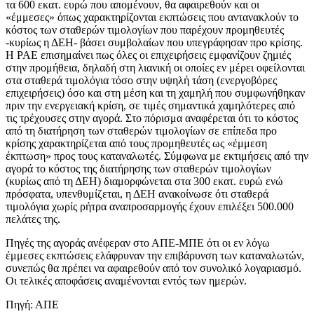
τα 600 εκατ. ευρώ που απομένουν, θα αφαιρεθούν και οι
«έμμεσες» όπως χαρακτηρίζονται εκπτώσεις που αντανακλούν το
κόστος των σταθερών τιμολογίων που παρέχουν προμηθευτές
-κυρίως η ΔΕΗ- βάσει συμβολαίων που υπεγράφησαν προ κρίσης.
Η ΡΑΕ επισημαίνει πως όλες οι επιχειρήσεις εμφανίζουν ζημιές
στην προμήθεια, δηλαδή στη λιανική οι οποίες εν μέρει οφείλονται
στα σταθερά τιμολόγια τόσο στην υψηλή τάση (ενεργοβόρες
επιχειρήσεις) όσο και στη μέση και τη χαμηλή που συμφωνήθηκαν
πριν την ενεργειακή κρίση, σε τιμές σημαντικά χαμηλότερες από
τις τρέχουσες στην αγορά. Στο πόρισμα αναφέρεται ότι το κόστος
από τη διατήρηση των σταθερών τιμολογίων σε επίπεδα προ
κρίσης χαρακτηρίζεται από τους προμηθευτές ως «έμμεση
έκπτωση» προς τους καταναλωτές. Σύμφωνα με εκτιμήσεις από την
αγορά το κόστος της διατήρησης των σταθερών τιμολογίων
(κυρίως από τη ΔΕΗ) διαμορφώνεται στα 300 εκατ. ευρώ ενώ
πρόσφατα, υπενθυμίζεται, η ΔΕΗ ανακοίνωσε ότι σταθερά
τιμολόγια χωρίς ρήτρα αναπροσαρμογής έχουν επιλέξει 500.000
πελάτες της.
Πηγές της αγοράς ανέφεραν στο ΑΠΕ-ΜΠΕ ότι οι εν λόγω
έμμεσες εκπτώσεις ελάφρυναν την επιβάρυνση των καταναλωτών,
συνεπώς θα πρέπει να αφαιρεθούν από τον συνολικό λογαριασμό.
Οι τελικές αποφάσεις αναμένονται εντός των ημερών.
Πηγή: ΑΠΕ