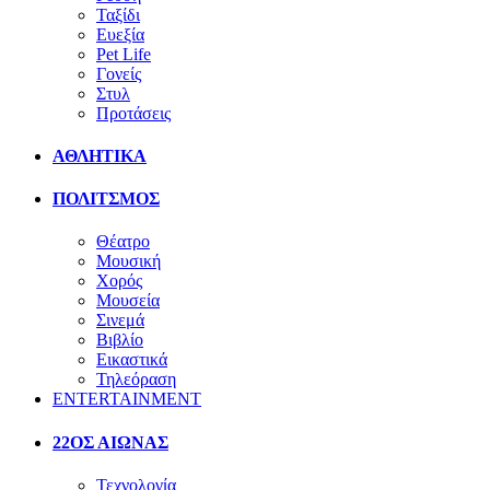
Ταξίδι
Ευεξία
Pet Life
Γονείς
Στυλ
Προτάσεις
ΑΘΛΗΤΙΚΑ
ΠΟΛΙΤΣΜΟΣ
Θέατρο
Μουσική
Χορός
Μουσεία
Σινεμά
Βιβλίο
Εικαστικά
Τηλεόραση
ENTERTAINMENT
22ΟΣ ΑΙΩΝΑΣ
Τεχνολογία