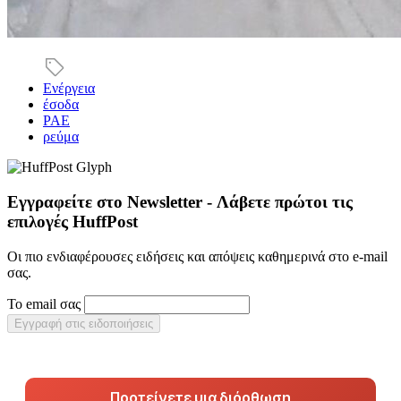
Ενέργεια
έσοδα
ΡΑΕ
ρεύμα
Εγγραφείτε στο Newsletter - Λάβετε πρώτοι τις
επιλογές HuffPost
Οι πιο ενδιαφέρουσες ειδήσεις και απόψεις καθημερινά στο e-mail
σας.
Το email σας
Εγγραφή στις ειδοποιήσεις
Προτείνετε μια διόρθωση