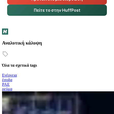
Πείτε το στην HuffPost
Αναλυτική κάλυψη
Όλα τα σχετικά tags
Ενέργεια
έσοδα
ΡΑΕ
ρεύμα