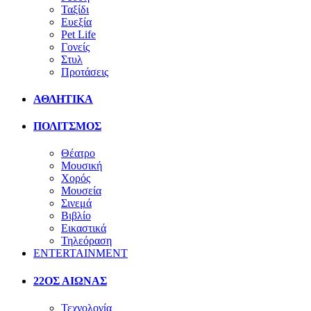
Ταξίδι
Ευεξία
Pet Life
Γονείς
Στυλ
Προτάσεις
ΑΘΛΗΤΙΚΑ
ΠΟΛΙΤΣΜΟΣ
Θέατρο
Μουσική
Χορός
Μουσεία
Σινεμά
Βιβλίο
Εικαστικά
Τηλεόραση
ENTERTAINMENT
22ΟΣ ΑΙΩΝΑΣ
Τεχνολογία