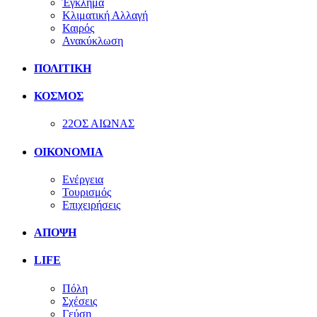
Έγκλημα
Κλιματική Αλλαγή
Καιρός
Ανακύκλωση
ΠΟΛΙΤΙΚΗ
ΚΟΣΜΟΣ
22ΟΣ ΑΙΩΝΑΣ
ΟΙΚΟΝΟΜΙΑ
Ενέργεια
Τουρισμός
Επιχειρήσεις
ΑΠΟΨΗ
LIFE
Πόλη
Σχέσεις
Γεύση