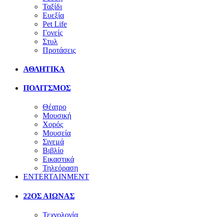
Ταξίδι
Ευεξία
Pet Life
Γονείς
Στυλ
Προτάσεις
ΑΘΛΗΤΙΚΑ
ΠΟΛΙΤΣΜΟΣ
Θέατρο
Μουσική
Χορός
Μουσεία
Σινεμά
Βιβλίο
Εικαστικά
Τηλεόραση
ENTERTAINMENT
22ΟΣ ΑΙΩΝΑΣ
Τεχνολογία