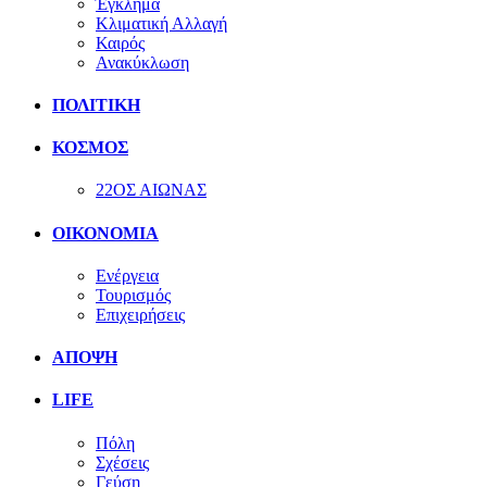
Έγκλημα
Κλιματική Αλλαγή
Καιρός
Ανακύκλωση
ΠΟΛΙΤΙΚΗ
ΚΟΣΜΟΣ
22ΟΣ ΑΙΩΝΑΣ
ΟΙΚΟΝΟΜΙΑ
Ενέργεια
Τουρισμός
Επιχειρήσεις
ΑΠΟΨΗ
LIFE
Πόλη
Σχέσεις
Γεύση