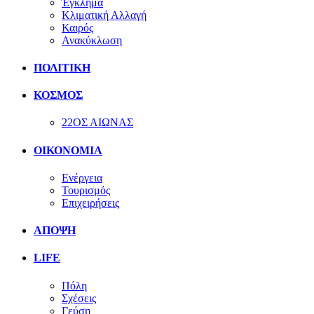
Έγκλημα
Κλιματική Αλλαγή
Καιρός
Ανακύκλωση
ΠΟΛΙΤΙΚΗ
ΚΟΣΜΟΣ
22ΟΣ ΑΙΩΝΑΣ
ΟΙΚΟΝΟΜΙΑ
Ενέργεια
Τουρισμός
Επιχειρήσεις
ΑΠΟΨΗ
LIFE
Πόλη
Σχέσεις
Γεύση