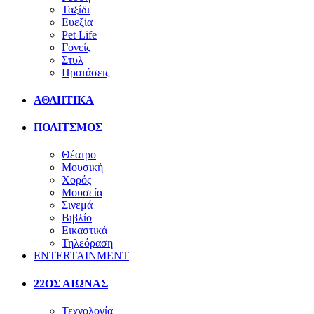
Ταξίδι
Ευεξία
Pet Life
Γονείς
Στυλ
Προτάσεις
ΑΘΛΗΤΙΚΑ
ΠΟΛΙΤΣΜΟΣ
Θέατρο
Μουσική
Χορός
Μουσεία
Σινεμά
Βιβλίο
Εικαστικά
Τηλεόραση
ENTERTAINMENT
22ΟΣ ΑΙΩΝΑΣ
Τεχνολογία