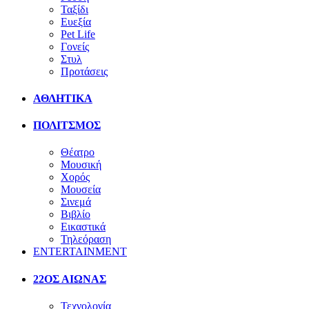
Ταξίδι
Ευεξία
Pet Life
Γονείς
Στυλ
Προτάσεις
ΑΘΛΗΤΙΚΑ
ΠΟΛΙΤΣΜΟΣ
Θέατρο
Μουσική
Χορός
Μουσεία
Σινεμά
Βιβλίο
Εικαστικά
Τηλεόραση
ENTERTAINMENT
22ΟΣ ΑΙΩΝΑΣ
Τεχνολογία