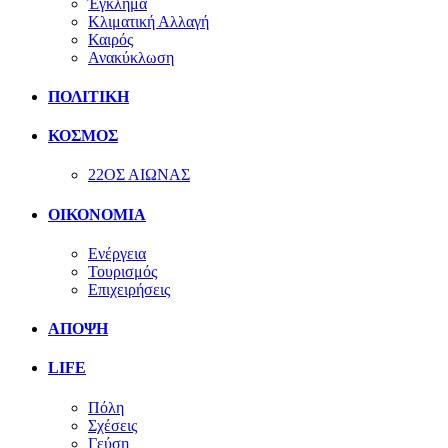
Έγκλημα
Κλιματική Αλλαγή
Καιρός
Ανακύκλωση
ΠΟΛΙΤΙΚΗ
ΚΟΣΜΟΣ
22ΟΣ ΑΙΩΝΑΣ
ΟΙΚΟΝΟΜΙΑ
Ενέργεια
Τουρισμός
Επιχειρήσεις
ΑΠΟΨΗ
LIFE
Πόλη
Σχέσεις
Γεύση