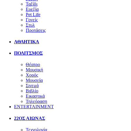
Ταξίδι
Ευεξία
Pet Life
Γονείς
Στυλ
Προτάσεις
ΑΘΛΗΤΙΚΑ
ΠΟΛΙΤΣΜΟΣ
Θέατρο
Μουσική
Χορός
Μουσεία
Σινεμά
Βιβλίο
Εικαστικά
Τηλεόραση
ENTERTAINMENT
22ΟΣ ΑΙΩΝΑΣ
Τεχνολογία