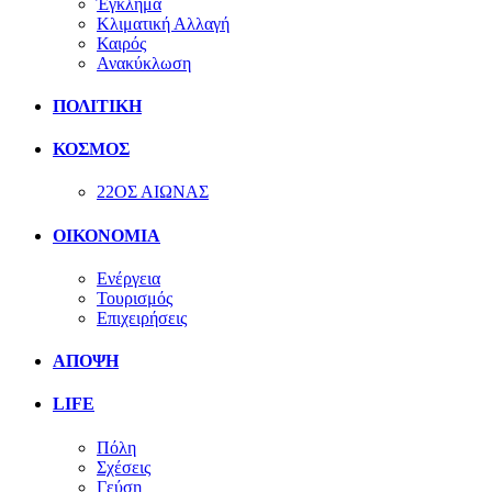
Έγκλημα
Κλιματική Αλλαγή
Καιρός
Ανακύκλωση
ΠΟΛΙΤΙΚΗ
ΚΟΣΜΟΣ
22ΟΣ ΑΙΩΝΑΣ
ΟΙΚΟΝΟΜΙΑ
Ενέργεια
Τουρισμός
Επιχειρήσεις
ΑΠΟΨΗ
LIFE
Πόλη
Σχέσεις
Γεύση