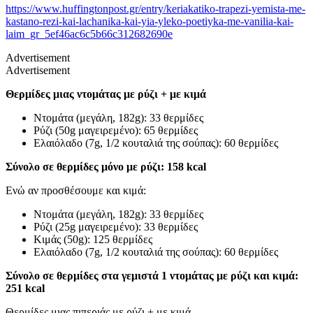
https://www.huffingtonpost.gr/entry/keriakatiko-trapezi-yemista-me-
kastano-rezi-kai-lachanika-kai-yia-yleko-poetiyka-me-vanilia-kai-
laim_gr_5ef46ac6c5b66c312682690e
Advertisement
Advertisement
Θερμίδες μιας ντομάτας με ρύζι + με κιμά
Ντομάτα (μεγάλη, 182g): 33 θερμίδες
Ρύζι (50g μαγειρεμένο): 65 θερμίδες
Ελαιόλαδο (7g, 1/2 κουταλιά της σούπας): 60 θερμίδες
Σύνολο σε θερμίδες μόνο με ρύζι: 158 kcal
Ενώ αν προσθέσουμε και κιμά:
Ντομάτα (μεγάλη, 182g): 33 θερμίδες
Ρύζι (25g μαγειρεμένο): 33 θερμίδες
Κιμάς (50g): 125 θερμίδες
Ελαιόλαδο (7g, 1/2 κουταλιά της σούπας): 60 θερμίδες
Σύνολο σε θερμίδες στα γεμιστά 1 ντομάτας με ρύζι και κιμά:
251 kcal
Θερμίδες μιας πιπεριάς με ρύζι + με κιμά