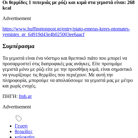
Οι θερμίδες 1 πιπεριάς με ρύζι και κιμά στα γεμιστά είναι: 268
kcal
Advertisement
https://www.huffingtonpost.gr/entry/piato-emeras-krees-ntomates-
yemistes_gr_64919d43e4b025003ee6aacf
Συμπέρασμα
Τα γεμιστά είναι ένα νόστιμο και θρεπτικό πιάτο που μπορεί να
προσαρμοστεί στις διατροφικές μας ανάγκες. Είτε προτιμάμε
γεμιστά μόνο με ρύζι είτε με την προσθήκη κιμά, είναι σημαντικό
να γνωρίζουμε τις θερμίδες που περιέχουν. Με αυτή την
πληροφορία, μπορούμε να απολαύσουμε τα γεμιστά μας με μέτρο
και χωρίς ενοχές.
ΠΗΓΗ:
fmh.gr
Advertisement
Γευση
θερμίδες
καλοκαίρι