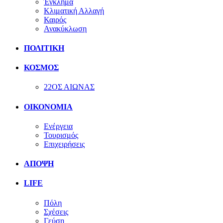
Έγκλημα
Κλιματική Αλλαγή
Καιρός
Ανακύκλωση
ΠΟΛΙΤΙΚΗ
ΚΟΣΜΟΣ
22ΟΣ ΑΙΩΝΑΣ
ΟΙΚΟΝΟΜΙΑ
Ενέργεια
Τουρισμός
Επιχειρήσεις
ΑΠΟΨΗ
LIFE
Πόλη
Σχέσεις
Γεύση