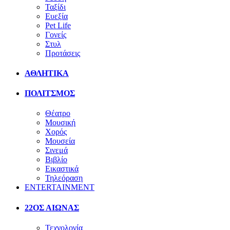
Ταξίδι
Ευεξία
Pet Life
Γονείς
Στυλ
Προτάσεις
ΑΘΛΗΤΙΚΑ
ΠΟΛΙΤΣΜΟΣ
Θέατρο
Μουσική
Χορός
Μουσεία
Σινεμά
Βιβλίο
Εικαστικά
Τηλεόραση
ENTERTAINMENT
22ΟΣ ΑΙΩΝΑΣ
Τεχνολογία