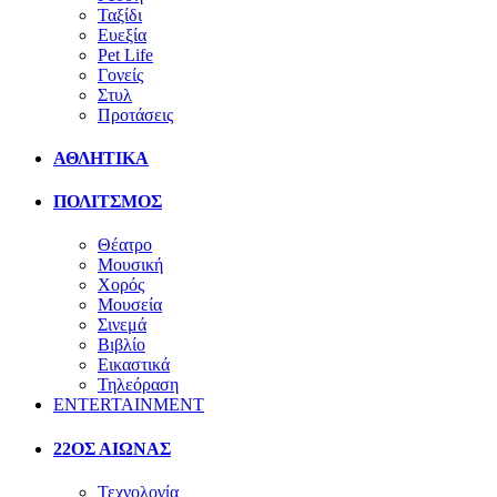
Ταξίδι
Ευεξία
Pet Life
Γονείς
Στυλ
Προτάσεις
ΑΘΛΗΤΙΚΑ
ΠΟΛΙΤΣΜΟΣ
Θέατρο
Μουσική
Χορός
Μουσεία
Σινεμά
Βιβλίο
Εικαστικά
Τηλεόραση
ENTERTAINMENT
22ΟΣ ΑΙΩΝΑΣ
Τεχνολογία