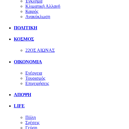
Έγκλημα
Κλιματική Αλλαγή
Καιρός
Ανακύκλωση
ΠΟΛΙΤΙΚΗ
ΚΟΣΜΟΣ
22ΟΣ ΑΙΩΝΑΣ
ΟΙΚΟΝΟΜΙΑ
Ενέργεια
Τουρισμός
Επιχειρήσεις
ΑΠΟΨΗ
LIFE
Πόλη
Σχέσεις
Γεύση