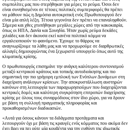
συμπολίτες μας που στερήθηκαν για μέρες το ρεύμα. Όσοι δεν
είναι συνηθισμένοι σε τέτοιες πολιτικές συμπεριφορές θα πρέπει
να μάθουν πώς η Δημόσια αυτοκριτική ενός Πρωθυπουργού δεν
είναι μία απλή λέξη. Τέτοια γεγονότα δεν πρέπει να επαναληφθούν.
Σήμερα και χθες χτυπήθηκαν μεγάλες χώρες από την κακοκαιρία,
όπως οι ΗΠΑ, Δανία και Σουηδία. Ήταν χωρίς ρεύμα δεκάδες
χιλιάδες και δεν άκουσα εκεί κανένα πολιτικό κόμμα να
εργαλειοποιούν το φαινόμενο. Έχουμε το θάρρος να
αναγνωρίζουμε τα λάθη μας και να προχωρούμε σε διαρθρωτικές
αλλαγές δημιουργώντας ένα ξεχωριστό υπουργείο όπως αυτό της
κλιματικής κρίσης.
Ο πρωθυπουργός επισημάνε την ανάγκη καλύτερου συντονισμού
μεταξύ κεντρικού κράτους και τοπικής αυτοδιοίκησης και πιο
σημαντική την πιο γρήγορη εμπλοκή των Ενόπλων Δυνάμεων στη
διαχείριση ανάλογων κρίσεων. Την αποκρυστάλλωση αυστηρών
κανόνων στη λειτουργία των παραχωρησιούχων που διαχειρίζονται
κεντρικές δομές και καλύτερη συγκρότηση επιτροπών διαχείρισης
κρίσης με όλους τους συναρμόδιους στον ίδιο χώρο, για να δρουν
με βάση τη συλλογή πραγματικής πληροφορίας και
προκαθορισμένων διαδικασιών.
«Αυτά για όσους κάνουν τα διδάγματα προτάγματα και
λειτουργούν όχι με βάση τις κραυγές ενός κόμματος που ακόμα δεν
έχει βρει να πει ούτε μία κουβέντα για την ευθύνη της ιδιωτικής