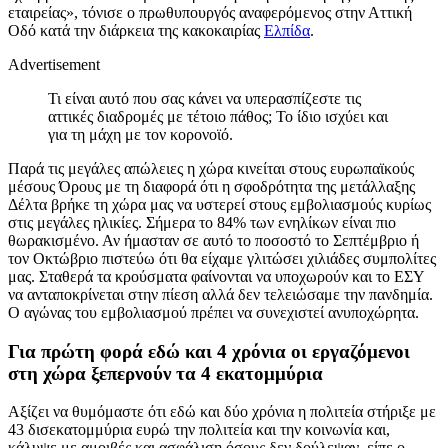
εταιρείας», τόνισε ο πρωθυπουργός αναφερόμενος στην Αττική
Οδό κατά την διάρκεια της κακοκαιρίας
Ελπίδα
.
Advertisement
Τι είναι αυτό που σας κάνει να υπερασπίζεστε τις
αττικές διαδρομές με τέτοιο πάθος; Το ίδιο ισχύει και
για τη μάχη με τον κορονοϊό.
Παρά τις μεγάλες απώλειες η χώρα κινείται στους ευρωπαϊκούς
μέσους Όρους με τη διαφορά ότι η σφοδρότητα της μετάλλαξης
Δέλτα βρήκε τη χώρα μας να υστερεί στους εμβολιασμούς κυρίως
στις μεγάλες ηλικίες. Σήμερα το 84% των ενηλίκων είναι πιο
θωρακισμένο. Αν ήμασταν σε αυτό το ποσοστό το Σεπτέμβριο ή
τον Οκτώβριο πιστεύω ότι θα είχαμε γλιτώσει χιλιάδες συμπολίτες
μας. Σταθερά τα κρούσματα φαίνονται να υποχωρούν και το ΕΣΥ
να ανταποκρίνεται στην πίεση αλλά δεν τελειώσαμε την πανδημία.
Ο αγώνας του εμβολιασμού πρέπει να συνεχιστεί ανυποχώρητα.
Για πρώτη φορά εδώ και 4 χρόνια οι εργαζόμενοι
στη χώρα ξεπερνούν τα 4 εκατομμύρια
Αξίζει να θυμόμαστε ότι εδώ και δύο χρόνια η πολιτεία στήριξε με
43 δισεκατομμύρια ευρώ την πολιτεία και την κοινωνία και,
κάλυψε με αμοιβές και ασφάλιση όσους δεν δούλεψαν, είπε ο