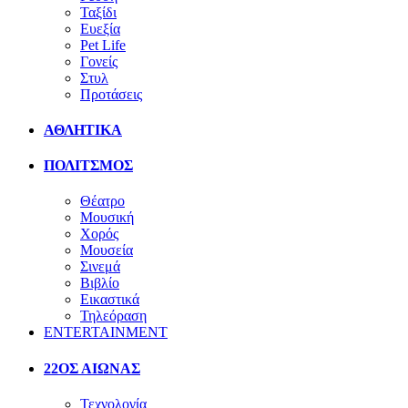
Ταξίδι
Ευεξία
Pet Life
Γονείς
Στυλ
Προτάσεις
ΑΘΛΗΤΙΚΑ
ΠΟΛΙΤΣΜΟΣ
Θέατρο
Μουσική
Χορός
Μουσεία
Σινεμά
Βιβλίο
Εικαστικά
Τηλεόραση
ENTERTAINMENT
22ΟΣ ΑΙΩΝΑΣ
Τεχνολογία