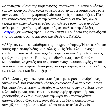
«Αποτύχατε κύριοι της κυβέρνησης, αποτύχατε με μεγάλο κόστος
για τον ελληνικό λαό, αλλά το χειρότερο είναι ότι συμπεριφέρεστε
σαν να πιστεύετε την προπαγάνδα που εσείς κατασκευάζετε. Που
την κατασκευάζετε για να την καταναλώνουν οι πολίτες, αλλά
τελικά την καταναλώνετε εσείς, οι πολίτες έχουν πάθει ανοσία»,
ανέφερε ο αρχηγός της αξιωματικής αντιπολίτευσης Αλέξης
Τσίπρας
ξεκινώντας την ομιλία του στην Ολομέλεια της Βουλής επί
της πρότασης δυσπιστίας που κατέθεσε ο ΣΥΡΙΖΑ.
«Αλήθεια, έχετε συναίσθηση της πραγματικότητας; Ή είστε θύματα
αυτής της προπαγάνδας και πρώτος εσείς ζείτε κλεισμένος σε μια
γυάλα των αυλοκολάκων της συμφοράς και των δημοσκόπων της
χαράς», ρώτησε ο κ. Τσίπρας απευθυνόμενος στον Κυριάκο
Μητσοτάκη, λέγοντάς του πως «όταν ένας πρωθυπουργός γίνεται
ανέκδοτο, αντικείμενο λοιδορίας και σαρκασμού, γίνεται ανέκδοτο,
έχει τελειώσει και δεν το ξέρει».
«Τελειώσατε, όχι μόνο γιατί αποτύχατε με τεράστιο ανθρώπινο,
οικονομικό, και κοινωνικό κόστος σχεδόν σε όλα τα κρίσιμα που
διαχειριστήκατε. Στην πανδημία, στις φωτιές, στην ακρίβεια, στον
τελευταίο χιονιά, που φέρει την υπογραφή της οριστικής σας
χρεοκοπίας. Αλλά κυρίως γιατί την ώρα που αποτυγχάνετε
παταγωδώς σε όλα, εσείς συνεχίζετε μια άθλια επικοινωνία,
συνεχίζετε με τρόπο προκλητικό να πιστεύετε ότι δεν είστε