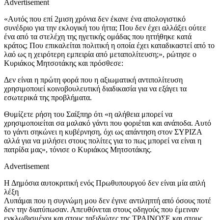
Advertisement
«Αυτός που επί 2μιση χρόνια δεν έκανε ένα απολογιστικό
συνέδριο για την εκλογική του ήττα; Που δεν έχει αλλάξει ούτεε
ένα από τα στελέχη της ηγετικής ομάδας που ηττήθηκε κατά
κράτος; Που επικαλείται πολιτική η οποία έχει καταδικαστεί από το
λαό ως η χειρότερη εμπειρία από μεταπολίτευση;», ρώτησε ο
Κυριάκος Μητσοτάκης και πρόσθεσε:
Δεν είναι η πρώτη φορά που η αξιωματική αντιπολίτευση
χρησιμοποιεί κοινοβουλευτική διαδικασία για να εξάγει τα
εσωτερικά της προβλήματα.
Θυμίζετε ρήση του Σαίξπηρ ότι «η αλήθεια μπορεί να
χρησιμοποιείται σα μαλακό γάντι που φοριέται και ανάποδα. Αυτό
το γάντι σηκώνει η κυβέρνηση, όχι ως απάντηση στον ΣΥΡΙΖΑ
αλλά για να μιλήσει στους πολίτες για το πως μπορεί να είναι η
πατρίδα μας», τόνισε ο Κυριάκος Μητσοτάκης.
Advertisement
Η Δημόσια αυτοκριτική ενός Πρωθυπουργού δεν είναι μία απλή
λέξη
Λυπάμαι που η συγνώμη μου δεν έγινε αντιληπτή από όσους ποτέ
δεν την διατύπωσαν. Απευθύνεται στους οδηγούς που έμειναν
εγκλωβισμένοι και στους ταξιδιώτες της ΤΡΑΙΝΟΣΕ και στους