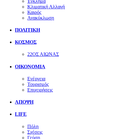
Έγκλημα
Κλιματική Αλλαγή
Καιρός
Ανακύκλωση
ΠΟΛΙΤΙΚΗ
ΚΟΣΜΟΣ
22ΟΣ ΑΙΩΝΑΣ
ΟΙΚΟΝΟΜΙΑ
Ενέργεια
Τουρισμός
Επιχειρήσεις
ΑΠΟΨΗ
LIFE
Πόλη
Σχέσεις
Γεύση