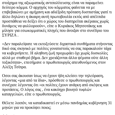
στοίχημα της αξιωματικής αντιπολίτευσης είναι να παραμείνει
δεύτερο κόμμα. Ο αρχηγός του κόμματος φαίνεται να με
επιβεβαιώνει με αμήχανη και αδιέξοδη πρόταση δυσπιστίας γιατί τι
άλλο δηλώνει η άκαιρη αυτή πρωτοβουλία εκτός από απέλπιδα
προσπάθεια να δείξει ότι ο χώρος του διατηρείται ακέραιος χωρίς
δυνάμεις να φυλλοροούν», είπε ο Κυριάκος Μητσοτάκης και
μίλησε για εσωκομματικές πληγές που άνοιξαν στο συνέδριο του
ΣΥΡΙΖΑ .
«Δεν παραλείψατε να εκτοξεύσετε διχαστικά συνθήματα στήνοντας
δικό σας σκηνικό με πολίτες γονατιστούς να σας παρακαλούν τάχα
να κυβερνήσετε. Η αληθινη ζωή προχωράει όχι χωρίς δυσκολίες
αλλά με σταθερό βήμα. Δεν χρειάζονται άλλα ψέματα ούτε άλλη
τοξικότητα», επεσήμανε ο πρωθυπουργός απευθυνόμενος στον
Αλέξη Τσίπρα.
Οσοι σας άκουσαν ίσως να έχουν ήδη κλείσει την τηλεόραση,
λέγοντας «μια από τα ίδια», πρόσθεσε ο πρωθυπουργός και
συνέχισε λέγοντας ότι «οι πολίτες έχουν ανάγκη από σκέψεις και
προτάσεις. Ο λόγος σας , ένα κακόηχο βουητό τυφλών
καταγγελιών, είπε ο πρωθυπουργός.
Θέλετε λοιπόν, να καταδικαστεί εν μέσω πανδημίας κυβέρνηση 31
μηνών για να προκύψει ποιος;