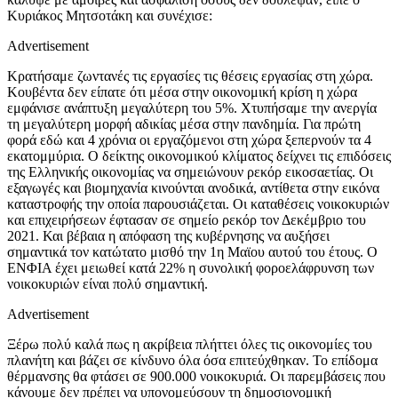
Κυριάκος Μητσοτάκη και συνέχισε:
Advertisement
Κρατήσαμε ζωντανές τις εργασίες τις θέσεις εργασίας στη χώρα.
Κουβέντα δεν είπατε ότι μέσα στην οικονομική κρίση η χώρα
εμφάνισε ανάπτυξη μεγαλύτερη του 5%. Χτυπήσαμε την ανεργία
τη μεγαλύτερη μορφή αδικίας μέσα στην πανδημία. Για πρώτη
φορά εδώ και 4 χρόνια οι εργαζόμενοι στη χώρα ξεπερνούν τα 4
εκατομμύρια. Ο δείκτης οικονομικού κλίματος δείχνει τις επιδόσεις
της Ελληνικής οικονομίας να σημειώνουν ρεκόρ εικοσαετίας. Οι
εξαγωγές και βιομηχανία κινούνται ανοδικά, αντίθετα στην εικόνα
καταστροφής την οποία παρουσιάζεται. Οι καταθέσεις νοικοκυριών
και επιχειρήσεων έφτασαν σε σημείο ρεκόρ τον Δεκέμβριο του
2021. Και βέβαια η απόφαση της κυβέρνησης να αυξήσει
σημαντικά τον κατώτατο μισθό την 1η Μαϊου αυτού του έτους. Ο
ΕΝΦΙΑ έχει μειωθεί κατά 22% η συνολική φοροελάφρυνση των
νοικοκυριών είναι πολύ σημαντική.
Advertisement
Ξέρω πολύ καλά πως η ακρίβεια πλήττει όλες τις οικονομίες του
πλανήτη και βάζει σε κίνδυνο όλα όσα επιτεύχθηκαν. Το επίδομα
θέρμανσης θα φτάσει σε 900.000 νοικοκυριά. Οι παρεμβάσεις που
κάνουμε δεν πρέπει να υπονομεύσουν τη δημοσιονομική