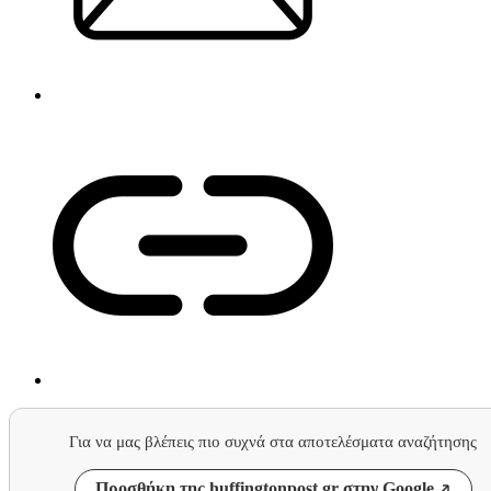
Για να μας βλέπεις πιο συχνά στα αποτελέσματα αναζήτησης
Προσθήκη της huffingtonpost.gr στην Google