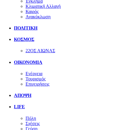
Έγκλημα
Κλιματική Αλλαγή
Καιρός
Ανακύκλωση
ΠΟΛΙΤΙΚΗ
ΚΟΣΜΟΣ
22ΟΣ ΑΙΩΝΑΣ
ΟΙΚΟΝΟΜΙΑ
Ενέργεια
Τουρισμός
Επιχειρήσεις
ΑΠΟΨΗ
LIFE
Πόλη
Σχέσεις
Γεύση