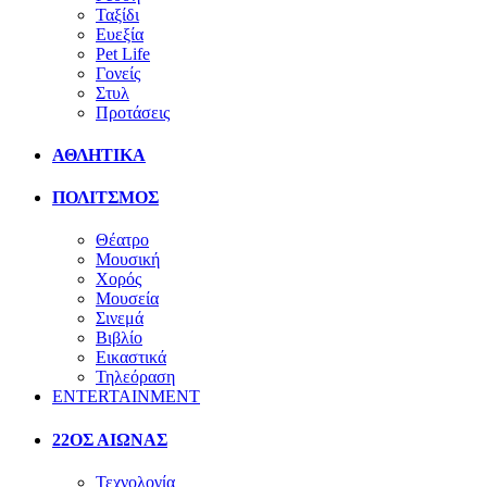
Ταξίδι
Ευεξία
Pet Life
Γονείς
Στυλ
Προτάσεις
ΑΘΛΗΤΙΚΑ
ΠΟΛΙΤΣΜΟΣ
Θέατρο
Μουσική
Χορός
Μουσεία
Σινεμά
Βιβλίο
Εικαστικά
Τηλεόραση
ENTERTAINMENT
22ΟΣ ΑΙΩΝΑΣ
Τεχνολογία