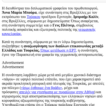
Η διευθύντρια του διπλωματικού γραφείου του πρωθυπουργού,
Άννα Μαρία Μπούρα
, είχε συνάντηση στις Βρυξέλλες με τον
εκπρόσωπο του
Τούρκου
προέδρου Ερντογάν,
Ιμπραήμ Καλίν
,
στις Βρυξέλλες, σύμφωνα με δημοσιεύματα: Όπως αναφέρεται,
στη συνάντηση συμμετείχε και ο
Γενς Πλέτνερ,
σύμβουλος
πολιτικής ασφαλείας και εξωτερικής πολιτικής της
γερμανικής
καγκελαρίας.
Κατά τη συνάντηση, σύμφωνα με τα εν λόγω δημοσιεύματα,
συζητήθηκε η
αναζωογόνηση των διαύλων επικοινωνίας μεταξύ
Ελλάδας και Τουρκίας.
Όπως μετέδωσε η ΕΡΤ,
η συνάντηση,
έγινε την Παρασκευή στα γραφεία της γερμανικής αντιπροσωπείας.
Advertisement
Advertisement
Η συνάντηση λαμβάνει χώρα μετά από μεγάλο χρονικό διάστημα
«πάγου» σε υψηλό πολιτικό επίπεδο, που έχει χαρακτηριστεί από
ακραία προκλητική ρητορική από πλευράς της Τουρκίας, με απειλές
για πόλεμο (
«ίσως έρθουμε ένα βράδυ»
, μέχρι και
πρόσφατες
απειλές για χτυπήματα με πυραύλους στην Αθήνα
) και
ισχυρισμούς περί αποστρατικοποίησης των ελληνικών νησιών από
κορυφαίους αξιωματούχους της τουρκικής κυβέρνησης.
Υπενθυμίζεται επίσης ότι ο Τούρκος πρόεδρος Ερντογάν είχε