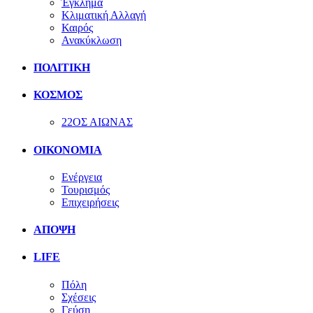
Έγκλημα
Κλιματική Αλλαγή
Καιρός
Ανακύκλωση
ΠΟΛΙΤΙΚΗ
ΚΟΣΜΟΣ
22ΟΣ ΑΙΩΝΑΣ
ΟΙΚΟΝΟΜΙΑ
Ενέργεια
Τουρισμός
Επιχειρήσεις
ΑΠΟΨΗ
LIFE
Πόλη
Σχέσεις
Γεύση