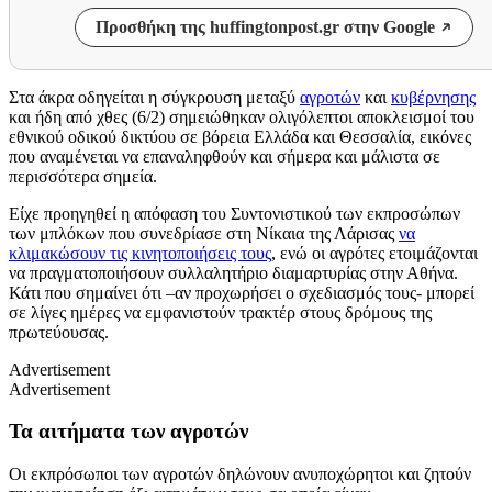
Προσθήκη της huffingtonpost.gr στην Google
Στα άκρα οδηγείται η σύγκρουση μεταξύ
αγροτών
και
κυβέρνησης
και ήδη από χθες (6/2) σημειώθηκαν ολιγόλεπτοι αποκλεισμοί του
εθνικού οδικού δικτύου σε βόρεια Ελλάδα και Θεσσαλία, εικόνες
που αναμένεται να επαναληφθούν και σήμερα και μάλιστα σε
περισσότερα σημεία.
Είχε προηγηθεί η απόφαση του Συντονιστικού των εκπροσώπων
των μπλόκων που συνεδρίασε στη Νίκαια της Λάρισας
να
κλιμακώσουν τις κινητοποιήσεις τους
, ενώ οι αγρότες ετοιμάζονται
να πραγματοποιήσουν συλλαλητήριο διαμαρτυρίας στην Αθήνα.
Κάτι που σημαίνει ότι –αν προχωρήσει ο σχεδιασμός τους- μπορεί
σε λίγες ημέρες να εμφανιστούν τρακτέρ στους δρόμους της
πρωτεύουσας.
Advertisement
Advertisement
Τα αιτήματα των αγροτών
Οι εκπρόσωποι των αγροτών δηλώνουν ανυποχώρητοι και ζητούν