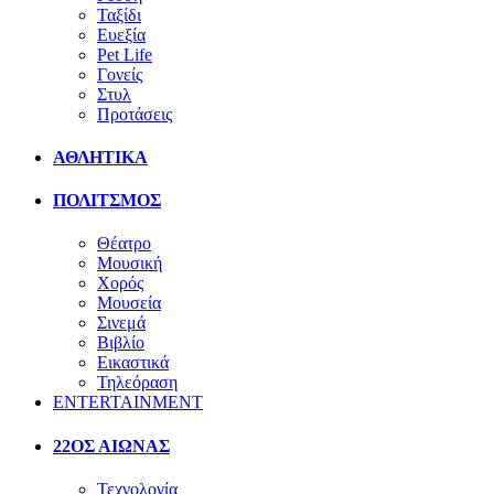
Ταξίδι
Ευεξία
Pet Life
Γονείς
Στυλ
Προτάσεις
ΑΘΛΗΤΙΚΑ
ΠΟΛΙΤΣΜΟΣ
Θέατρο
Μουσική
Χορός
Μουσεία
Σινεμά
Βιβλίο
Εικαστικά
Τηλεόραση
ENTERTAINMENT
22ΟΣ ΑΙΩΝΑΣ
Τεχνολογία