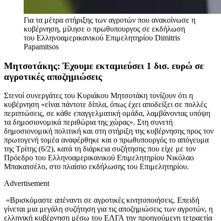
Για τα μέτρα στήριξης των αγροτών που ανακοίνωσε η
κυβέρνηση, μίλησε ο πρωθυπουργος σε εκδήλωση
του Ελληνοαμερικανικού Επιμελητηρίου
Dimitris
Papamitsos
Μητσοτάκης: Έχουμε εκταμιεύσει 1 δισ. ευρώ σε
αγροτικές αποζημιώσεις
Στενοί συνεργάτες του Κυριάκου Μητσοτάκη τονίζουν ότι η
κυβέρνηση «είναι πάντοτε δίπλα, όπως έχει αποδείξει σε πολλές
περιπτώσεις, σε κάθε επαγγελματική ομάδα, λαμβάνοντας υπόψη
τα δημοσιονομικά περιθώρια της χώρας». Στη συνετή
δημοσιονομική πολιτική και στη στήριξη της κυβέρνησης προς τον
πρωτογενή τομέα αναφέρθηκε και ο πρωθυπουργός το απόγευμα
της Τρίτης (6/2), κατά τη διάρκεια συζήτησης που είχε με τον
Πρόεδρο του Ελληνοαμερικανικού Επιμελητηρίου Νικόλαο
Μπακατσέλο, στο πλαίσιο εκδήλωσης του Επιμελητηρίου.
Advertisement
«Βρισκόμαστε απέναντι σε αγροτικές κινητοποιήσεις. Επειδή
γίνεται μια μεγάλη συζήτηση για τις αποζημιώσεις των αγροτών, η
ελληνική κυβέρνηση μέσω του ΕΛΓΑ την προηγούμενη τετραετία