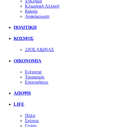
Έγκλημα
Κλιματική Αλλαγή
Καιρός
Ανακύκλωση
ΠΟΛΙΤΙΚΗ
ΚΟΣΜΟΣ
22ΟΣ ΑΙΩΝΑΣ
ΟΙΚΟΝΟΜΙΑ
Ενέργεια
Τουρισμός
Επιχειρήσεις
ΑΠΟΨΗ
LIFE
Πόλη
Σχέσεις
Γεύση