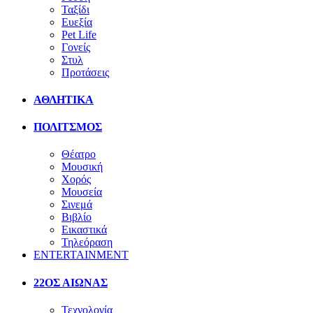
Ταξίδι
Ευεξία
Pet Life
Γονείς
Στυλ
Προτάσεις
ΑΘΛΗΤΙΚΑ
ΠΟΛΙΤΣΜΟΣ
Θέατρο
Μουσική
Χορός
Μουσεία
Σινεμά
Βιβλίο
Εικαστικά
Τηλεόραση
ENTERTAINMENT
22ΟΣ ΑΙΩΝΑΣ
Τεχνολογία