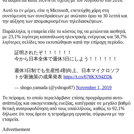
να αυξάνεται κατά 39,9% σε σχέση με τον Αύγουστο του 2018.
Αυτό το εν μέρει, είπε η Microsoft, επετεύχθη χάρη στη
συντόμευση των συνεδριάσεων με ανώτατο όριο τα 30 λεπτά και
την αύξηση των απομακρυσμένων τηλεδιασκέψεων.
Παράλληλα, η εταιρεία είδε το κόστος της να μειώνεται αισθητά,
με 23,1% λιγότερη κατανάλωση ηλεκτρικής ενέργειας και 58,7%
λιγότερες σελίδες που εκτυπώθηκαν κατά την επίμαχη περίοδο.
証明されたぞ！！！！！！
今から日本全体で週休3日にしよう！！！！！！
週休3日制でも生産性4割向上、日本マイクロソフ
トが新施策の成果発表
https://t.co/678KX94ZDk
— shogo.yamada (@yshogo87)
November 1, 2019
Το πείραμα, το οποίο περιελάμβανε επίσης προγράμματα αυτο-
ανάπτυξης και οικογενειακής ευεξίας, κατέγραψε σε μεγάλο βαθμό
θετική ανατροφοδότηση από τους υπαλλήλους, καθώς το 92,1%
δήλωσε ότι τους άρεσε η τετραήμερη εργασία, σύμφωνα με την
εταιρεία.
Advertisement