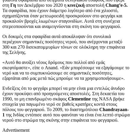
στη
Γη
τον Δεκέμβριο του 2020 η
κινεζική
αποστολή
Chang’e-5.
Τα σφαιρίδια, που έχουν διάμετρο λιγότερο από ένα χιλιοστό,
σχηματίζονται όταν μετεωροειδή προσκρούουν στο φεγγάρι και
προκαλούν βροχές λιωμένων σταγονιδίων. Αυτά στη συνέχεια
στερεοποιούνται και αναμειγνύονται στη σκόνη του φεγγαριού.
Οι δοκιμές στα σφαιρίδια αυτά αποκάλυψαν ότι συνολικά
περιέχουν σημαντικές ποσότητες νερού, που ανέρχονται μεταξύ
300 και 270 δισεκατομμυρίων τόνων σε ολόκληρη την επιφάνεια
της Σελήνης.
«Αυτό θα ανοίξει νέους δρόμους που πολλοί από εμάς
σκεφτόμαστε», είπε ο Anand. «Εάν μπορέσουμε να εξαγάμουμε το
νερό και να το συμπυκνώσουμε σε σημαντικές ποσότητες,
εξαρτάται από μας μετά πώς μπρούμε να τα χρησιμοποιήσουμε».
Ενδείξεις ότι το φεγγάρι μπορεί να μην είναι μια εντελώς άνυδρο
έχουν προκύψει από προηγούμενες αποστολές. Στη δεκαετία του
1990, το μη επανδρωμένο σκάφος
Clementine
της NASA βρήκε
στοιχεία για παγωμένο νερό σε βαθείς κρατήρες κοντά στους
πόλους του φεγγαριού. Το 2009, το διαστημόπλοιο
Chandrayaan-
1
της Ινδίας εντόπισε αυτό που φαινόταν να είναι ένα λεπτό στρώμα
νερού στο στρώμα της σκόνης στην επιφάνεια του φεγγαριού.
Advertisement