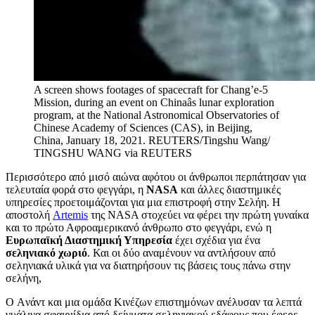
A screen shows footages of spacecraft for Chang’e-5
Mission, during an event on Chinaâs lunar exploration
program, at the National Astronomical Observatories of
Chinese Academy of Sciences (CAS), in Beijing,
China, January 18, 2021. REUTERS/Tingshu Wang/
TINGSHU WANG via REUTERS
Περισσότερο από μισό αιώνα αφότου οι άνθρωποι περπάτησαν για
τελευταία φορά στο φεγγάρι, η
NASA
και άλλες διαστημικές
υπηρεσίες προετοιμάζονται για μια επιστροφή στην Σελήη. Η
αποστολή
Artemis
της NASA στοχεύει να φέρει την πρώτη γυναίκα
και το πρώτο Αφροαμερικανό άνθρωπο στο φεγγάρι, ενώ η
Ευρωπαϊκή Διαστημική Υπηρεσία
έχει σχέδια για ένα
σεληνιακό χωριό
. Και οι δύο αναμένουν να αντλήσουν από
σεληνιακά υλικά για να διατηρήσουν τις βάσεις τους πάνω στην
σελήνη,
Ο Aνάντ και μια ομάδα Κινέζων επιστημόνων ανέλυσαν τα λεπτά
γυάλινα σφαιριίδια από δείγματα σεληνιακού εδάφους που έφερε