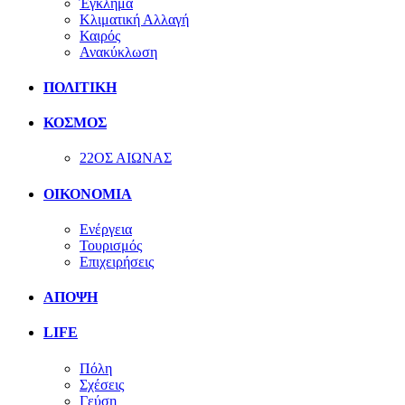
Έγκλημα
Κλιματική Αλλαγή
Καιρός
Ανακύκλωση
ΠΟΛΙΤΙΚΗ
ΚΟΣΜΟΣ
22ΟΣ ΑΙΩΝΑΣ
ΟΙΚΟΝΟΜΙΑ
Ενέργεια
Τουρισμός
Επιχειρήσεις
ΑΠΟΨΗ
LIFE
Πόλη
Σχέσεις
Γεύση