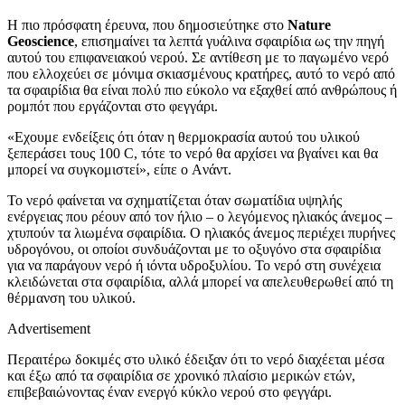
Η πιο πρόσφατη έρευνα, που δημοσιεύτηκε στο
Nature
Geoscience
, επισημαίνει τα λεπτά γυάλινα σφαιρίδια ως την πηγή
αυτού του επιφανειακού νερού. Σε αντίθεση με το παγωμένο νερό
που ελλοχεύει σε μόνιμα σκιασμένους κρατήρες, αυτό το νερό από
τα σφαιρίδια θα είναι πολύ πιο εύκολο να εξαχθεί από ανθρώπους ή
ρομπότ που εργάζονται στο φεγγάρι.
«Εχουμε ενδείξεις ότι όταν η θερμοκρασία αυτού του υλικού
ξεπεράσει τους 100 C, τότε το νερό θα αρχίσει να βγαίνει και θα
μπορεί να συγκομιστεί», είπε ο Aνάντ.
Το νερό φαίνεται να σχηματίζεται όταν σωματίδια υψηλής
ενέργειας που ρέουν από τον ήλιο – ο λεγόμενος ηλιακός άνεμος –
χτυπούν τα λιωμένα σφαιρίδια. Ο ηλιακός άνεμος περιέχει πυρήνες
υδρογόνου, οι οποίοι συνδυάζονται με το οξυγόνο στα σφαιρίδια
για να παράγουν νερό ή ιόντα υδροξυλίου. Το νερό στη συνέχεια
κλειδώνεται στα σφαιρίδια, αλλά μπορεί να απελευθερωθεί από τη
θέρμανση του υλικού.
Advertisement
Περαιτέρω δοκιμές στο υλικό έδειξαν ότι το νερό διαχέεται μέσα
και έξω από τα σφαιρίδια σε χρονικό πλαίσιο μερικών ετών,
επιβεβαιώνοντας έναν ενεργό κύκλο νερού στο φεγγάρι.