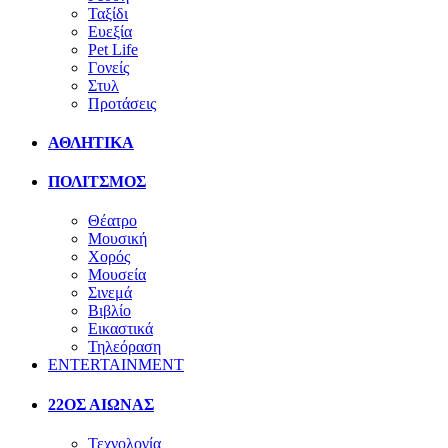
Ταξίδι
Ευεξία
Pet Life
Γονείς
Στυλ
Προτάσεις
ΑΘΛΗΤΙΚΑ
ΠΟΛΙΤΣΜΟΣ
Θέατρο
Μουσική
Χορός
Μουσεία
Σινεμά
Βιβλίο
Εικαστικά
Τηλεόραση
ENTERTAINMENT
22ΟΣ ΑΙΩΝΑΣ
Τεχνολογία