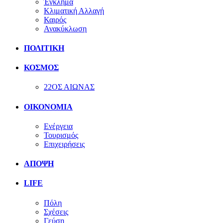
Έγκλημα
Κλιματική Αλλαγή
Καιρός
Ανακύκλωση
ΠΟΛΙΤΙΚΗ
ΚΟΣΜΟΣ
22ΟΣ ΑΙΩΝΑΣ
ΟΙΚΟΝΟΜΙΑ
Ενέργεια
Τουρισμός
Επιχειρήσεις
ΑΠΟΨΗ
LIFE
Πόλη
Σχέσεις
Γεύση