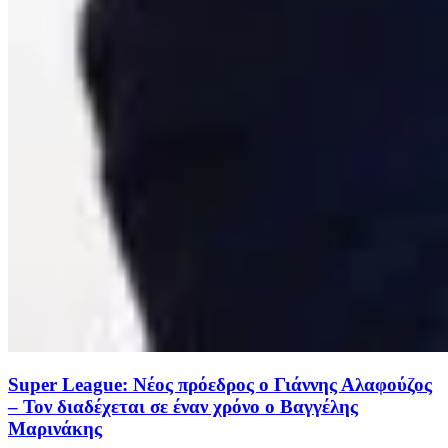
Super League: Νέος πρόεδρος ο Γιάννης Αλαφούζος
– Τον διαδέχεται σε έναν χρόνο ο Βαγγέλης
Μαρινάκης