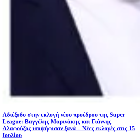
Αδιέξοδο στην εκλογή νέου προέδρου της Super
League: Βαγγέλης Μαρινάκης και Γιάννης
Αλαφούζος ισοψήφισαν ξανά – Νέες εκλογές στις 15
Ιουλίου