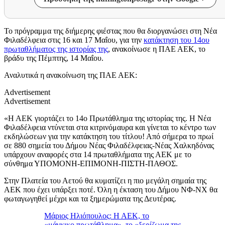
Το πρόγραμμα της διήμερης φιέστας που θα διοργανώσει στη Νέα
Φιλαδέλφεια στις 16 και 17 Μαΐου, για την
κατάκτηση του 14ου
πρωταθλήματος της ιστορίας της
, ανακοίνωσε η ΠΑΕ ΑΕΚ, το
βράδυ της Πέμπτης, 14 Μαΐου.
Αναλυτικά η ανακοίνωση της ΠΑΕ ΑΕΚ:
Advertisement
Advertisement
«Η ΑΕΚ γιορτάζει το 14ο Πρωτάθλημα της ιστορίας της. Η Νέα
Φιλαδέλφεια ντύνεται στα κιτρινόμαυρα και γίνεται το κέντρο των
εκδηλώσεων για την κατάκτηση του τίτλου! Από σήμερα το πρωί
σε 880 σημεία του Δήμου Νέας Φιλαδέλφειας-Νέας Χαλκηδόνας
υπάρχουν αναφορές στα 14 πρωταθλήματα της ΑΕΚ με το
σύνθημα ΥΠΟΜΟΝΗ-ΕΠΙΜΟΝΗ-ΠΙΣΤΗ-ΠΑΘΟΣ.
Στην Πλατεία του Αετού θα κυματίζει η πιο μεγάλη σημαία της
ΑΕΚ που έχει υπάρξει ποτέ. Όλη η έκταση του Δήμου ΝΦ-ΝΧ θα
φωταγωγηθεί μέχρι και τα ξημερώματα της Δευτέρας.
Μάριος Ηλιόπουλος: Η ΑΕΚ, το
«μάγκικο πρωτάθλημα», το «ξερίζωμα της