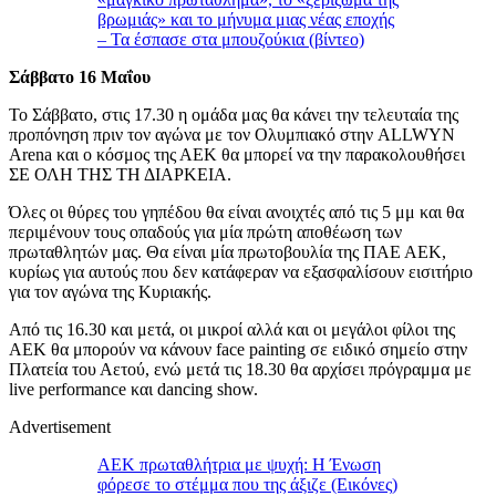
βρωμιάς» και το μήνυμα μιας νέας εποχής
– Τα έσπασε στα μπουζούκια (βίντεο)
Σάββατο 16 Μαΐου
Το Σάββατο, στις 17.30 η ομάδα μας θα κάνει την τελευταία της
προπόνηση πριν τον αγώνα με τον Ολυμπιακό στην ALLWYN
Arena και ο κόσμος της ΑΕΚ θα μπορεί να την παρακολουθήσει
ΣΕ ΟΛΗ ΤΗΣ ΤΗ ΔΙΑΡΚΕΙΑ.
Όλες οι θύρες του γηπέδου θα είναι ανοιχτές από τις 5 μμ και θα
περιμένουν τους οπαδούς για μία πρώτη αποθέωση των
πρωταθλητών μας. Θα είναι μία πρωτοβουλία της ΠΑΕ ΑΕΚ,
κυρίως για αυτούς που δεν κατάφεραν να εξασφαλίσουν εισιτήριο
για τον αγώνα της Κυριακής.
Από τις 16.30 και μετά, οι μικροί αλλά και οι μεγάλοι φίλοι της
ΑΕΚ θα μπορούν να κάνουν face painting σε ειδικό σημείο στην
Πλατεία του Αετού, ενώ μετά τις 18.30 θα αρχίσει πρόγραμμα με
live performance και dancing show.
Advertisement
ΑΕΚ πρωταθλήτρια με ψυχή: Η Ένωση
φόρεσε το στέμμα που της άξιζε (Εικόνες)