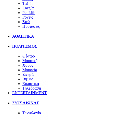
Ταξίδι
Ευεξία
Pet Life
Γονείς
Στυλ
Προτάσεις
ΑΘΛΗΤΙΚΑ
ΠΟΛΙΤΣΜΟΣ
Θέατρο
Μουσική
Χορός
Μουσεία
Σινεμά
Βιβλίο
Εικαστικά
Τηλεόραση
ENTERTAINMENT
22ΟΣ ΑΙΩΝΑΣ
Τεχνολογία