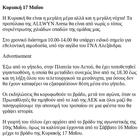
Κυριακή 17 Μαΐου
Η Κυριακή θα είναι η μεγάλη μέρα αλλά και η μεγάλη νύχτα! Τα
προπύλαια της ALLWYN Arena θα είναι από νωρίς ο τόπος
συγκέντρωσης χιλιάδων οπαδών της ομάδας μας.
Στο χρονικό διάστημα 10.00-14.00 θα υπάρχει ειδικό σημείο για
εθελοντική αιμοδοσία, υπό την αιγίδα του ΓΝΑ Αλεξάνδρα.
Advertisement
Έξω από το γήπεδο, στην Πλατεία του Αετού, θα έχει τοποθετηθεί
γιγαντοοθόνη, η οποία θα μεταδίδει συνεχώς live από τις 18.30 έως
και τη λήξη όλου του τελετουργικού τα μεσάνυχτα, για όσους δεν
θα έχουν καταφέρει να εξασφαλίσουν θέση μέσα στο γήπεδο.
Οι εκδηλώσεις θα κορυφωθούν το βράδυ, μετά τον αγώνα, όταν οι
Πρωταθλητές θα τιμηθούν από το λαό της ΑΕΚ και όλοι μαζί θα
πανηγυρίσουμε την απονομή του τροπαίου σε μια φιέστα που θα
γράψει ιστορία.
Η γιορτή του τίτλου έχει αρχίσει από το βράδυ της αγωνιστικής της
10ης Μαΐου, όμως τα καλύτερα έρχονται από το Σάββατο 16 Μαΐου
μέχρι το βράδυ της Κυριακής 17 Μαΐου.