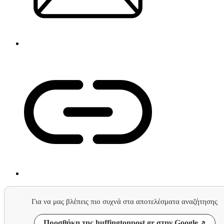
Για να μας βλέπεις πιο συχνά στα αποτελέσματα αναζήτησης
Προσθήκη της huffingtonpost.gr στην Google