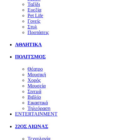
Ταξίδι
Ευεξία
Pet Life
Γονείς
Στυλ
Προτάσεις
ΑΘΛΗΤΙΚΑ
ΠΟΛΙΤΣΜΟΣ
Θέατρο
Μουσική
Χορός
Μουσεία
Σινεμά
Βιβλίο
Εικαστικά
Τηλεόραση
ENTERTAINMENT
22ΟΣ ΑΙΩΝΑΣ
Τεχνολογία