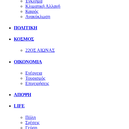
Έγκλημα
Κλιματική Αλλαγή
Καιρός
Ανακύκλωση
ΠΟΛΙΤΙΚΗ
ΚΟΣΜΟΣ
22ΟΣ ΑΙΩΝΑΣ
ΟΙΚΟΝΟΜΙΑ
Ενέργεια
Τουρισμός
Επιχειρήσεις
ΑΠΟΨΗ
LIFE
Πόλη
Σχέσεις
Γεύση