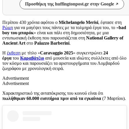
Προσθήκη της huffingtonpost.gr στην Google
Περίπου 430 χρόνια αφότου ο
Michelangelo Merisi
, έφτασε στη
Ρώμη
για να μαγέψει τους πάντες με τα τολμηρά έργα του, το «
bad
boy του μπαρόκ
» είναι και πάλι στη δημοσιότητα, με μια
εντυπωσιακή έκθεση που παρουσιάζεται στη
National Gallery of
Ancient Art
στο
Palazzo Barberini
.
Η
έκθεση
με τίτλο «
Caravaggio 2025
» συγκεντρώνει
24
έργα
του
Καραβάτζιο
από μουσεία και ιδιώτες συλλέκτες από όλο
τον κόσμο
και
παρουσιάζει τα αριστουργήματα του Λομβαρδού
ζωγράφου με χρονολογική σειρά.
Advertisement
Advertisement
Χαρακτηριστικό της ανταπόκρισης του κοινού είναι ότι
πωλήθηκαν 60.000 εισιτήρια πριν από τα εγκαίνια
(7 Μαρτίου).