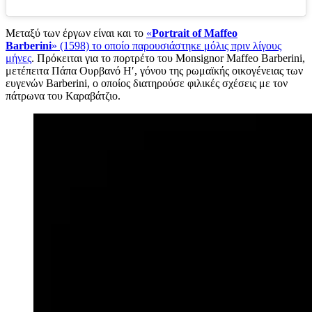
Μεταξύ των έργων είναι και το
«
Portrait of Maffeo
Barberini
» (1598) το οποίο παρουσιάστηκε μόλις πριν λίγους
μήνες
. Πρόκειται για το πορτρέτο του Monsignor Maffeo Barberini,
μετέπειτα Πάπα Ουρβανό Η′, γόνου της ρωμαϊκής οικογένειας των
ευγενών Barberini, ο οποίος διατηρούσε φιλικές σχέσεις με τον
πάτρωνα του Καραβάτζιο.