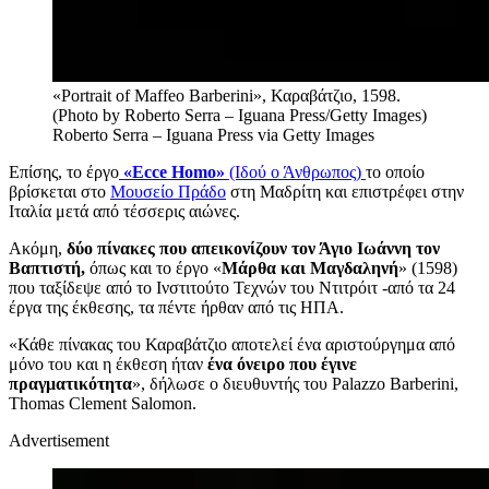
«Portrait of Maffeo Barberini», Καραβάτζιο, 1598.
(Photo by Roberto Serra – Iguana Press/Getty Images)
Roberto Serra – Iguana Press via Getty Images
Επίσης, το έργο
«Ecce Homo»
(Ιδού ο Άνθρωπος)
το οποίο
βρίσκεται στο
Μουσείο Πράδο
στη Μαδρίτη και επιστρέφει στην
Ιταλία μετά από τέσσερις αιώνες.
Ακόμη,
δύο πίνακες που απεικονίζουν τον Άγιο Ιωάννη τον
Βαπτιστή,
όπως και
το έργο «
Μάρθα και Μαγδαληνή
» (1598)
που ταξίδεψε από το Ινστιτούτο Τεχνών του Ντιτρόιτ -από τα 24
έργα της έκθεσης, τα πέντε ήρθαν από τις ΗΠΑ.
«Κάθε πίνακας του Καραβάτζιο αποτελεί ένα αριστούργημα από
μόνο του και η έκθεση ήταν
ένα όνειρο που έγινε
πραγματικότητα
», δήλωσε ο διευθυντής του Palazzo Barberini,
Thomas Clement Salomon.
Advertisement