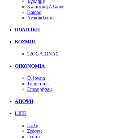
Έγκλημα
Κλιματική Αλλαγή
Καιρός
Ανακύκλωση
ΠΟΛΙΤΙΚΗ
ΚΟΣΜΟΣ
22ΟΣ ΑΙΩΝΑΣ
ΟΙΚΟΝΟΜΙΑ
Ενέργεια
Τουρισμός
Επιχειρήσεις
ΑΠΟΨΗ
LIFE
Πόλη
Σχέσεις
Γεύση