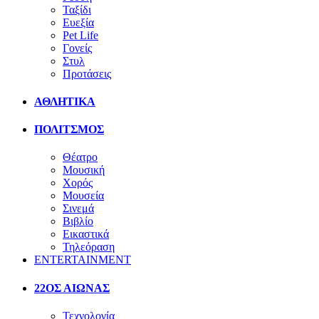
Ταξίδι
Ευεξία
Pet Life
Γονείς
Στυλ
Προτάσεις
ΑΘΛΗΤΙΚΑ
ΠΟΛΙΤΣΜΟΣ
Θέατρο
Μουσική
Χορός
Μουσεία
Σινεμά
Βιβλίο
Εικαστικά
Τηλεόραση
ENTERTAINMENT
22ΟΣ ΑΙΩΝΑΣ
Τεχνολογία