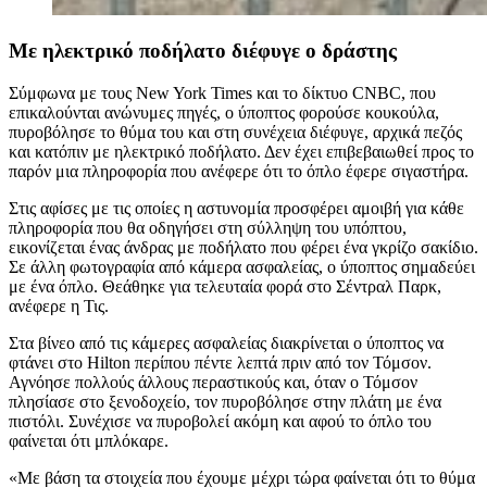
Με ηλεκτρικό ποδήλατο διέφυγε ο δράστης
Σύμφωνα με τους New York Times και το δίκτυο CNBC, που
επικαλούνται ανώνυμες πηγές, ο ύποπτος φορούσε κουκούλα,
πυροβόλησε το θύμα του και στη συνέχεια διέφυγε, αρχικά πεζός
και κατόπιν με ηλεκτρικό ποδήλατο. Δεν έχει επιβεβαιωθεί προς το
παρόν μια πληροφορία που ανέφερε ότι το όπλο έφερε σιγαστήρα.
Στις αφίσες με τις οποίες η αστυνομία προσφέρει αμοιβή για κάθε
πληροφορία που θα οδηγήσει στη σύλληψη του υπόπτου,
εικονίζεται ένας άνδρας με ποδήλατο που φέρει ένα γκρίζο σακίδιο.
Σε άλλη φωτογραφία από κάμερα ασφαλείας, ο ύποπτος σημαδεύει
με ένα όπλο. Θεάθηκε για τελευταία φορά στο Σέντραλ Παρκ,
ανέφερε η Τις.
Στα βίνεο από τις κάμερες ασφαλείας διακρίνεται ο ύποπτος να
φτάνει στο Hilton περίπου πέντε λεπτά πριν από τον Τόμσον.
Αγνόησε πολλούς άλλους περαστικούς και, όταν ο Τόμσον
πλησίασε στο ξενοδοχείο, τον πυροβόλησε στην πλάτη με ένα
πιστόλι. Συνέχισε να πυροβολεί ακόμη και αφού το όπλο του
φαίνεται ότι μπλόκαρε.
«Με βάση τα στοιχεία που έχουμε μέχρι τώρα φαίνεται ότι το θύμα