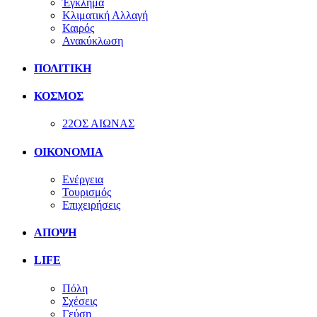
Έγκλημα
Κλιματική Αλλαγή
Καιρός
Ανακύκλωση
ΠΟΛΙΤΙΚΗ
ΚΟΣΜΟΣ
22ΟΣ ΑΙΩΝΑΣ
ΟΙΚΟΝΟΜΙΑ
Ενέργεια
Τουρισμός
Επιχειρήσεις
ΑΠΟΨΗ
LIFE
Πόλη
Σχέσεις
Γεύση