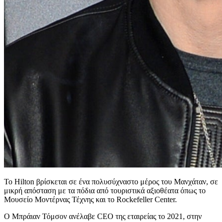
Το Hilton βρίσκεται σε ένα πολυσύχναστο μέρος του Μανχάταν, σε
μικρή απόσταση με τα πόδια από τουριστικά αξιοθέατα όπως το
Μουσείο Μοντέρνας Τέχνης και το Rockefeller Center.
Ο Μπράιαν Τόμσον ανέλαβε CEO της εταιρείας το 2021, στην