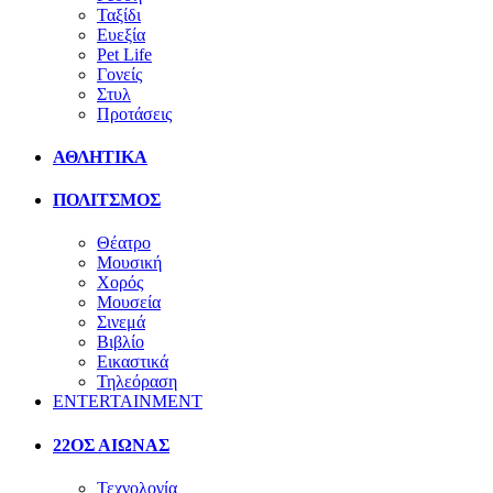
Ταξίδι
Ευεξία
Pet Life
Γονείς
Στυλ
Προτάσεις
ΑΘΛΗΤΙΚΑ
ΠΟΛΙΤΣΜΟΣ
Θέατρο
Μουσική
Χορός
Μουσεία
Σινεμά
Βιβλίο
Εικαστικά
Τηλεόραση
ENTERTAINMENT
22ΟΣ ΑΙΩΝΑΣ
Τεχνολογία