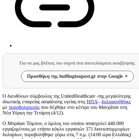
Για να μας βλέπεις πιο συχνά στα αποτελέσματα αναζήτησης
Προσθήκη της huffingtonpost.gr στην Google
Ο διευθύνων σύμβουλος της UnitedHealthcare -της μεγαλύτερης
ιδιωτικής εταιρείας ασφάλισης υγείας στις
ΗΠΑ
–
δολοφονήθηκε
με
πυροβολισμούς
που δέχθηκε στο κέντρο του Μανχάταν στη
Νέα Υόρκη την Τετάρτη (4/12).
Ο Μπράιαν Τόμσον, ο όμιλος του οποίου απασχολεί 440.000
εργαζομένους με ετήσιο κύκλο εργασιών 371 δισεκατομμυρίων
δολαρίων, πυροβολήθηκε γύρω στις 7 π.μ. (14:00 ώρα Ελλάδας)