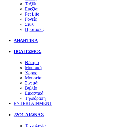
Ταξίδι
Ευεξία
Pet Life
Γονείς
Στυλ
Προτάσεις
ΑΘΛΗΤΙΚΑ
ΠΟΛΙΤΣΜΟΣ
Θέατρο
Μουσική
Χορός
Μουσεία
Σινεμά
Βιβλίο
Εικαστικά
Τηλεόραση
ENTERTAINMENT
22ΟΣ ΑΙΩΝΑΣ
Τεχνολογία