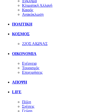
Έγκλημα
Κλιματική Αλλαγή
Καιρός
Ανακύκλωση
ΠΟΛΙΤΙΚΗ
ΚΟΣΜΟΣ
22ΟΣ ΑΙΩΝΑΣ
ΟΙΚΟΝΟΜΙΑ
Ενέργεια
Τουρισμός
Επιχειρήσεις
ΑΠΟΨΗ
LIFE
Πόλη
Σχέσεις
Γεύση