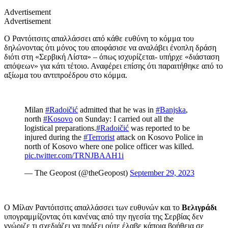
Advertisement
Advertisement
Ο Ραντόιτσιτς απαλλάσσει από κάθε ευθύνη το κόμμα του
δηλώνοντας ότι μόνος του αποφάσισε να αναλάβει ένοπλη δράση
διότι στη «Σερβική Λίστα» – όπως ισχυρίζεται- υπήρχε «διάσταση
απόψεων» για κάτι τέτοιο. Αναφέρει επίσης ότι παραιτήθηκε από το
αξίωμα του αντιπροέδρου στο κόμμα.
Milan
#Radoičić
admitted that he was in
#Banjska
,
north
#Kosovo
on Sunday: I carried out all the
logistical preparations.
#Radoičić
was reported to be
injured during the
#Terrorist
attack on Kosovo Police in
north of Kosovo where one police officer was killed.
pic.twitter.com/TRNJBAAH1i
— The Geopost (@theGeopost)
September 29, 2023
Ο Μίλαν Ραντόιτσιτς απαλλάσσει των ευθυνών και το
Βελιγράδι
υπογραμμίζοντας ότι κανένας από την ηγεσία της Σερβίας δεν
γνώριζε τι σχεδιάζει να πράξει ούτε έλαβε κάποια βοήθεια σε