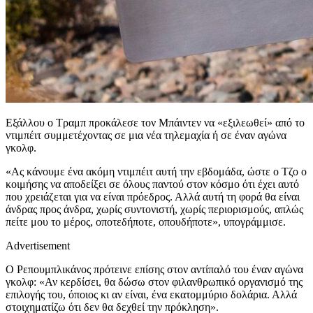
Εξάλλου ο Τραμπ προκάλεσε τον Μπάιντεν να «εξιλεωθεί» από το
ντιμπέιτ συμμετέχοντας σε μια νέα τηλεμαχία ή σε έναν αγώνα
γκολφ.
«Ας κάνουμε ένα ακόμη ντιμπέιτ αυτή την εβδομάδα, ώστε ο Τζο ο
κοιμήσης να αποδείξει σε όλους παντού στον κόσμο ότι έχει αυτό
που χρειάζεται για να είναι πρόεδρος. Αλλά αυτή τη φορά θα είναι
άνδρας προς άνδρα, χωρίς συντονιστή, χωρίς περιορισμούς, απλώς
πείτε μου το μέρος, οποτεδήποτε, οπουδήποτε», υπογράμμισε.
Advertisement
Ο Ρεπουμπλικάνος πρότεινε επίσης στον αντίπαλό του έναν αγώνα
γκολφ: «Αν κερδίσει, θα δώσω στον φιλανθρωπικό οργανισμό της
επιλογής του, όποιος κι αν είναι, ένα εκατομμύριο δολάρια. Αλλά
στοιχηματίζω ότι δεν θα δεχθεί την πρόκληση».