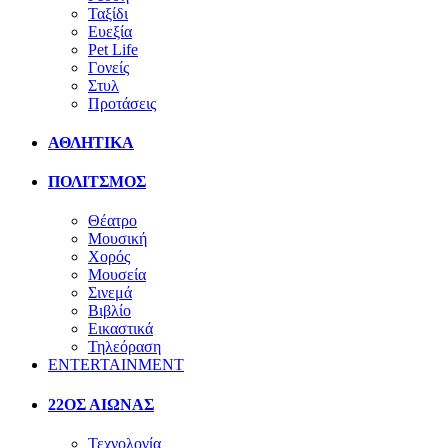
Ταξίδι
Ευεξία
Pet Life
Γονείς
Στυλ
Προτάσεις
ΑΘΛΗΤΙΚΑ
ΠΟΛΙΤΣΜΟΣ
Θέατρο
Μουσική
Χορός
Μουσεία
Σινεμά
Βιβλίο
Εικαστικά
Τηλεόραση
ENTERTAINMENT
22ΟΣ ΑΙΩΝΑΣ
Τεχνολογία