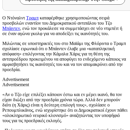
Ο Ντόναλντ
Τραμπ
καταφέρθηκε χρησιμοποιώντας σειρά
προσβολών εναντίον του Δημοκρατικού αντιπάλου του Τζο
Μπάιντεν
, ενώ τον προκάλεσε να συμμετάσχει σε νέο ντιμπέιτ ή
σε έναν αγώνα γκολφ για να αποδείξει τις ικανότητές του.
Μιλώντας σε υποστηρικτές του στο Μαϊάμι της Φλόριντα ο Τραμπ
σχολίασε ειρωνικά ότι ο Μπάιντεν έλαβε μια «καταπληκτική
απόφαση» επιλέγοντας την Κάμαλα Χάρις για τη θέση της
αντιπροέδρου προκειμένου να αποφύγει το ενδεχόμενο κάποιος να
αμφισβητήσει τις ικανότητές του και να τον απομακρύνει από την
προεδρία.
Advertisement
Advertisement
«Αν ο Τζο είχε επιλέξει κάποιον έστω και εν μέρει ικανό, θα τον
είχαν διώξει από την προεδρία χρόνια τώρα. Αλλά δεν μπορούν
διότι (η Χάρις) είναι η δεύτερη επιλογή τους», σχολίασε ο
Ρεπουμπλικάνος, ενώ ισχυρίστηκε ότι οι Δημοκρατικοί έχουν πάθει
«ολοκληρωτικό νευρικό κλονισμό» αναζητώντας τον υποψήφιό
τους για τις προεδρικές εκλογές.