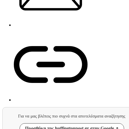
Για να μας βλέπεις πιο συχνά στα αποτελέσματα αναζήτησης
Προσθήκη της huffingtonpost.gr στην Google