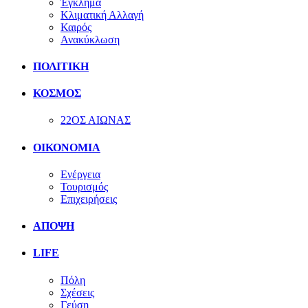
Έγκλημα
Κλιματική Αλλαγή
Καιρός
Ανακύκλωση
ΠΟΛΙΤΙΚΗ
ΚΟΣΜΟΣ
22ΟΣ ΑΙΩΝΑΣ
ΟΙΚΟΝΟΜΙΑ
Ενέργεια
Τουρισμός
Επιχειρήσεις
ΑΠΟΨΗ
LIFE
Πόλη
Σχέσεις
Γεύση