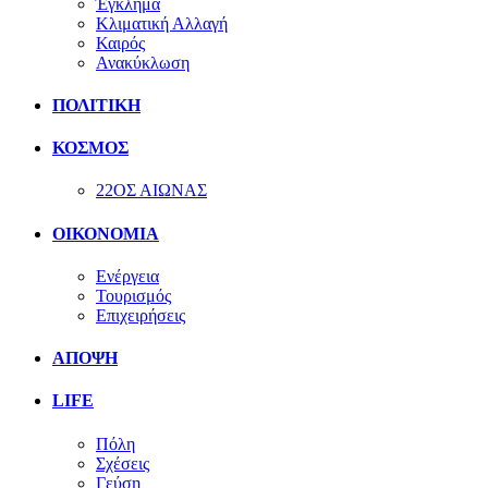
Έγκλημα
Κλιματική Αλλαγή
Καιρός
Ανακύκλωση
ΠΟΛΙΤΙΚΗ
ΚΟΣΜΟΣ
22ΟΣ ΑΙΩΝΑΣ
ΟΙΚΟΝΟΜΙΑ
Ενέργεια
Τουρισμός
Επιχειρήσεις
ΑΠΟΨΗ
LIFE
Πόλη
Σχέσεις
Γεύση