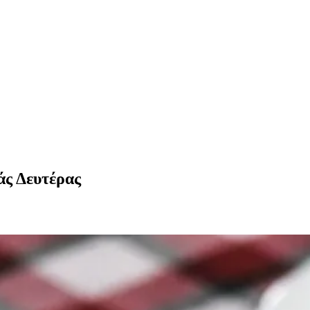
άς Δευτέρας