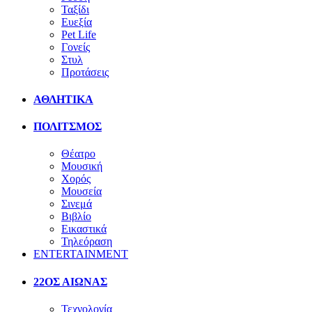
Ταξίδι
Ευεξία
Pet Life
Γονείς
Στυλ
Προτάσεις
ΑΘΛΗΤΙΚΑ
ΠΟΛΙΤΣΜΟΣ
Θέατρο
Μουσική
Χορός
Μουσεία
Σινεμά
Βιβλίο
Εικαστικά
Τηλεόραση
ENTERTAINMENT
22ΟΣ ΑΙΩΝΑΣ
Τεχνολογία