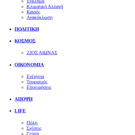
Έγκλημα
Κλιματική Αλλαγή
Καιρός
Ανακύκλωση
ΠΟΛΙΤΙΚΗ
ΚΟΣΜΟΣ
22ΟΣ ΑΙΩΝΑΣ
ΟΙΚΟΝΟΜΙΑ
Ενέργεια
Τουρισμός
Επιχειρήσεις
ΑΠΟΨΗ
LIFE
Πόλη
Σχέσεις
Γεύση