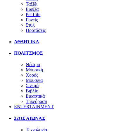
Ταξίδι
Ευεξία
Pet Life
Γονείς
Στυλ
Προτάσεις
ΑΘΛΗΤΙΚΑ
ΠΟΛΙΤΣΜΟΣ
Θέατρο
Μουσική
Χορός
Μουσεία
Σινεμά
Βιβλίο
Εικαστικά
Τηλεόραση
ENTERTAINMENT
22ΟΣ ΑΙΩΝΑΣ
Τεχνολογία