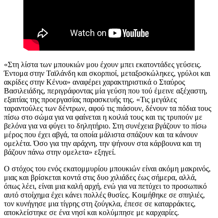
«Στη λίστα των μπουκιών μου έχουν μπει εκατοντάδες γεύσεις.
Έντομα στην Ταϊλάνδη και σκορπιοί, μεταξοσκώληκες, γρύλοι και
ακρίδες στην Κένυα» αναφέρει χαρακτηριστικά ο Σταύρος
Βασιλειάδης, περιγράφοντας μία γεύση που τού έμεινε αξέχαστη,
εξαιτίας της προεργασίας παρασκευής της. «Τις μεγάλες
ταραντούλες των δέντρων, αφού τις πιάσουν, δένουν τα πόδια τους
πίσω στο σώμα για να φαίνεται η κοιλιά τους και τις τρυπούν με
βελόνα για να φύγει το δηλητήριο. Στη συνέχεια βγάζουν το πίσω
μέρος που έχει αβγά, τα οποία μάλιστα σπάζουν και τα κάνουν
ομελέτα. Όσο για την αράχνη, την ψήνουν στα κάρβουνα και τη
βάζουν πάνω στην ομελετα» εξηγεί.
Ο στόχος του ενός εκατομμυρίου μπουκιών είναι ακόμη μακρινός,
μιας και βρίσκεται κοντά στις δυο χιλιάδες έως σήμερα, αλλά,
όπως λέει, είναι μια καλή αρχή, ενώ για να πετύχει το προσωπικό
αυτό στοίχημα έχει κάνει πολλές θυσίες. Κοιμήθηκε σε σπηλιές,
τον κυνήγησε μια τίγρης στη ζούγκλα, έπεσε σε καταρράκτες,
αποκλείστηκε σε ένα νησί και κολύμπησε με καρχαρίες.