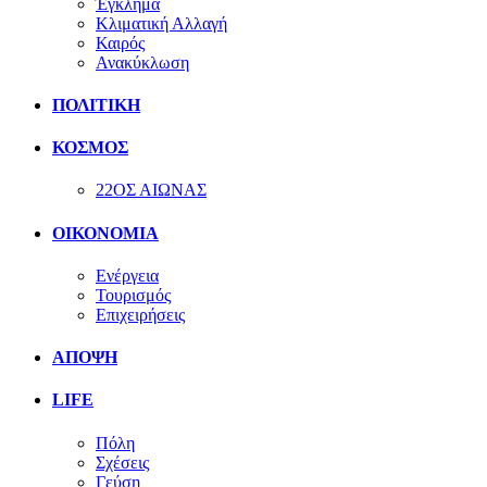
Έγκλημα
Κλιματική Αλλαγή
Καιρός
Ανακύκλωση
ΠΟΛΙΤΙΚΗ
ΚΟΣΜΟΣ
22ΟΣ ΑΙΩΝΑΣ
ΟΙΚΟΝΟΜΙΑ
Ενέργεια
Τουρισμός
Επιχειρήσεις
ΑΠΟΨΗ
LIFE
Πόλη
Σχέσεις
Γεύση