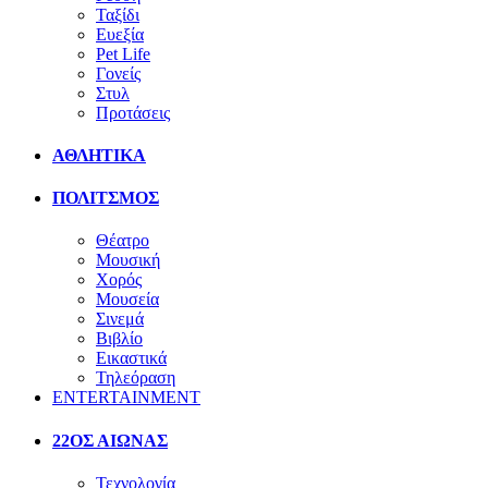
Ταξίδι
Ευεξία
Pet Life
Γονείς
Στυλ
Προτάσεις
ΑΘΛΗΤΙΚΑ
ΠΟΛΙΤΣΜΟΣ
Θέατρο
Μουσική
Χορός
Μουσεία
Σινεμά
Βιβλίο
Εικαστικά
Τηλεόραση
ENTERTAINMENT
22ΟΣ ΑΙΩΝΑΣ
Τεχνολογία