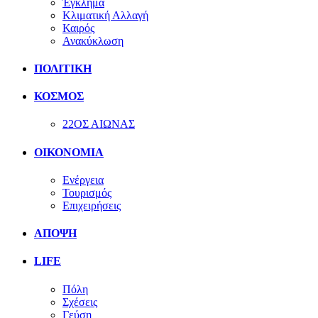
Έγκλημα
Κλιματική Αλλαγή
Καιρός
Ανακύκλωση
ΠΟΛΙΤΙΚΗ
ΚΟΣΜΟΣ
22ΟΣ ΑΙΩΝΑΣ
ΟΙΚΟΝΟΜΙΑ
Ενέργεια
Τουρισμός
Επιχειρήσεις
ΑΠΟΨΗ
LIFE
Πόλη
Σχέσεις
Γεύση