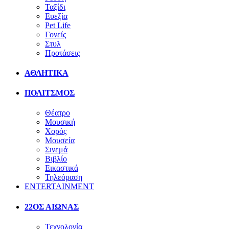
Ταξίδι
Ευεξία
Pet Life
Γονείς
Στυλ
Προτάσεις
ΑΘΛΗΤΙΚΑ
ΠΟΛΙΤΣΜΟΣ
Θέατρο
Μουσική
Χορός
Μουσεία
Σινεμά
Βιβλίο
Εικαστικά
Τηλεόραση
ENTERTAINMENT
22ΟΣ ΑΙΩΝΑΣ
Τεχνολογία