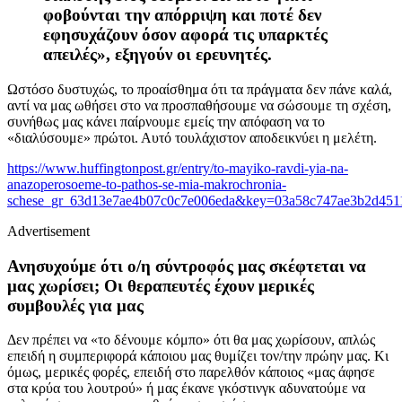
φοβούνται την απόρριψη και ποτέ δεν
εφησυχάζουν όσον αφορά τις υπαρκτές
απειλές», εξηγούν οι ερευνητές.
Ωστόσο δυστυχώς, το προαίσθημα ότι τα πράγματα δεν πάνε καλά,
αντί να μας ωθήσει στο να προσπαθήσουμε να σώσουμε τη σχέση,
συνήθως μας κάνει παίρνουμε εμείς την απόφαση να το
«διαλύσουμε» πρώτοι. Αυτό τουλάχιστον αποδεικνύει η μελέτη.
https://www.huffingtonpost.gr/entry/to-mayiko-ravdi-yia-na-
anazoperosoeme-to-pathos-se-mia-makrochronia-
schese_gr_63d13e7ae4b07c0c7e006eda&key=03a58c747ae3b2d451
Advertisement
Ανησυχούμε ότι ο/η σύντροφός μας σκέφτεται να
μας χωρίσει; Οι θεραπευτές έχουν μερικές
συμβουλές για μας
Δεν πρέπει να «το δένουμε κόμπο» ότι θα μας χωρίσουν, απλώς
επειδή η συμπεριφορά κάποιου μας θυμίζει τον/την πρώην μας. Κι
όμως, μερικές φορές, επειδή στο παρελθόν κάποιος «μας άφησε
στα κρύα του λουτρού» ή μας έκανε γκόστινγκ αδυνατούμε να