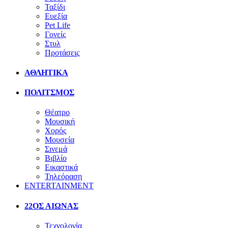
Ταξίδι
Ευεξία
Pet Life
Γονείς
Στυλ
Προτάσεις
ΑΘΛΗΤΙΚΑ
ΠΟΛΙΤΣΜΟΣ
Θέατρο
Μουσική
Χορός
Μουσεία
Σινεμά
Βιβλίο
Εικαστικά
Τηλεόραση
ENTERTAINMENT
22ΟΣ ΑΙΩΝΑΣ
Τεχνολογία