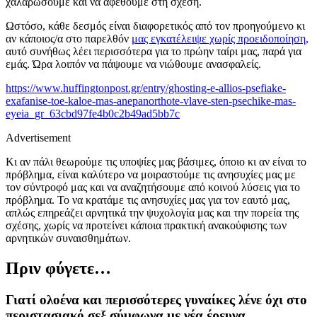
χαλαρώσουμε και να αφεθούμε στη σχέση.
Ωστόσο, κάθε δεσμός είναι διαφορετικός από τον προηγούμενο κι
αν κάποιος/α στο παρελθόν
μας εγκατέλειψε χωρίς προειδοποίηση,
αυτό συνήθως λέει περισσότερα για το πρώην ταίρι μας, παρά για
εμάς. Ώρα λοιπόν να πάψουμε να νιώθουμε ανασφαλείς.
https://www.huffingtonpost.gr/entry/ghosting-e-allios-psefiake-
exafanise-toe-kaloe-mas-anepanorthote-vlave-sten-psechike-mas-
eyeia_gr_63cbd97fe4b0c2b49ad5bb7c
Advertisement
Κι αν πάλι θεωρούμε τις υποψίες μας βάσιμες, όποιο κι αν είναι το
πρόβλημα, είναι καλύτερο να μοιραστούμε τις ανησυχίες μας με
τον σύντροφό μας και να αναζητήσουμε από κοινού λύσεις για το
πρόβλημα. Τ
ο να κρατάμε τις ανησυχίες μας για τον εαυτό μας,
απλώς επηρεάζει αρνητικά την ψυχολογία μας και την πορεία της
σχέσης, χωρίς να προτείνει κάποια πρακτική ανακούφισης των
αρνητικών συναισθημάτων.
Πριν φύγετε…
Γιατί ολοένα και περισσότερες γυναίκες λένε όχι στο
περιστασιακό σεξ σύμφωνα με νέα έρευνα