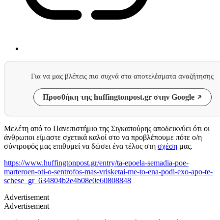
Για να μας βλέπεις πιο συχνά στα αποτελέσματα αναζήτησης
Προσθήκη της huffingtonpost.gr στην Google
Mελέτη από το Πανεπιστήμιο της Σιγκαπούρης αποδεικνύει ότι οι
άνθρωποι είμαστε σχετικά καλοί στο να προβλέπουμε πότε ο/η
σύντροφός μας επιθυμεί να δώσει ένα τέλος στη
σχέση
μας.
https://www.huffingtonpost.gr/entry/ta-epoela-semadia-poe-
marteroen-oti-o-sentrofos-mas-vrisketai-me-to-ena-podi-exo-apo-te-
schese_gr_634804b2e4b08e0e60808848
Advertisement
Advertisement