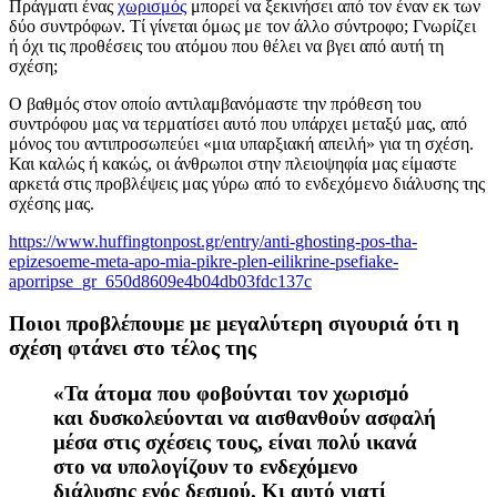
Πράγματι ένας
χωρισμός
μπορεί να ξεκινήσει από τον έναν εκ των
δύο συντρόφων. Τί γίνεται όμως με τον άλλο σύντροφο; Γνωρίζει
ή όχι τις προθέσεις του ατόμου που θέλει να βγει από αυτή τη
σχέση;
Ο βαθμός στον οποίο αντιλαμβανόμαστε την πρόθεση του
συντρόφου μας να τερματίσει αυτό που υπάρχει μεταξύ μας, α
πό
μόνος του αντιπροσωπεύει «μια υπαρξιακή απειλή» για τη σχέση.
Και καλώς ή κακώς, οι άνθρωποι στην πλειοψηφία μας είμαστε
αρκετά στις προβλέψεις μας γύρω από το ενδεχόμενο διάλυσης της
σχέσης μας.
https://www.huffingtonpost.gr/entry/anti-ghosting-pos-tha-
epizesoeme-meta-apo-mia-pikre-plen-eilikrine-psefiake-
aporripse_gr_650d8609e4b04db03fdc137c
Ποιοι προβλέπουμε με μεγαλύτερη σιγουριά ότι η
σχέση φτάνει στο τέλος της
«Τα άτομα που φοβούνται τον χωρισμό
και δυσκολεύονται να αισθανθούν ασφαλή
μέσα στις σχέσεις τους, είναι πολύ ικανά
στο να υπολογίζουν το ενδεχόμενο
διάλυσης ενός δεσμού. Κι αυτό γιατί