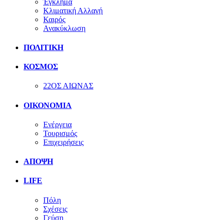
Έγκλημα
Κλιματική Αλλαγή
Καιρός
Ανακύκλωση
ΠΟΛΙΤΙΚΗ
ΚΟΣΜΟΣ
22ΟΣ ΑΙΩΝΑΣ
ΟΙΚΟΝΟΜΙΑ
Ενέργεια
Τουρισμός
Επιχειρήσεις
ΑΠΟΨΗ
LIFE
Πόλη
Σχέσεις
Γεύση