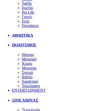
Ταξίδι
Ευεξία
Pet Life
Γονείς
Στυλ
Προτάσεις
ΑΘΛΗΤΙΚΑ
ΠΟΛΙΤΣΜΟΣ
Θέατρο
Μουσική
Χορός
Μουσεία
Σινεμά
Βιβλίο
Εικαστικά
Τηλεόραση
ENTERTAINMENT
22ΟΣ ΑΙΩΝΑΣ
Τεχνολογία