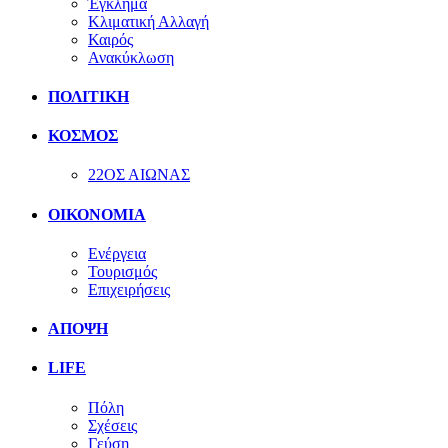
Έγκλημα
Κλιματική Αλλαγή
Καιρός
Ανακύκλωση
ΠΟΛΙΤΙΚΗ
ΚΟΣΜΟΣ
22ΟΣ ΑΙΩΝΑΣ
ΟΙΚΟΝΟΜΙΑ
Ενέργεια
Τουρισμός
Επιχειρήσεις
ΑΠΟΨΗ
LIFE
Πόλη
Σχέσεις
Γεύση