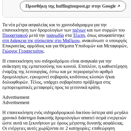
Προσθήκη της huffingtonpost.gr στην Google
Τα νέα μέτρα ασφαλείας και το χρονοδιάγραμμα για την
επανεκκίνηση των δρομολογίων των
τρένων
και των συρμών του
Προαστιακού
μετά την
τραγωδία
στα
Τέμπη
, όπως αποφασίστηκε
στη διάρκεια της σύσκεψης στο Μαξίμου
, ανακοίνωσε ο υπουργός
Επικρατείας, αρμόδιος και για Θέματα Υποδομών και Μεταφορών,
Γιώργος Γεραπετρίτης
.
Η επανεκκίνηση του σιδηροδρόμου είναι αναγκαία για την
ανάκτηση της εμπιστοσύνης του κοινού. Επιπλέον, η καθυστέρηση
έναρξης της λειτουργίας, έστω και με περιορισμένο αριθμό
δρομολογίων, εγκυμονεί σοβαρούς κινδύνους κλοπών ή/και
δολιοφθορών. Τέλος, υπάρχει σοβαρότατο πρόβλημα στις
εμπορευματικές μεταφορές προς τα γειτονικά κράτη.
Advertisement
Advertisement
Η επανεκκίνηση ενός σιδηροδρομικού δικτύου ύστερα από μεγάλο
χρονικό διάστημα διακοπής δρομολογίων απαιτεί σειρά ενεργειών
ώστε αυτά να ξεκινήσουν με όρους μέγιστης δυνατής ασφάλειας.
Οι ενέργειες αυτές χωρίζονται σε 2 κατηγορίες: επιθεώρηση