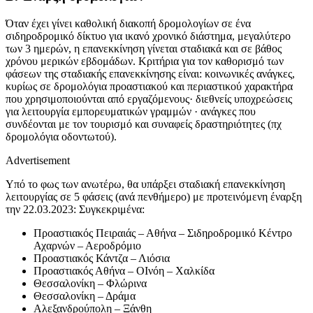
Όταν έχει γίνει καθολική διακοπή δρομολογίων σε ένα
σιδηροδρομικό δίκτυο για ικανό χρονικό διάστημα, μεγαλύτερο
των 3 ημερών, η επανεκκίνηση γίνεται σταδιακά και σε βάθος
χρόνου μερικών εβδομάδων. Κριτήρια για τον καθορισμό των
φάσεων της σταδιακής επανεκκίνησης είναι: κοινωνικές ανάγκες,
κυρίως σε δρομολόγια προαστιακού και περιαστικού χαρακτήρα
που χρησιμοποιούνται από εργαζόμενους· διεθνείς υποχρεώσεις
για λειτουργία εμπορευματικών γραμμών · ανάγκες που
συνδέονται με τον τουρισμό και συναφείς δραστηριότητες (πχ
δρομολόγια οδοντωτού).
Advertisement
Υπό το φως των ανωτέρω, θα υπάρξει σταδιακή επανεκκίνηση
λειτουργίας σε 5 φάσεις (ανά πενθήμερο) με προτεινόμενη έναρξη
την 22.03.2023: Συγκεκριμένα:
Προαστιακός Πειραιάς – Αθήνα – Σιδηροδρομικό Κέντρο
Αχαρνών – Αεροδρόμιο
Προαστιακός Κάντζα – Λιόσια
Προαστιακός Αθήνα – ΟΙνόη – Χαλκίδα
Θεσσαλονίκη – Φλώρινα
Θεσσαλονίκη – Δράμα
Αλεξανδρούπολη – Ξάνθη