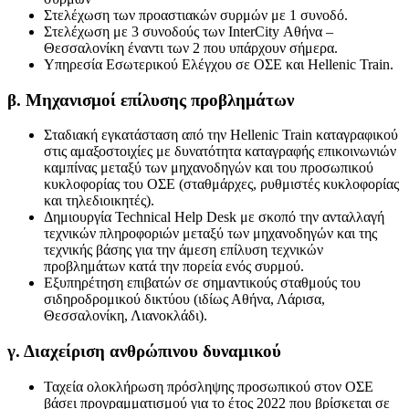
Στελέχωση των προαστιακών συρμών με 1 συνοδό.
Στελέχωση με 3 συνοδούς των InterCity Αθήνα –
Θεσσαλονίκη έναντι των 2 που υπάρχουν σήμερα.
Υπηρεσία Εσωτερικού Ελέγχου σε ΟΣΕ και Hellenic Train.
β. Μηχανισμοί επίλυσης προβλημάτων
Σταδιακή εγκατάσταση από την Hellenic Train καταγραφικού
στις αμαξοστοιχίες με δυνατότητα καταγραφής επικοινωνιών
καμπίνας μεταξύ των μηχανοδηγών και του προσωπικού
κυκλοφορίας του ΟΣΕ (σταθμάρχες, ρυθμιστές κυκλοφορίας
και τηλεδιοικητές).
Δημιουργία Technical Help Desk με σκοπό την ανταλλαγή
τεχνικών πληροφοριών μεταξύ των μηχανοδηγών και της
τεχνικής βάσης για την άμεση επίλυση τεχνικών
προβλημάτων κατά την πορεία ενός συρμού.
Εξυπηρέτηση επιβατών σε σημαντικούς σταθμούς του
σιδηροδρομικού δικτύου (ιδίως Αθήνα, Λάρισα,
Θεσσαλονίκη, Λιανοκλάδι).
γ. Διαχείριση ανθρώπινου δυναμικού
Ταχεία ολοκλήρωση πρόσληψης προσωπικού στον ΟΣΕ
βάσει προγραμματισμού για το έτος 2022 που βρίσκεται σε