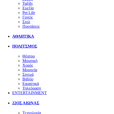
Ταξίδι
Ευεξία
Pet Life
Γονείς
Στυλ
Προτάσεις
ΑΘΛΗΤΙΚΑ
ΠΟΛΙΤΣΜΟΣ
Θέατρο
Μουσική
Χορός
Μουσεία
Σινεμά
Βιβλίο
Εικαστικά
Τηλεόραση
ENTERTAINMENT
22ΟΣ ΑΙΩΝΑΣ
Τεχνολογία