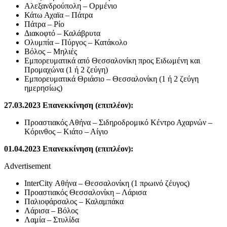
Αλεξανδρούπολη – Ορμένιο
Κάτω Αχαϊα – Πάτρα
Πάτρα – Ρίο
Διακοφτό – Καλάβρυτα
Ολυμπία – Πύργος – Κατάκολο
Βόλος – Μηλιές
Εμπορευματικά από Θεσσαλονίκη προς Ειδωμένη και
Προμαχώνα (1 ή 2 ζεύγη)
Εμπορευματικά Θριάσιο – Θεσσαλονίκη (1 ή 2 ζεύγη
ημερησίως)
27.03.2023 Επανεκκίνηση (επιπλέον):
Προαστιακός Αθήνα – Σιδηροδρομικό Κέντρο Αχαρνών –
Κόρινθος – Κιάτο – Αίγιο
01.04.2023 Επανεκκίνηση (επιπλέον):
Advertisement
InterCity Αθήνα – Θεσσαλονίκη (1 πρωινό ζέυγος)
Προαστιακός Θεσσαλονίκη – Λάρισα
Παλιοφάρσαλος – Καλαμπάκα
Λάρισα – Βόλος
Λαμία – Στυλίδα