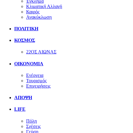
Έγκλημα
Κλιματική Αλλαγή
Καιρός
Ανακύκλωση
ΠΟΛΙΤΙΚΗ
ΚΟΣΜΟΣ
22ΟΣ ΑΙΩΝΑΣ
ΟΙΚΟΝΟΜΙΑ
Ενέργεια
Τουρισμός
Επιχειρήσεις
ΑΠΟΨΗ
LIFE
Πόλη
Σχέσεις
Γεύση