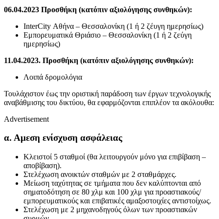
06.04.2023 Προσθήκη (κατόπιν αξιολόγησης συνθηκών):
InterCity Αθήνα – Θεσσαλονίκη (1 ή 2 ζέυγη ημερησίως)
Εμπορευματικά Θριάσιο – Θεσσαλονίκη (1 ή 2 ζεύγη
ημερησίως)
11.04.2023. Προσθήκη (κατόπιν αξιολόγησης συνθηκών):
Λοιπά δρομολόγια
Τουλάχιστον έως την οριστική παράδοση των έργων τεχνολογικής
αναβάθμισης του δικτύου, θα εφαρμόζονται επιπλέον τα ακόλουθα:
Advertisement
α. Αμεση ενίσχυση ασφάλειας
Κλειστοί 5 σταθμοί (θα λειτουργούν μόνο για επιβίβαση –
αποβίβαση).
Στελέχωση ανοικτών σταθμών με 2 σταθμάρχες.
Μείωση ταχύτητας σε τμήματα που δεν καλύπτονται από
σηματοδότηση σε 80 χλμ και 100 χλμ για προαστιακούς/
εμπορευματικούς και επιβατικές αμαξοστοιχίες αντιστοίχως.
Στελέχωση με 2 μηχανοδηγούς όλων των προαστιακών
συρμών