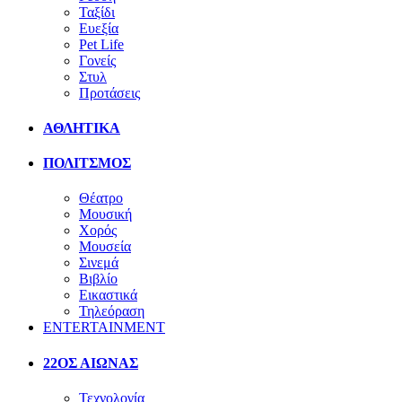
Ταξίδι
Ευεξία
Pet Life
Γονείς
Στυλ
Προτάσεις
ΑΘΛΗΤΙΚΑ
ΠΟΛΙΤΣΜΟΣ
Θέατρο
Μουσική
Χορός
Μουσεία
Σινεμά
Βιβλίο
Εικαστικά
Τηλεόραση
ENTERTAINMENT
22ΟΣ ΑΙΩΝΑΣ
Τεχνολογία