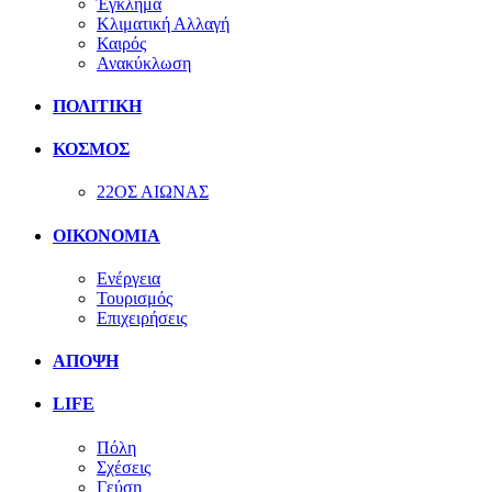
Έγκλημα
Κλιματική Αλλαγή
Καιρός
Ανακύκλωση
ΠΟΛΙΤΙΚΗ
ΚΟΣΜΟΣ
22ΟΣ ΑΙΩΝΑΣ
ΟΙΚΟΝΟΜΙΑ
Ενέργεια
Τουρισμός
Επιχειρήσεις
ΑΠΟΨΗ
LIFE
Πόλη
Σχέσεις
Γεύση