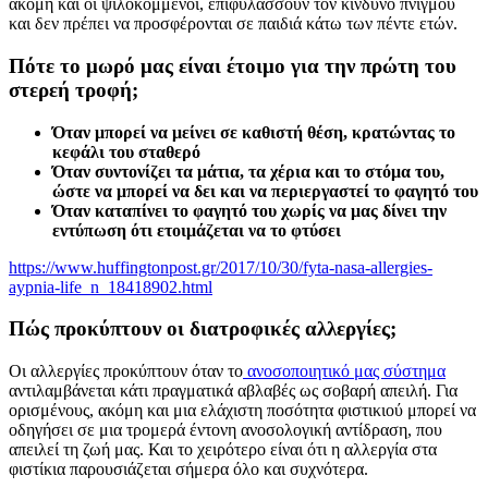
ακόμη και οι ψιλοκομμένοι, επιφυλάσσουν τον κίνδυνο πνιγμού
και δεν πρέπει να προσφέρονται σε παιδιά κάτω των πέντε ετών.
Πότε το μωρό μας είναι έτοιμο για την πρώτη του
στερεή τροφή;
Όταν μπορεί να μείνει σε καθιστή θέση, κρατώντας το
κεφάλι του σταθερό
Όταν συντονίζει τα μάτια, τα χέρια και το στόμα του,
ώστε να μπορεί να δει και να περιεργαστεί το φαγητό του
Όταν καταπίνει το φαγητό του χωρίς να μας δίνει την
εντύπωση ότι ετοιμάζεται να το φτύσει
https://www.huffingtonpost.gr/2017/10/30/fyta-nasa-allergies-
aypnia-life_n_18418902.html
Πώς προκύπτουν οι διατροφικές αλλεργίες;
Oι αλλεργίες προκύπτουν όταν το
ανοσοποιητικό μας σύστημα
αντιλαμβάνεται κάτι πραγματικά αβλαβές ως σοβαρή απειλή. Για
ορισμένους, ακόμη και μια ελάχιστη ποσότητα φιστικιού μπορεί να
οδηγήσει σε μια τρομερά έντονη ανοσολογική αντίδραση, που
απειλεί τη ζωή μας. Και το χειρότερο είναι ότι η αλλεργία στα
φιστίκια παρουσιάζεται σήμερα όλο και συχνότερα.