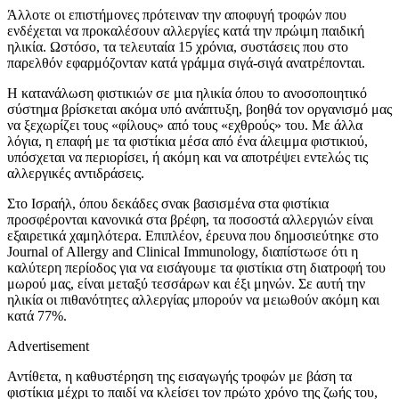
Άλλοτε οι επιστήμονες πρότειναν την αποφυγή τροφών που
ενδέχεται να προκαλέσουν αλλεργίες κατά την πρώιμη παιδική
ηλικία. Ωστόσο, τα τελευταία 15 χρόνια, συστάσεις που στο
παρελθόν εφαρμόζονταν κατά γράμμα σιγά-σιγά ανατρέπονται.
Η κατανάλωση φιστικιών σε μια ηλικία όπου το ανοσοποιητικό
σύστημα βρίσκεται ακόμα υπό ανάπτυξη, βοηθά τον οργανισμό μας
να ξεχωρίζει τους «φίλους» από τους «εχθρούς» του. Με άλλα
λόγια, η επαφή με τα φιστίκια μέσα από ένα άλειμμα φιστικιού,
υπόσχεται να περιορίσει, ή ακόμη και να αποτρέψει εντελώς τις
αλλεργικές αντιδράσεις.
Στο Ισραήλ, όπου δεκάδες σνακ βασισμένα στα φιστίκια
προσφέρονται κανονικά στα βρέφη, τα ποσοστά αλλεργιών είναι
εξαιρετικά χαμηλότερα. Επιπλέον, έρευνα
που δημοσιεύτηκε στο
Journal of Allergy and Clinical Immunology, διαπίστωσε ότι η
καλύτερη περίοδος για να εισάγουμε τα φιστίκια στη διατροφή του
μωρού μας, είναι μεταξύ τεσσάρων και έξι μηνών. Σε αυτή την
ηλικία οι πιθανότητες αλλεργίας μπορούν να μειωθούν ακόμη και
κατά 77%.
Advertisement
Αντίθετα, η καθυστέρηση της εισαγωγής τροφών με βάση τα
φιστίκια μέχρι το παιδί να κλείσει τον πρώτο χρόνο της ζωής του,