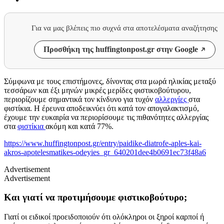
Για να μας βλέπεις πιο συχνά στα αποτελέσματα αναζήτησης
Προσθήκη της huffingtonpost.gr στην Google
Σύμφωνα με τους επιστήμονες, δίνοντας στα μωρά ηλικίας μεταξύ
τεσσάρων και έξι μηνών μικρές μερίδες φιστικοβούτυρου,
περιορίζουμε σημαντικά τον κίνδυνο για τυχόν
αλλεργίες
στα
φιστίκια. Η έρευνα αποδεικνύει ότι κατά τον απογαλακτισμό,
έχουμε την ευκαιρία να περιορίσουμε τις πιθανότητες αλλεργίας
στα
φιστίκια
ακόμη και κατά 77%.
https://www.huffingtonpost.gr/entry/paidike-diatrofe-aples-kai-
akros-apotelesmatikes-odeyies_gr_640201dee4b0691ec73f48a6
Advertisement
Advertisement
Και γιατί να προτιμήσουμε φιστικοβούτυρο;
Γιατί οι ειδικοί προειδοποιούν ότι ολόκληροι οι ξηροί καρποί ή