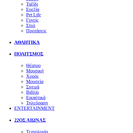
Ταξίδι
Ευεξία
Pet Life
Γονείς
Στυλ
Προτάσεις
ΑΘΛΗΤΙΚΑ
ΠΟΛΙΤΣΜΟΣ
Θέατρο
Μουσική
Χορός
Μουσεία
Σινεμά
Βιβλίο
Εικαστικά
Τηλεόραση
ENTERTAINMENT
22ΟΣ ΑΙΩΝΑΣ
Τεχνολογία