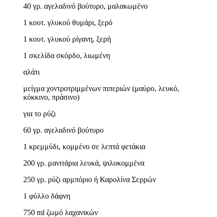
40 γρ. αγελαδινό βούτυρο, μαλακωμένο
1 κουτ. γλυκού θυμάρι, ξερό
1 κουτ. γλυκού ρίγανη, ξερή
1 σκελίδα σκόρδο, λιωμένη
αλάτι
μείγμα χοντροτριμμένων πιπεριών (μαύρο, λευκό,
κόκκινο, πράσινο)
για το ρύζι
60 γρ. αγελαδινό βούτυρο
1 κρεμμύδι, κομμένο σε λεπτά φετάκια
200 γρ. μανιτάρια λευκά, ψιλοκομμένα
250 γρ. ρύζι αρμπόριο ή Καρολίνα Σερρών
1 φύλλο δάφνη
750 ml ζωμό λαχανικών