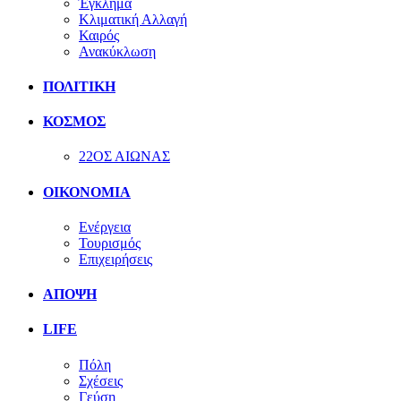
Έγκλημα
Κλιματική Αλλαγή
Καιρός
Ανακύκλωση
ΠΟΛΙΤΙΚΗ
ΚΟΣΜΟΣ
22ΟΣ ΑΙΩΝΑΣ
ΟΙΚΟΝΟΜΙΑ
Ενέργεια
Τουρισμός
Επιχειρήσεις
ΑΠΟΨΗ
LIFE
Πόλη
Σχέσεις
Γεύση