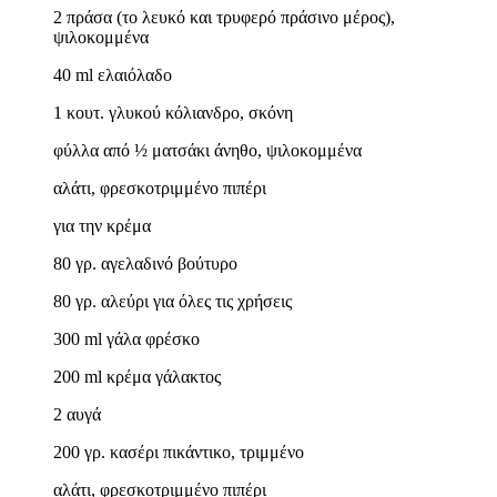
2 πράσα (το λευκό και τρυφερό πράσινο μέρος),
ψιλοκομμένα
40 ml ελαιόλαδο
1 κουτ. γλυκού κόλιανδρο, σκόνη
φύλλα από ½ ματσάκι άνηθο, ψιλοκομμένα
αλάτι, φρεσκοτριμμένο πιπέρι
για την κρέμα
80 γρ. αγελαδινό βούτυρο
80 γρ. αλεύρι για όλες τις χρήσεις
300 ml γάλα φρέσκο
200 ml κρέμα γάλακτος
2 αυγά
200 γρ. κασέρι πικάντικο, τριμμένο
αλάτι, φρεσκοτριμμένο πιπέρι