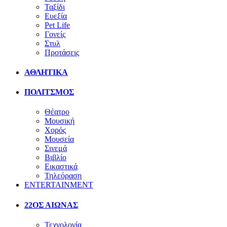
Ταξίδι
Ευεξία
Pet Life
Γονείς
Στυλ
Προτάσεις
ΑΘΛΗΤΙΚΑ
ΠΟΛΙΤΣΜΟΣ
Θέατρο
Μουσική
Χορός
Μουσεία
Σινεμά
Βιβλίο
Εικαστικά
Τηλεόραση
ENTERTAINMENT
22ΟΣ ΑΙΩΝΑΣ
Τεχνολογία