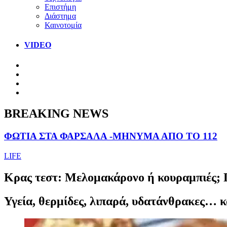
Επιστήμη
Διάστημα
Καινοτομία
VIDEO
BREAKING NEWS
ΦΩΤΙΑ ΣΤΑ ΦΑΡΣΑΛΑ -ΜΗΝΥΜΑ ΑΠΟ ΤΟ 112
LIFE
Κρας τεστ: Μελομακάρονο ή κουραμπιές; Ποι
Υγεία, θερμίδες, λιπαρά, υδατάνθρακες… κ