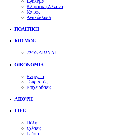
Έγκλημα
Κλιματική Αλλαγή
Καιρός
Ανακύκλωση
ΠΟΛΙΤΙΚΗ
ΚΟΣΜΟΣ
22ΟΣ ΑΙΩΝΑΣ
ΟΙΚΟΝΟΜΙΑ
Ενέργεια
Τουρισμός
Επιχειρήσεις
ΑΠΟΨΗ
LIFE
Πόλη
Σχέσεις
Γεύση