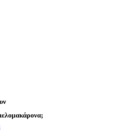
υν
 μελομακάρονα;