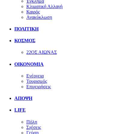
Έγκλημα
Κλιματική Αλλαγή
Καιρός
Ανακύκλωση
ΠΟΛΙΤΙΚΗ
ΚΟΣΜΟΣ
22ΟΣ ΑΙΩΝΑΣ
ΟΙΚΟΝΟΜΙΑ
Ενέργεια
Τουρισμός
Επιχειρήσεις
ΑΠΟΨΗ
LIFE
Πόλη
Σχέσεις
Γεύση