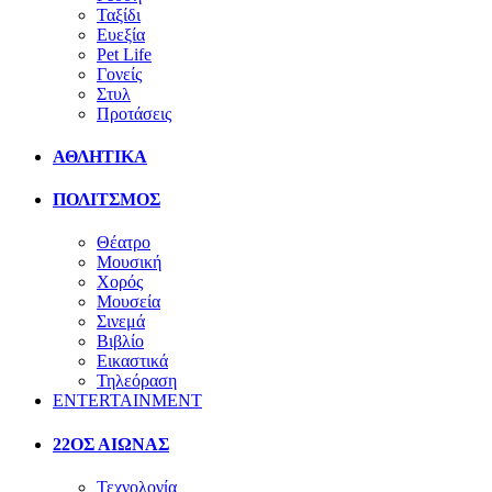
Ταξίδι
Ευεξία
Pet Life
Γονείς
Στυλ
Προτάσεις
ΑΘΛΗΤΙΚΑ
ΠΟΛΙΤΣΜΟΣ
Θέατρο
Μουσική
Χορός
Μουσεία
Σινεμά
Βιβλίο
Εικαστικά
Τηλεόραση
ENTERTAINMENT
22ΟΣ ΑΙΩΝΑΣ
Τεχνολογία