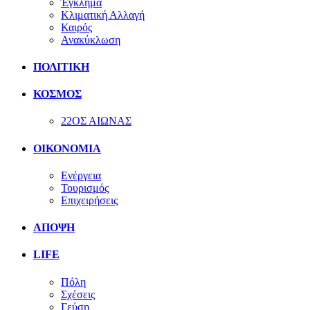
Έγκλημα
Κλιματική Αλλαγή
Καιρός
Ανακύκλωση
ΠΟΛΙΤΙΚΗ
ΚΟΣΜΟΣ
22ΟΣ ΑΙΩΝΑΣ
ΟΙΚΟΝΟΜΙΑ
Ενέργεια
Τουρισμός
Επιχειρήσεις
ΑΠΟΨΗ
LIFE
Πόλη
Σχέσεις
Γεύση