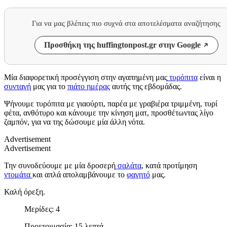
Για να μας βλέπεις πιο συχνά στα αποτελέσματα αναζήτησης
Προσθήκη της huffingtonpost.gr στην Google
Μία διαφορετική προσέγγιση στην αγαπημένη μας
τυρόπιτα
είναι η
συνταγή
μας για το
πιάτο ημέρας
αυτής της εβδομάδας.
Ψήνουμε τυρόπιτα με γιαούρτι, παρέα με γραβιέρα τριμμένη, τυρί
φέτα, ανθότυρο και κάνουμε την κίνηση ματ, προσθέτωντας λίγο
ζαμπόν, για να της δώσουμε μία άλλη νότα.
Advertisement
Advertisement
Την συνοδεύουμε με μία δροσερή
σαλάτα
, κατά προτίμηση
ντομάτα
και απλά απολαμβάνουμε το
φαγητό
μας.
Καλή όρεξη.
Μερίδες: 4
Προετοιμασία: 15 λεπτά