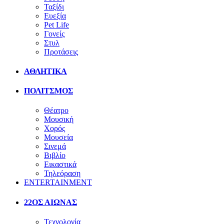
Ταξίδι
Ευεξία
Pet Life
Γονείς
Στυλ
Προτάσεις
ΑΘΛΗΤΙΚΑ
ΠΟΛΙΤΣΜΟΣ
Θέατρο
Μουσική
Χορός
Μουσεία
Σινεμά
Βιβλίο
Εικαστικά
Τηλεόραση
ENTERTAINMENT
22ΟΣ ΑΙΩΝΑΣ
Τεχνολογία