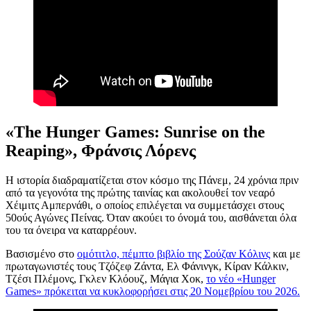
«The Hunger Games: Sunrise on the
Reaping», Φράνσις Λόρενς
Η ιστορία διαδραματίζεται στον κόσμο της Πάνεμ, 24 χρόνια πριν
από τα γεγονότα της πρώτης ταινίας και ακολουθεί τον νεαρό
Χέιμιτς Αμπερνάθι, ο οποίος επιλέγεται να συμμετάσχει στους
50ούς Αγώνες Πείνας. Όταν ακούει το όνομά του, αισθάνεται όλα
του τα όνειρα να καταρρέουν.
Βασισμένο στο
ομότιτλο, πέμπτο βιβλίο της Σούζαν Κόλινς
και με
πρωταγωνιστές τους Τζόζεφ Ζάντα, Ελ Φάνινγκ, Κίραν Κάλκιν,
Τζέσι Πλέμονς, Γκλεν Κλόουζ, Μάγια Χοκ,
το νέο «Hunger
Games» πρόκειται να κυκλοφορήσει στις 20 Νομεβρίου του 2026.