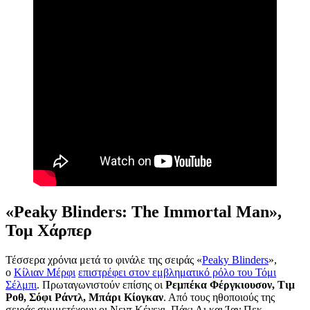
«Peaky Blinders: The Immortal Man»,
Τομ Χάρπερ
Τέσσερα χρόνια μετά το φινάλε της σειράς «
Peaky Blinders
»,
ο
Κίλιαν Μέρφι
επιστρέφει στον εμβληματικό ρόλο του Τόμι
Σέλμπι
. Πρωταγωνιστούν επίσης οι
Ρεμπέκα Φέργκιουσον, Τιμ
Ροθ, Σόφι Ράντλ, Μπάρι Κίογκαν
. Από τους ηθοποιούς της
σειράς συμμετέχουν οι Νεντ Κένεχι, Πάκι Λι και Ίαν Πεκ.