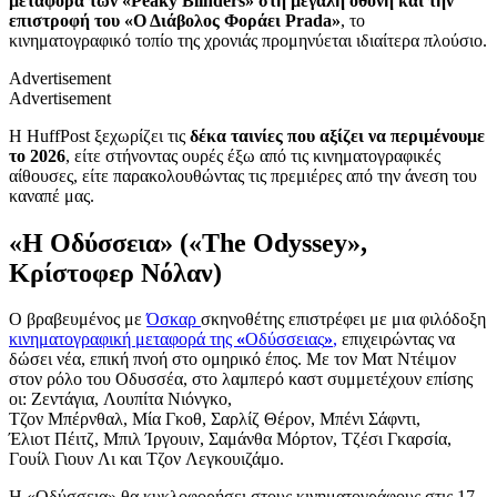
μεταφορά των «Peaky Blinders» στη μεγάλη οθόνη και την
επιστροφή του «Ο Διάβολος Φοράει Prada»
, το
κινηματογραφικό τοπίο της χρονιάς προμηνύεται ιδιαίτερα πλούσιο.
Advertisement
Advertisement
Η HuffPost ξεχωρίζει τις
δέκα ταινίες που αξίζει να περιμένουμε
το 2026
, είτε στήνοντας ουρές έξω από τις κινηματογραφικές
αίθουσες, είτε παρακολουθώντας τις πρεμιέρες από την άνεση του
καναπέ μας.
«Η Οδύσσεια» («The Odyssey»,
Κρίστοφερ Νόλαν)
Ο βραβευμένος με
Όσκαρ
σκηνοθέτης επιστρέφει με μια φιλόδοξη
κινηματογραφική μεταφορά της
«
Οδύσσειας
»
,
επιχειρώντας να
δώσει νέα, επική πνοή στο ομηρικό έπος. Με τον Ματ Ντέιμον
στον ρόλο του Οδυσσέα, στο λαμπερό καστ συμμετέχουν επίσης
οι: Ζεντάγια, Λουπίτα Νιόνγκο,
Τζον Μπέρνθαλ, Μία Γκοθ, Σαρλίζ Θέρον, Μπένι Σάφντι,
Έλιοτ Πέιτζ, Μπιλ Ίργουιν, Σαμάνθα Μόρτον, Τζέσι Γκαρσία,
Γουίλ Γιουν Λι και Τζον Λεγκουιζάμο.
Η «Οδύσσεια» θα κυκλοφορήσει στους κινηματογράφους στις 17