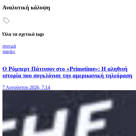
Αναλυτική κάλυψη
Όλα τα σχετικά tags
σινεμά
ταινίες
Ο Ρόμπερτ Πάτινσον στο «Primetime»: Η αληθινή
ιστορία που συγκλόνισε την αμερικανική τηλεόραση
7 Αυγούστου 2026, 7:14