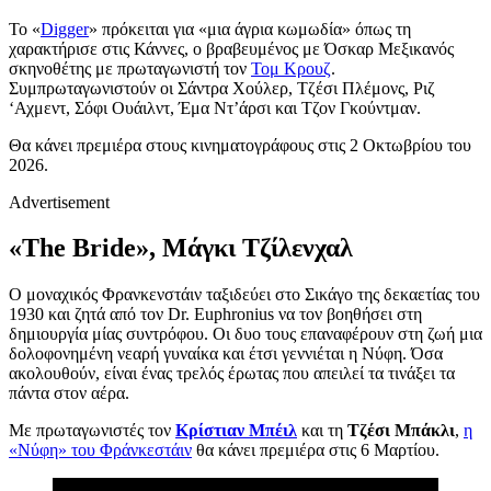
Το «
Digger
» πρόκειται για «μια άγρια κωμωδία» όπως τη
χαρακτήρισε στις Κάννες, ο βραβευμένος με Όσκαρ Μεξικανός
σκηνοθέτης με πρωταγωνιστή τον
Τομ Κρουζ
.
Συμπρωταγωνιστούν οι Σάντρα Χούλερ, Τζέσι Πλέμονς, Ριζ
‘Αχμεντ, Σόφι Ουάιλντ, Έμα Ντ’άρσι και Τζον Γκούντμαν.
Θα κάνει πρεμιέρα στους κινηματογράφους στις 2 Οκτωβρίου του
2026.
Advertisement
«The Bride», Μάγκι Τζίλενχαλ
Ο μοναχικός Φρανκενστάιν ταξιδεύει στο Σικάγο της δεκαετίας του
1930 και ζητά από τον Dr. Euphronius να τον βοηθήσει στη
δημιουργία μίας συντρόφου. Οι δυο τους επαναφέρουν στη ζωή μια
δολοφονημένη νεαρή γυναίκα και έτσι γεννιέται η Νύφη. Όσα
ακολουθούν, είναι ένας τρελός έρωτας που απειλεί τα τινάξει τα
πάντα στον αέρα.
Με πρωταγωνιστές τον
Κρίστιαν Μπέιλ
και τη
Τζέσι Μπάκλι
,
η
«Νύφη» του Φράνκεστάιν
θα κάνει πρεμιέρα στις 6 Μαρτίου.