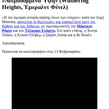
«Ανεμοδαρμένα Ύψη» (Wuthering
Heights, Έμεραλντ Φένελ)
«Η πιο όμορφη ιστορία αγάπης όλων των εποχών» κατά τον Ζορζ
Μπατάιγ,
αφηγείται το θυελλώδες και τραγικό love story της
Κάθριν και του Χίθκλιφ
, με πρωταγωνιστές την
Μάργκοτ
Ρόμπι
και τον
Τζέικομπ Ελόρντι
.
Στο καστ επίσης, η Χονγκ
Τσάου, η Άλισον Όλιβερ, ο Σάζαντ Λατίφ και η Βι Νουέν.
Advertisement
Πρόκειται να κυκλοφορήσει στις 13 Φεβρουαρίου.