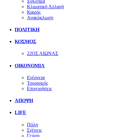
Έγκλημα
Κλιματική Αλλαγή
Καιρός
Ανακύκλωση
ΠΟΛΙΤΙΚΗ
ΚΟΣΜΟΣ
22ΟΣ ΑΙΩΝΑΣ
ΟΙΚΟΝΟΜΙΑ
Ενέργεια
Τουρισμός
Επιχειρήσεις
ΑΠΟΨΗ
LIFE
Πόλη
Σχέσεις
Γεύση