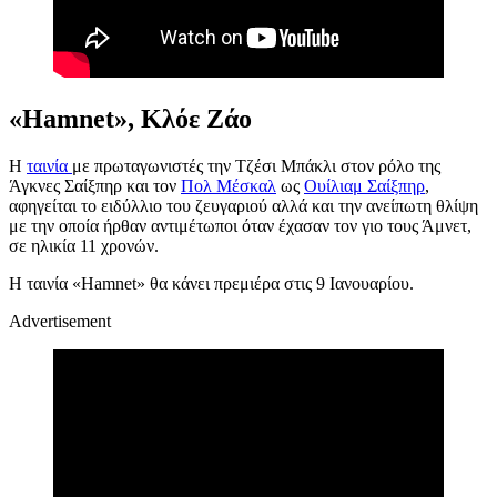
«Hamnet», Κλόε Ζάο
Η
ταινία
με πρωταγωνιστές την Τζέσι Μπάκλι στον ρόλο της
Άγκνες Σαίξπηρ και τον
Πολ Μέσκαλ
ως
Ουίλιαμ Σαίξπηρ
,
αφηγείται το ειδύλλιο του ζευγαριού αλλά και την ανείπωτη θλίψη
με την οποία ήρθαν αντιμέτωποι όταν έχασαν τον γιο τους Άμνετ,
σε ηλικία 11 χρονών.
Η ταινία «Hamnet» θα κάνει πρεμιέρα στις 9 Ιανουαρίου.
Advertisement