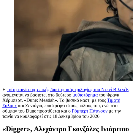
Η
τρίτη ταινία της επικής διαστημικής τριλογίας του Ντενί Βιλενέβ
αναμένεται να βασιστεί στο δεύτερο
μυθιστόρημα
του Φρανκ
Χέρμπερτ,
«
Dune: Messiah
»
. Το βασικό καστ, με τους
Τιμοτέ
Σαλαμέ
και Ζεντάγια, επιστρέφει στους ρόλους του, ενώ στο
σύμπαν του Dune προστίθεται και ο
Ρόμπερτ Πάτινσον
με την
ταινία να κυκλοφορεί στις 18 Δεκεμβρίου του 2026.
«Digger», Αλεχάντρο Γκονζάλες Ινιάριτου