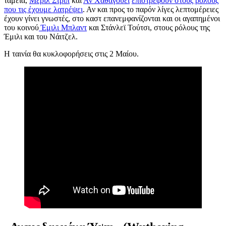
ταμεία,
Μέριλ Στριπ
και
Αν Χάθαγουεϊ
επιστρέφουν στους ρόλους
που τις έχουμε λατρέψει
. Αν και προς το παρόν λίγες λεπτομέρειες
έχουν γίνει γνωστές, στο καστ επανεμφανίζονται και οι αγαπημένοι
του κοινού
Έμιλι Μπλαντ
και Στάνλεϊ Τούτσι, στους ρόλους της
Έμιλι και του Νάιτζελ.
Η ταινία θα κυκλοφορήσεις στις 2 Μαίου.