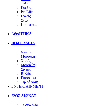
Ταξίδι
Ευεξία
Pet Life
Γονείς
Στυλ
Προτάσεις
ΑΘΛΗΤΙΚΑ
ΠΟΛΙΤΣΜΟΣ
Θέατρο
Μουσική
Χορός
Μουσεία
Σινεμά
Βιβλίο
Εικαστικά
Τηλεόραση
ENTERTAINMENT
22ΟΣ ΑΙΩΝΑΣ
Τεχνολογία