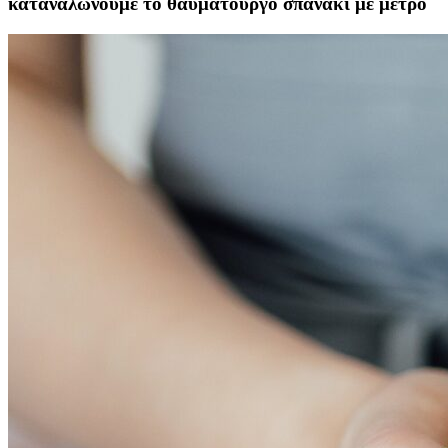
καταναλώνουμε το θαυματουργό σπανάκι με μέτρο