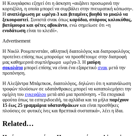
Η Κουγιάφσκι εξηγεί ότι η άσκηση «αυξάνει προσωρινά την
κορτιζόλη, η οποία μπορεί να συμβάλει στην πνευματική κόπωση».
Η
αναπλήρωση με ωμέγα-3 και βιταμίνες βοηθά το μυαλό να
ξεκουραστεί
. Συνιστά σνακ όπως
καρύδια, σπόρους κολοκύθας,
βατόμουρα και φέτες αβοκάντο
, ενώ σημείωσε ότι «η
ενυδάτωση
είναι το κλειδί».
Advertisement
Η Νικόλ Ρουμπενστάιν, αθλητική διαιτολόγος και διατροφολόγος
προτείνει επίσης πως μπορούμε να προσθέτουμε στην διατροφή
μας καθημερινά συμπλήρωμα ωμέγα-3. Η
μαύρη
σοκολάτα
μπορεί επίσης να είναι ένα εξαιρετικό
σνακ
μετά την
προπόνηση.
Η Αλεξάντρα Μπάμπκοκ, διαιτολόγος, δηλώνει ότι η κατανάλωση
τροφών πλούσιων σε υδατάνθρακες μπορεί να καταπολεμήσει την
ομίχλη του
εγκεφάλου
μετά από μια προπόνηση. «Τα εποχιακά
φρούτα όπως τα εσπεριδοειδή, τα αχλάδια και τα μήλα
παρέχουν
15 έως 25 γραμμάρια υδατανθράκων
και είναι προσθήκες
πλούσιες σε φυτικές ίνες και θρεπτικά συστατικά», λέει η ίδια.
Related…