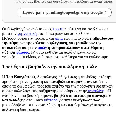
Για να μας βλέπεις πιο συχνά στα αποτελέσματα αναζήτησης
Προσθήκη της huffingtonpost.gr στην Google
Οι θεωρίες γύρω από το ποιες
τροφές
πρέπει να καταναλώνουμε
μετά την
γυμναστική
μας, διαφέρουν και ποικίλλουν.
Ωστόσο, ορισμένα τρόφιμα και
ποτά
είναι πιθανό να
επιβραδύνουν
την πέψη, να προκαλέσουν φλεγμονή, να εμποδίσουν την
αποκατάσταση των
μυών
ή να προκαλέσουν ανεπιθύμητη
αύξηση
βάρους
. Γι′ αυτό καθίσταται πολύ σημαντικό να
γνωρίζουμε τι είδους γεύματα είναι καλύτερα για να επιλέγουμε.
Τροφές που βοηθούν στην οικοδόμηση μυών
Η
Ίσα
Κουγιάφσκι
, διαιτολόγος, εξηγεί πως η περίοδος μετά την
προπόνηση είναι γνωστή ως
«αναβολικό παράθυρο»
, κατά την
οποία το σώμα είναι προετοιμασμένο για την πρόσληψη θρεπτικών
συστατικών λόγω της αυξημένης ευαισθησίας στην
ινσουλίνη
. «Η
ινσουλίνη, μια βασική ορμόνη,
βοηθά στη μεταφορά αμινοξέων
και γλυκόζης
στα μυϊκά
κύτταρα
για την επιδιόρθωση των
μικροβλαβών και την αναπλήρωση των αποθεμάτων γλυκογόνου»,
δηλώνει η διαιτολόγος
.