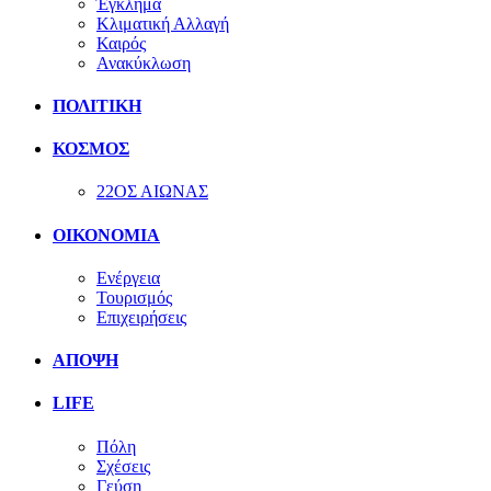
Έγκλημα
Κλιματική Αλλαγή
Καιρός
Ανακύκλωση
ΠΟΛΙΤΙΚΗ
ΚΟΣΜΟΣ
22ΟΣ ΑΙΩΝΑΣ
ΟΙΚΟΝΟΜΙΑ
Ενέργεια
Τουρισμός
Επιχειρήσεις
ΑΠΟΨΗ
LIFE
Πόλη
Σχέσεις
Γεύση