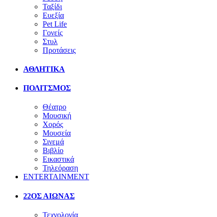
Ταξίδι
Ευεξία
Pet Life
Γονείς
Στυλ
Προτάσεις
ΑΘΛΗΤΙΚΑ
ΠΟΛΙΤΣΜΟΣ
Θέατρο
Μουσική
Χορός
Μουσεία
Σινεμά
Βιβλίο
Εικαστικά
Τηλεόραση
ENTERTAINMENT
22ΟΣ ΑΙΩΝΑΣ
Τεχνολογία