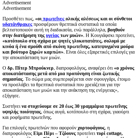
Advertisement
Advertisement
Προσθέτει πως,
«οι
πρωτεΐνες
ολικής αλέσεως και οι σύνθετοι
υδατάνθρακες
προσφέρουν θρεπτικά συστατικά τα οποία
βελτιστοποιούν αυτή τη διαδικασία, ενώ παράλληλα,
βοηθούν
στην διατήρηση της
υγείας
των μυών»
. Η Κουγιάφσκι προτείνει,
«κοτόπουλο στη σχάρα με ψητές γλυκοπατάτες, σολομό με
κινόα ή ένα σμούθι από σκόνη πρωτεΐνης, κατεψυγμένα μούρα
και βούτυρο ξηρών καρπών»
. Είναι όλες εξαιρετικές επιλογές για
την αποκατάσταση των μυών.
Ο
δρ. Πίτερ Μπρούκνερ
, διατροφολόγος, αναφέρει ότι
«ο χρόνος
αποκατάστασης μετά από μια προπόνηση είναι ζωτικής
σημασίας
. Το σώμα μας συμπεριφέρεται σαν σφουγγάρι, έτοιμο
να προσλάβει τα θρεπτικά συστατικά που χρειάζεται για την
αποκατάσταση των μυών και την ανάκτηση της ενέργειας»,
εξήγησε.
Συστήνει
να στοχεύουμε σε 20 έως 30 γραμμάρια πρωτεΐνης
υψηλής ποιότητας
, όπως αυγά, κοτόπουλο στη σχάρα, γιαούρτι
και ροφήματα πρωτεΐνης.
Για επιλογές πρωτεϊνών που αφορούν
χορτοφάγους
, η
διατροφολόγος
Εϊμι Πέρι – Τζόουνς
προτείνει
τυρί cottage,