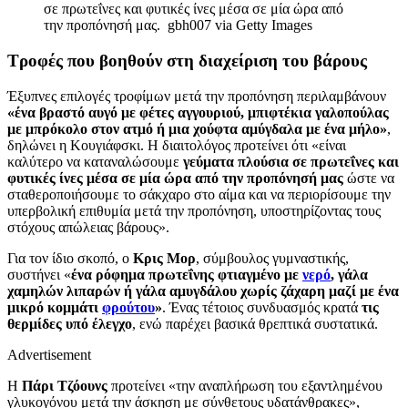
σε πρωτεΐνες και φυτικές ίνες μέσα σε μία ώρα από
την προπόνησή μας.
gbh007 via Getty Images
Τροφές που βοηθούν στη διαχείριση του βάρους
Έξυπνες επιλογές τροφίμων μετά την προπόνηση περιλαμβάνουν
«ένα βραστό αυγό με φέτες αγγουριού, μπιφτέκια γαλοπούλας
με μπρόκολο στον ατμό ή μια χούφτα αμύγδαλα με ένα μήλο»
,
δηλώνει η Κουγιάφσκι. Η διαιτολόγος προτείνει ότι «είναι
καλύτερο να καταναλώσουμε
γεύματα πλούσια σε πρωτεΐνες και
φυτικές ίνες
μέσα σε μία ώρα από την προπόνησή μας
ώστε να
σταθεροποιήσουμε το σάκχαρο στο αίμα και να περιορίσουμε την
υπερβολική επιθυμία μετά την προπόνηση, υποστηρίζοντας τους
στόχους απώλειας βάρους».
Για τον ίδιο σκοπό, ο
Κρις Μορ
, σύμβουλος γυμναστικής,
συστήνει «
ένα ρόφημα πρωτεΐνης φτιαγμένο με
νερό
, γάλα
χαμηλών λιπαρών ή γάλα αμυγδάλου χωρίς ζάχαρη μαζί με ένα
μικρό κομμάτι
φρούτου
»
. Ένας τέτοιος συνδυασμός κρατά
τις
θερμίδες υπό έλεγχο
, ενώ παρέχει βασικά θρεπτικά συστατικά.
Advertisement
Η
Πάρι Τζόουνς
προτείνει «την αναπλήρωση του εξαντλημένου
γλυκογόνου μετά την άσκηση με σύνθετους υδατάνθρακες»,